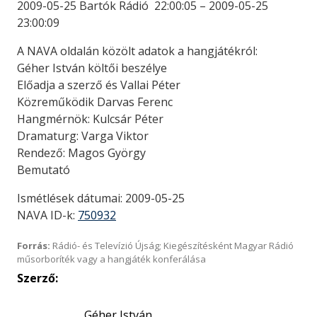
2009-05-25 Bartók Rádió 22:00:05 – 2009-05-25
23:00:09
A NAVA oldalán közölt adatok a hangjátékról:
Géher István költői beszélye
Előadja a szerző és Vallai Péter
Közreműködik Darvas Ferenc
Hangmérnök: Kulcsár Péter
Dramaturg: Varga Viktor
Rendező: Magos György
Bemutató
Ismétlések dátumai: 2009-05-25
NAVA ID-k:
750932
Forrás:
Rádió- és Televízió Újság; Kiegészítésként Magyar Rádió
műsorboríték vagy a hangjáték konferálása
Szerző:
Géher István