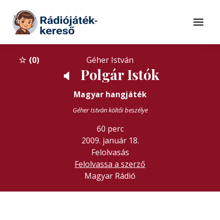
Tovább a navigációhoz
Tovább a tartalomhoz
Menü
0
Géher István
Polgár Istók
🔈
Magyar hangjáték
Géher István költői beszélye
60 perc
2009. január 18.
Felolvasás
Felolvassa a szerző
Magyar Rádió