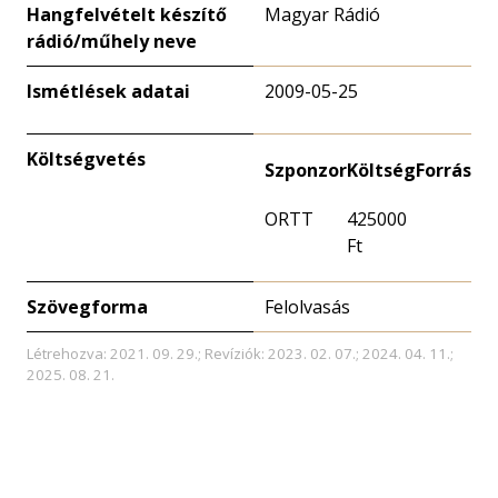
Hangfelvételt készítő
Magyar Rádió
rádió/műhely neve
Ismétlések adatai
2009-05-25
Költségvetés
Szponzor
Költség
Forrás
ORTT
425000
Ft
Szövegforma
Felolvasás
Létrehozva: 2021. 09. 29.; Revíziók: 2023. 02. 07.; 2024. 04. 11.;
2025. 08. 21.