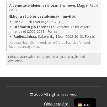
A bemutató idején az intézmény neve:
Magyar Rádió
(MR)
Ekkor a rádió és osztályainak irányítói:
Elnök:
Such György (2006-2010);
Dramaturgia főrendező:
Varsányi Anikó vezető
rendező (2002-2013);
Forrás
Rádiószínház:
Solténszky Tibor (2002-2013);
Forrás
Az adatokban ellentmondások előfordulhatnak a források
bizonytalansága miatt.
Hiba? Javítanivaló? Hiány? Jelezd a nyitólap alján levő
címünkön.
© 2026 All rights reserved.
Oldal tetejére
HUN