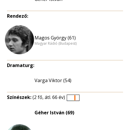
Rendező:
Magos György (61)
Magyar Rádió (Budapest)
Dramaturg:
Varga Viktor (54)
Színészek:
(2 fő, átl. 66 év)
Életkori
eloszlás
Géher István (69)
nagyítása