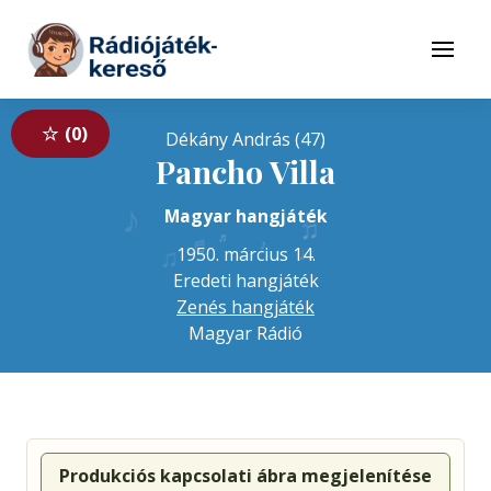
Tovább a navigációhoz
Tovább a tartalomhoz
Menü
0
Dékány András (47)
Pancho Villa
♪
♪
Magyar hangjáték
♫
♬
♬
♪
♩
♫
1950. március 14.
Eredeti hangjáték
Zenés hangjáték
Magyar Rádió
Produkciós kapcsolati ábra megjelenítése