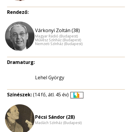
Rendező:
Várkonyi Zoltán (38)
Magyar Rádió (Budapest)
Művész Színház (Budapest)
Nemzeti Színház (Budapest)
Dramaturg:
Lehel György
Színészek:
(14 fő, átl. 45 év)
Életkori
eloszlás
nagyítása
Pécsi Sándor (28)
Madách Színház (Budapest)