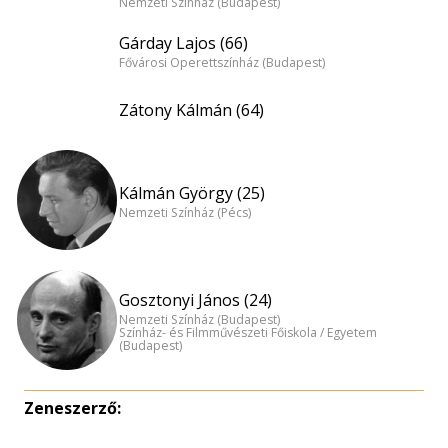
Nemzeti Színház (Budapest)
Gárday Lajos (66)
Fővárosi Operettszínház (Budapest)
Zátony Kálmán (64)
Kálmán György (25)
Nemzeti Színház (Pécs)
Gosztonyi János (24)
Nemzeti Színház (Budapest)
Színház- és Filmművészeti Főiskola / Egyetem
(Budapest)
Zeneszerző: