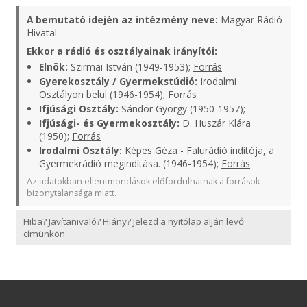
A bemutató idején az intézmény neve:
Magyar Rádió
Hivatal
Ekkor a rádió és osztályainak irányítói:
Elnök:
Szirmai István (1949-1953);
Forrás
Gyerekosztály / Gyermekstúdió:
Irodalmi
Osztályon belül (1946-1954);
Forrás
Ifjúsági Osztály:
Sándor György (1950-1957);
Ifjúsági- és Gyermekosztály:
D. Huszár Klára
(1950);
Forrás
Irodalmi Osztály:
Képes Géza - Falurádió indítója, a
Gyermekrádió megindítása. (1946-1954);
Forrás
Az adatokban ellentmondások előfordulhatnak a források
bizonytalansága miatt.
Hiba? Javítanivaló? Hiány? Jelezd a nyitólap alján levő
címünkön.