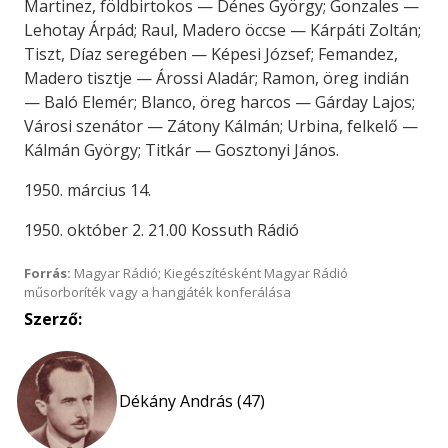
Martinez, földbirtokos — Dénes György; Gonzales —
Lehotay Árpád; Raul, Madero öccse — Kárpáti Zoltán;
Tiszt, Díaz seregében — Képesi József; Femandez,
Madero tisztje — Árossi Aladár; Ramon, öreg indián
— Baló Elemér; Blanco, öreg harcos — Gárday Lajos;
Városi szenátor — Zátony Kálmán; Urbina, felkelő —
Kálmán György; Titkár — Gosztonyi János.
1950. március 14.
1950. október 2. 21.00 Kossuth Rádió
Forrás:
Magyar Rádió; Kiegészítésként Magyar Rádió
műsorboríték vagy a hangjáték konferálása
Szerző:
Dékány András (47)