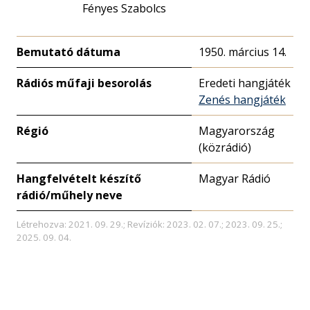
Fényes Szabolcs
Bemutató dátuma
1950. március 14.
Rádiós műfaji besorolás
Eredeti hangjáték
Zenés hangjáték
Régió
Magyarország
(közrádió)
Hangfelvételt készítő
Magyar Rádió
rádió/műhely neve
Létrehozva: 2021. 09. 29.; Revíziók: 2023. 02. 07.; 2023. 09. 25.;
2025. 09. 04.