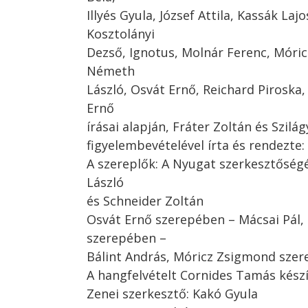
Illyés Gyula, József Attila, Kassák La
Kosztolányi
Dezső, Ignotus, Molnár Ferenc, Móri
Németh
László, Osvát Ernő, Reichard Piroska,
Ernő
írásai alapján, Fráter Zoltán és Szilá
figyelembevételével írta és rendezte
A szereplők: A Nyugat szerkesztőségé
László
és Schneider Zoltán
Osvát Ernő szerepében – Mácsai Pál, 
szerepében –
Bálint András, Móricz Zsigmond szer
A hangfelvételt Cornides Tamás kész
Zenei szerkesztő: Kakó Gyula