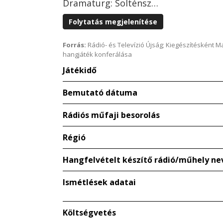
Dramaturg: Solténsz…
Folytatás megjelenítése
Forrás:
Rádió- és Televízió Újság; Kiegészítésként 
hangjáték konferálása
Játékidő
Bemutató dátuma
Rádiós műfaji besorolás
Régió
Hangfelvételt készítő rádió/műhely ne
Ismétlések adatai
Költségvetés