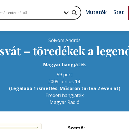
Mutatók
Stat
Sólyom András
vát – töredékek a legen
Magyar hangjáték
59 perc
2009. június 14.
(Legalább 1 ismétlés. Műsoron tartva 2 éven át)
Eredeti hangjáték
Magyar Rádió
Szerző: