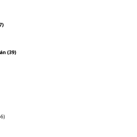
nagyítása
7)
án (39)
66)