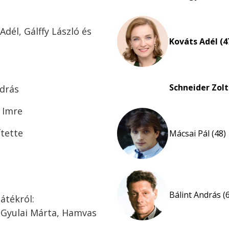
dél, Gálffy László és
Kováts Adél (4
Schneider Zolt
ndrás
 Imre
ítette
Mácsai Pál (48)
Bálint András (
átékról:
, Gyulai Márta, Hamvas