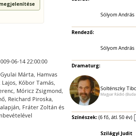
 megjelenítése
Sólyom András
Rendező:
Sólyom András
009-06-14 22:00:00
Dramaturg:
, Gyulai Márta, Hamvas
sák Lajos, Kóbor Tamás,
Solténszky Tibo
Ferenc, Móricz Zsigmond,
Magyar Rádió (Buda
ő, Reichard Piroska,
 alapján, Fráter Zoltán és
embevételével
Színészek:
(6 fő, átl. 50 év)
Szilágyi Judit