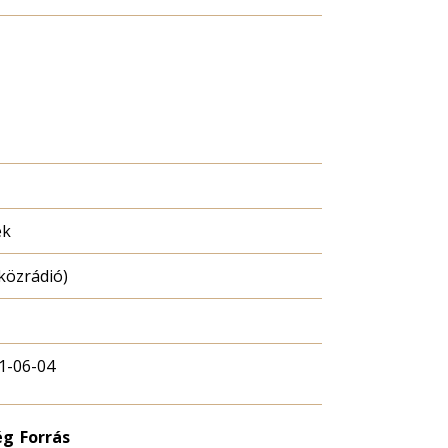
ék
közrádió)
1-06-04
ég
Forrás