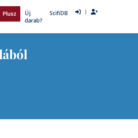
|
Új
ScifiDB
Plusz
darab?
dából