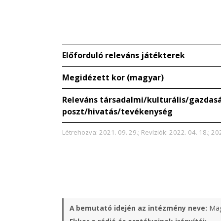
Előforduló releváns játékterek
Megidézett kor (magyar)
Releváns társadalmi/kulturális/gazdaság
poszt/hivatás/tevékenység
Létrehozva: 2021. 09. 29.; Revíziók: 2022. 04. 18.; 202
A bemutató idején az intézmény neve:
Mag