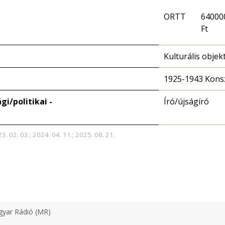
ORTT
64000
Ft
Kulturális obje
1925-1943 Konsz
i/politikai -
Író/újságíró
3. 02. 03.; 2024. 04. 11.; 2025. 08. 21.
yar Rádió (MR)