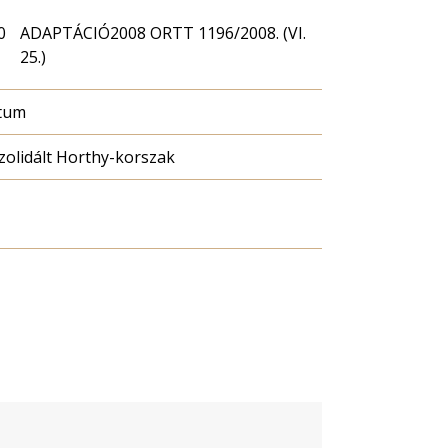
0
ADAPTÁCIÓ2008 ORTT 1196/2008. (VI.
25.)
ktum
olidált Horthy-korszak