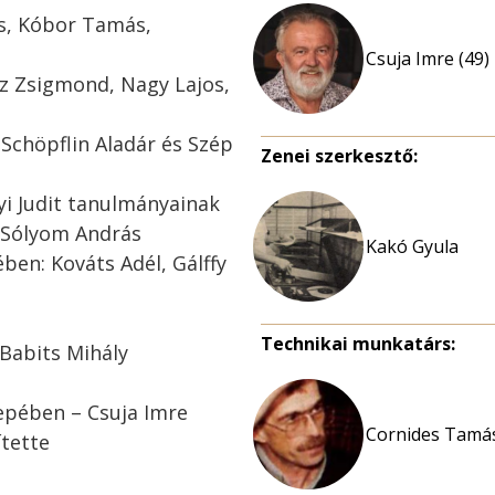
jos, Kóbor Tamás,
Csuja Imre (49)
cz Zsigmond, Nagy Lajos,
 Schöpflin Aladár és Szép
Zenei szerkesztő:
gyi Judit tanulmányainak
: Sólyom András
Kakó Gyula
ben: Kováts Adél, Gálffy
Technikai munkatárs:
Babits Mihály
epében – Csuja Imre
Cornides Tamás
ítette