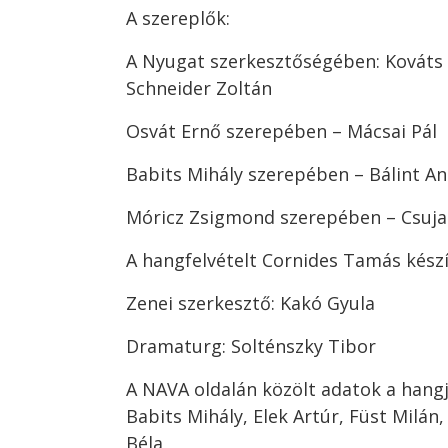
A szereplők:
A Nyugat szerkesztőségében: Kováts A
Schneider Zoltán
Osvát Ernő szerepében – Mácsai Pál
Babits Mihály szerepében – Bálint A
Móricz Zsigmond szerepében – Csuja
A hangfelvételt Cornides Tamás kész
Zenei szerkesztő: Kakó Gyula
Dramaturg: Solténszky Tibor
A NAVA oldalán közölt adatok a hangj
Babits Mihály, Elek Artúr, Füst Milán
Béla,