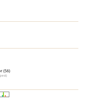
r (56)
pest)
Életkori
eloszlás