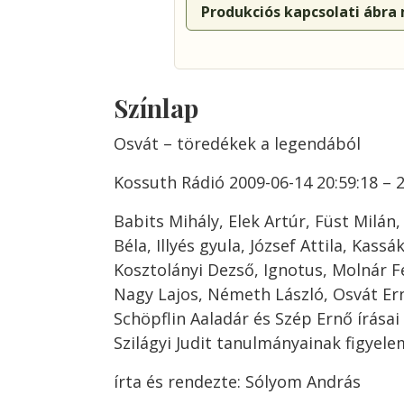
Produkciós kapcsolati ábra
Színlap
Osvát – töredékek a legendából
Kossuth Rádió 2009-06-14 20:59:18 – 2
Babits Mihály, Elek Artúr, Füst Milán
Béla, Illyés gyula, József Attila, Kas
Kosztolányi Dezső, Ignotus, Molnár 
Nagy Lajos, Németh László, Osvát Ern
Schöpflin Aaladár és Szép Ernő írásai
Szilágyi Judit tanulmányainak figyel
írta és rendezte: Sólyom András