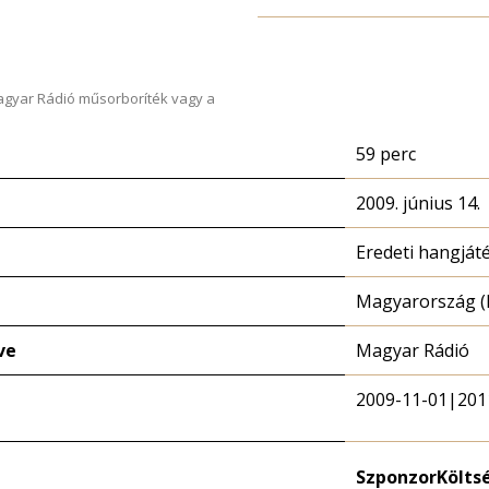
Magyar Rádió műsorboríték vagy a
59 perc
2009. június 14.
Eredeti hangját
Magyarország (
ve
Magyar Rádió
2009-11-01|201
Szponzor
Költs