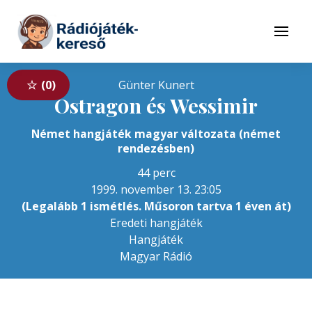
Tovább a navigációhoz
Tovább a tartalomhoz
Menü
0
Günter Kunert
Ostragon és Wessimir
Német hangjáték magyar változata (német
rendezésben)
44 perc
1999. november 13. 23:05
(Legalább 1 ismétlés. Műsoron tartva 1 éven át)
Eredeti hangjáték
Hangjáték
Magyar Rádió