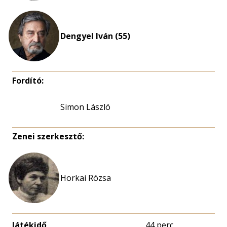
Dengyel Iván (55)
Fordító:
Simon László
Zenei szerkesztő:
Horkai Rózsa
Játékidő
44 perc