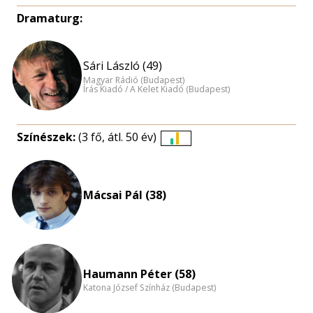
Dramaturg:
Sári László (49)
Magyar Rádió (Budapest)
Írás Kiadó / A Kelet Kiadó (Budapest)
Színészek:
(3 fő, átl. 50 év)
Életkori
eloszlás
nagyítása
Mácsai Pál (38)
Haumann Péter (58)
Katona József Színház (Budapest)