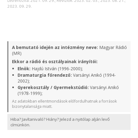
Létrehozva: 2021. 09. 29.; Revíziók: 2023. 02. 03.; 2023. 08. 21.;
2023. 09. 29.
A bemutató idején az intézmény neve:
Magyar Rádió
(MR)
Ekkor a rádió és osztályainak irányítói:
Elnök:
Hajdú István (1996-2000);
Dramaturgia főrendező:
Varsányi Anikó (1994-
2002);
Gyerekosztály / Gyermekstúdió:
Varsányi Anikó
(1978-1999);
Az adatokban ellentmondások előfordulhatnak a források
bizonytalansága miatt.
Hiba? Javítanivaló? Hiány? Jelezd a nyitólap alján levő
címünkön.