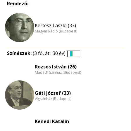
Rendező:
Kertész László (33)
Magyar Rádió (Budapest)
Színészek:
(3 fő, átl. 30 év)
Életkori
eloszlás
Rozsos István (26)
Madách Színház (Budapest)
nagyítása
Gáti József (33)
Vígszínház (Budapest)
Kenedi Katalin