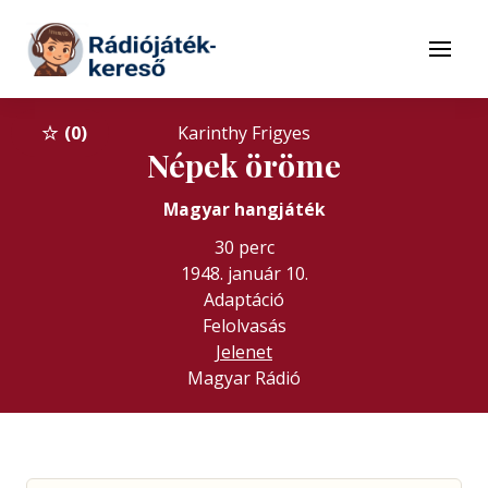
Tovább a navigációhoz
Tovább a tartalomhoz
Menü
0
Karinthy Frigyes
Népek öröme
Magyar hangjáték
30 perc
1948. január 10.
Adaptáció
Felolvasás
Jelenet
Magyar Rádió