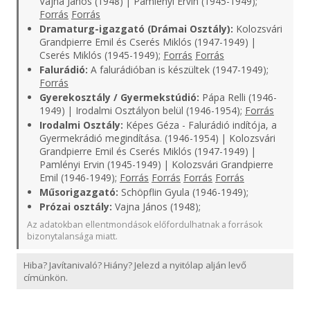
Vajna János (1948) | Pamlényi Ervin (1945-1949);
Forrás
Forrás
Dramaturg-igazgató (Drámai Osztály):
Kolozsvári
Grandpierre Emil és Cserés Miklós (1947-1949) |
Cserés Miklós (1945-1949);
Forrás
Forrás
Falurádió:
A falurádióban is készültek (1947-1949);
Forrás
Gyerekosztály / Gyermekstúdió:
Pápa Relli (1946-
1949) | Irodalmi Osztályon belül (1946-1954);
Forrás
Irodalmi Osztály:
Képes Géza - Falurádió indítója, a
Gyermekrádió megindítása. (1946-1954) | Kolozsvári
Grandpierre Emil és Cserés Miklós (1947-1949) |
Pamlényi Ervin (1945-1949) | Kolozsvári Grandpierre
Emil (1946-1949);
Forrás
Forrás
Forrás
Forrás
Műsorigazgató:
Schöpflin Gyula (1946-1949);
Prózai osztály:
Vajna János (1948);
Az adatokban ellentmondások előfordulhatnak a források
bizonytalansága miatt.
Hiba? Javítanivaló? Hiány? Jelezd a nyitólap alján levő
címünkön.