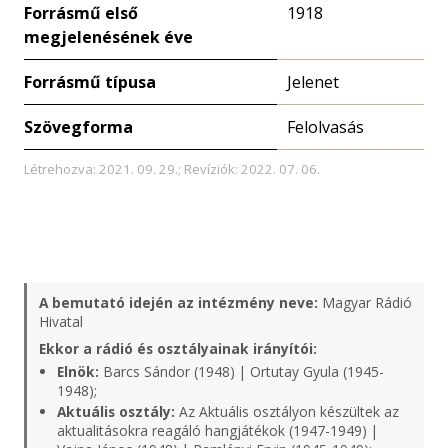
Forrásmű első
1918
megjelenésének éve
Forrásmű típusa
Jelenet
Szövegforma
Felolvasás
Létrehozva: 2021. 09. 29.; Revíziók: 2022. 07. 06.
A bemutató idején az intézmény neve:
Magyar Rádió
Hivatal
Ekkor a rádió és osztályainak irányítói:
Elnök:
Barcs Sándor (1948) | Ortutay Gyula (1945-
1948);
Aktuális osztály:
Az Aktuális osztályon készültek az
aktualitásokra reagáló hangjátékok (1947-1949) |