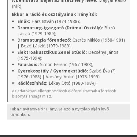
A bemutató idején az intézmény neve:
Magyar Rádió
(MR)
Ekkor a rádió és osztályainak irányítói:
Elnök:
Hárs István (1974-1988);
Dramaturg-igazgató (Drámai Osztály):
Bozó
László (1979-1989);
Dramaturgia főrendező:
Cserés Miklós (1958-1981)
| Bozó László (1979-1989);
Elektroakusztikus Zenei Stúdió:
Decsényi János
(1975-1994);
Falurádió:
Simon Ferenc (1967-1988);
Gyerekosztály / Gyermekstúdió:
Szabó Éva (?)
(1976-1988) | Varsányi Anikó (1978-1999);
Rádiószínház:
Lékay Ottó (1980-1984);
Az adatokban ellentmondások előfordulhatnak a források
bizonytalansága miatt.
Hiba? Javítanivaló? Hiány? Jelezd a nyitólap alján levő
címünkön.