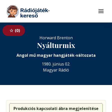
Tovább a navigációhoz
Tovább a tartalomhoz
Menü
0
Horward Brenton
Nyálturmix
Angol mű magyar hangjáték-változata
1980. június 02.
Magyar Rádió
Produkciós kapcsolati ábra megjelenítése