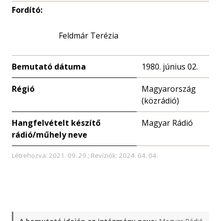
Fordító:
Feldmár Terézia
Bemutató dátuma
1980. június 02.
Régió
Magyarország
(közrádió)
Hangfelvételt készítő
Magyar Rádió
rádió/műhely neve
Létrehozva: 2021. 09. 29.; Revíziók: 2024. 04. 04.