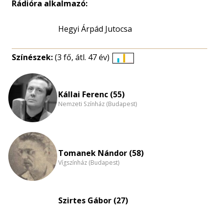
Rádióra alkalmazó:
Hegyi Árpád Jutocsa
Színészek:
(3 fő, átl. 47 év)
Életkori
eloszlás
nagyítása
Kállai Ferenc (55)
Nemzeti Színház (Budapest)
Tomanek Nándor (58)
Vígszínház (Budapest)
Szirtes Gábor (27)