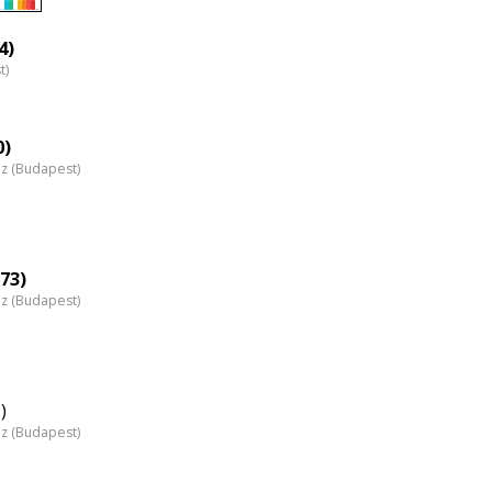
Életkori
eloszlás
4)
t)
nagyítása
0)
áz (Budapest)
73)
áz (Budapest)
)
áz (Budapest)