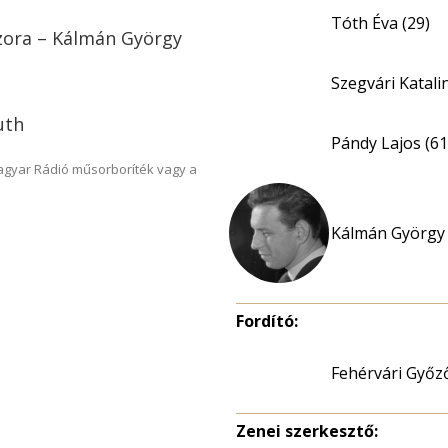
Tóth Éva (29)
szora – Kálmán György
Szegvári Katali
uth
Pándy Lajos (61
Magyar Rádió műsorboríték vagy a
Kálmán György 
Fordító:
Fehérvári Győz
Zenei szerkesztő: