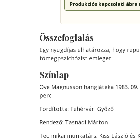
Produkciós kapcsolati ábra
Összefoglalás
Egy nyugdíjas elhatározza, hogy repül
tömegpszichózist emleget.
Színlap
Ove Magnusson hangjátéka 1983. 09. 1
perc
Fordította: Fehérvári Győző
Rendező: Tasnádi Márton
Technikai munkatárs: Kiss László és