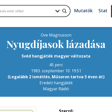
Mutatók
Stat
Ove Magnusson
Nyugdíjasok lázadása
Svéd hangjáték magyar változata
45 perc
1983. szeptember 10. 19:51
(Legalább 2 ismétlés. Műsoron tartva 5 éven át)
Eredeti hangjáték
Magyar Rádió
Szerző: