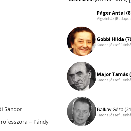
Páger Antal (8
Vígszínház (Budapes
Gobbi Hilda (7
Katona József Szính
Major Tamás (
Katona József Szính
di Sándor
Balkay Géza (31
Katona József Szính
professzora – Pándy