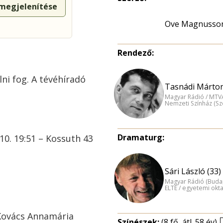
 megjelenítése
Ove Magnusso
Rendező:
ni fog. A tévéhíradó
Tasnádi Márton
Magyar Rádió / MTV
Nemzeti Színház (S
Dramaturg:
0. 19:51 – Kossuth 43
Sári László (33)
Magyar Rádió (Buda
ELTE / egyetemi okt
 Kovács Annamária
Színészek:
(8 fő, átl. 58 év)