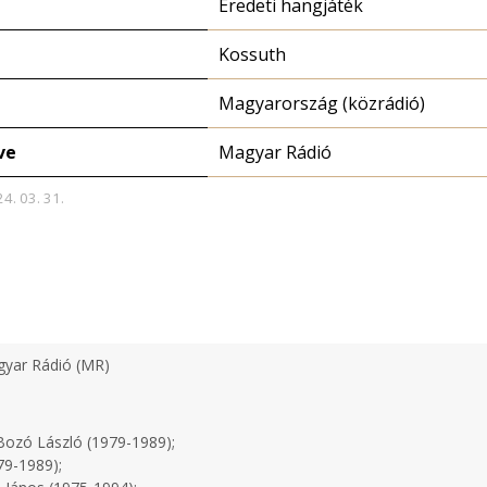
Eredeti hangjáték
Kossuth
Magyarország (közrádió)
ve
Magyar Rádió
24. 03. 31.
yar Rádió (MR)
ozó László (1979-1989);
79-1989);