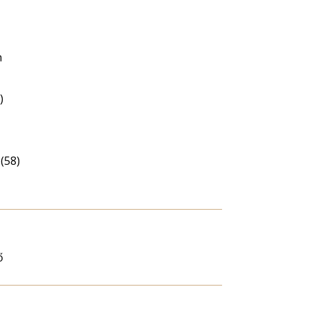
n
)
(58)
ő