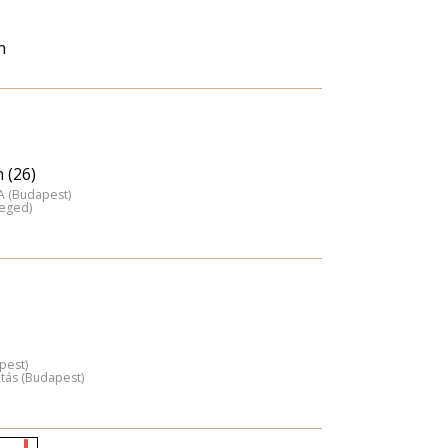
n
 (26)
A (Budapest)
zeged)
pest)
atás (Budapest)