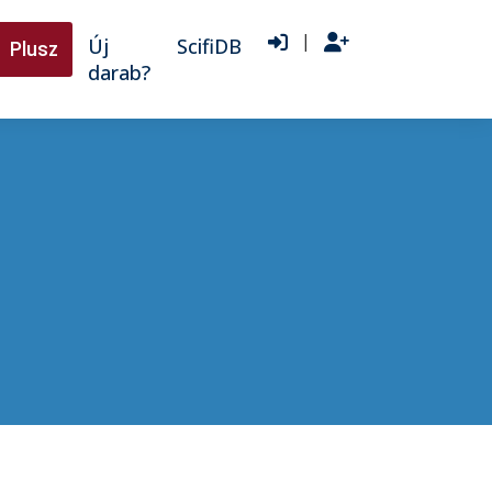
|
Új
ScifiDB
Plusz
darab?