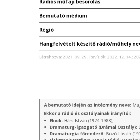
Rádiós műfaji besorolás
Bemutató médium
Régió
Hangfelvételt készítő rádió/műhely ne
Létrehozva: 2021. 09. 29.; Revíziók: 2022. 12. 14.; 20
A bemutató idején az intézmény neve:
Mag
Ekkor a rádió és osztályainak irányítói:
Elnök:
Hárs István (1974-1988);
Dramaturg-igazgató (Drámai Osztály):
B
Dramaturgia főrendező:
Bozó László (19