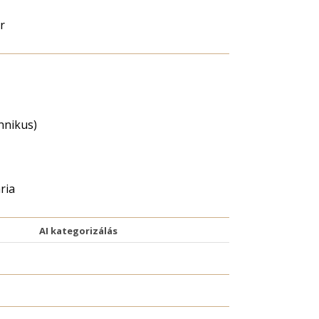
r
chnikus)
ria
AI kategorizálás