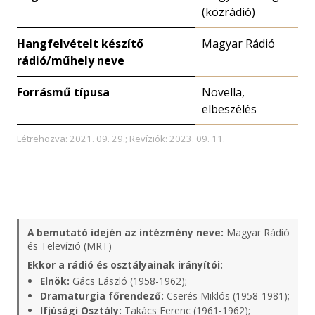
(közrádió)
Hangfelvételt készítő
Magyar Rádió
rádió/műhely neve
Forrásmű típusa
Novella,
elbeszélés
Létrehozva: 2021. 09. 29.; Revíziók: 2023. 09. 11.
A bemutató idején az intézmény neve:
Magyar Rádió
és Televízió (MRT)
Ekkor a rádió és osztályainak irányítói:
Elnök:
Gács László (1958-1962);
Dramaturgia főrendező:
Cserés Miklós (1958-1981);
Ifjúsági Osztály:
Takács Ferenc (1961-1962);