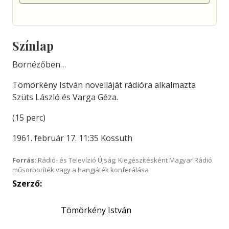
Színlap
Bornézőben…
Tömörkény István novelláját rádióra alkalmazta
Szüts László és Varga Géza.
(15 perc)
1961. február 17. 11:35 Kossuth
Forrás:
Rádió- és Televízió Újság; Kiegészítésként Magyar Rádió
műsorboríték vagy a hangjáték konferálása
Szerző:
Tömörkény István