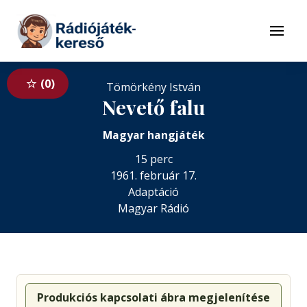
Tovább a navigációhoz
Tovább a tartalomhoz
Menü
0
Tömörkény István
Nevető falu
Magyar hangjáték
15 perc
1961. február 17.
Adaptáció
Magyar Rádió
Produkciós kapcsolati ábra megjelenítése