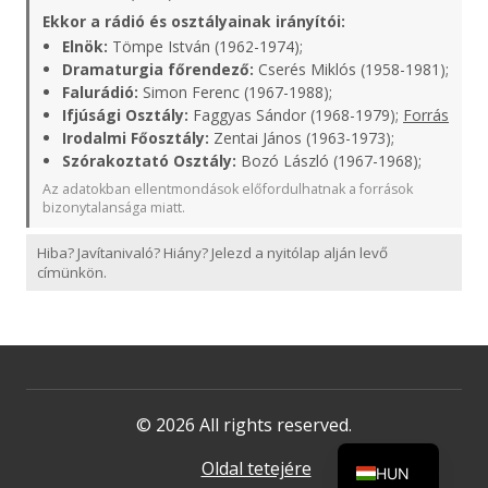
Ekkor a rádió és osztályainak irányítói:
Elnök:
Tömpe István (1962-1974);
Dramaturgia főrendező:
Cserés Miklós (1958-1981);
Falurádió:
Simon Ferenc (1967-1988);
Ifjúsági Osztály:
Faggyas Sándor (1968-1979);
Forrás
Irodalmi Főosztály:
Zentai János (1963-1973);
Szórakoztató Osztály:
Bozó László (1967-1968);
Az adatokban ellentmondások előfordulhatnak a források
bizonytalansága miatt.
Hiba? Javítanivaló? Hiány? Jelezd a nyitólap alján levő
címünkön.
© 2026 All rights reserved.
Oldal tetejére
HUN