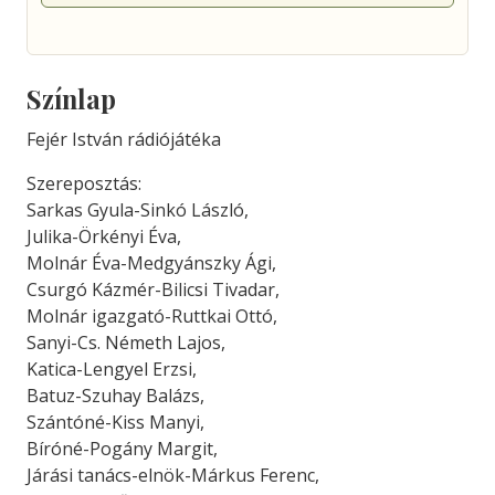
Színlap
Fejér István rádiójátéka
Szereposztás:
Sarkas Gyula-Sinkó László,
Julika-Örkényi Éva,
Molnár Éva-Medgyánszky Ági,
Csurgó Kázmér-Bilicsi Tivadar,
Molnár igazgató-Ruttkai Ottó,
Sanyi-Cs. Németh Lajos,
Katica-Lengyel Erzsi,
Batuz-Szuhay Balázs,
Szántóné-Kiss Manyi,
Bíróné-Pogány Margit,
Járási tanács-elnök-Márkus Ferenc,