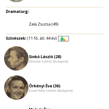
Dramaturg:
Zala Zsuzsa (49)
Színészek:
(11 fő, átl. 44 év)
Életkori
eloszlás
nagyítása
Sinkó László (28)
Nemzeti Színház (Budapest)
Örkényi Éva (36)
József Attila Színház (Budapest)