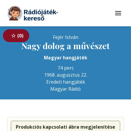
Tovább a navigációhoz
Tovább a tartalomhoz
Menü
0
Fejér István
Nagy dolog a művészet
Magyar hangjáték
74 perc
1968. augusztus 22.
Eredeti hangjáték
Magyar Rádió
Produkciós kapcsolati ábra megjelenítése