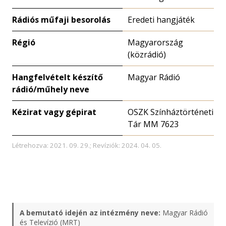
Rádiós műfaji besorolás
Eredeti hangjáték
Régió
Magyarország
(közrádió)
Hangfelvételt készítő
Magyar Rádió
rádió/műhely neve
Kézirat vagy gépirat
OSZK Színháztörténeti
Tár MM 7623
Létrehozva: 2021. 09. 29.; Revíziók: 2024. 04. 05.
A bemutató idején az intézmény neve:
Magyar Rádió
és Televízió (MRT)