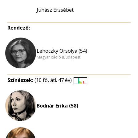
Juhász Erzsébet
Rendező:
Lehoczky Orsolya (54)
Magyar Rádió (Budapest)
Színészek:
(10 fő, átl. 47 év)
Életkori
eloszlás
nagyítása
Bodnár Erika (58)