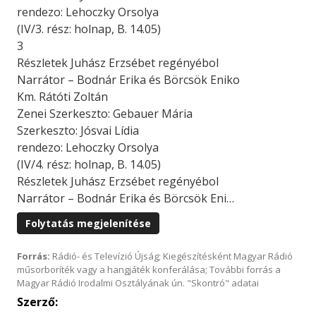
rendezo: Lehoczky Orsolya
(IV/3. rész: holnap, B. 14.05)
3
Részletek Juhász Erzsébet regényébol
Narrátor – Bodnár Erika és Börcsök Eniko
Km. Rátóti Zoltán
Zenei Szerkeszto: Gebauer Mária
Szerkeszto: Jósvai Lídia
rendezo: Lehoczky Orsolya
(IV/4. rész: holnap, B. 14.05)
Részletek Juhász Erzsébet regényébol
Narrátor – Bodnár Erika és Börcsök Eni…
Folytatás megjelenítése
Forrás:
Rádió- és Televízió Újság; Kiegészítésként Magyar Rádió
műsorboríték vagy a hangjáték konferálása; További forrás a
Magyar Rádió Irodalmi Osztályának ún. "Skontró" adatai
Szerző: