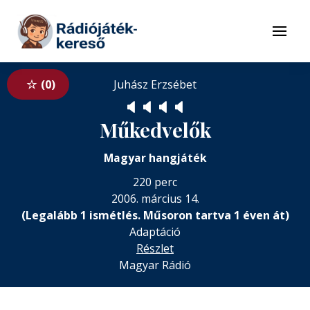
Tovább a navigációhoz
Tovább a tartalomhoz
Menü
0
Juhász Erzsébet
🔈
🔈
🔈
🔈
Műkedvelők
Magyar hangjáték
220 perc
2006. március 14.
(Legalább 1 ismétlés. Műsoron tartva 1 éven át)
Adaptáció
Részlet
Magyar Rádió