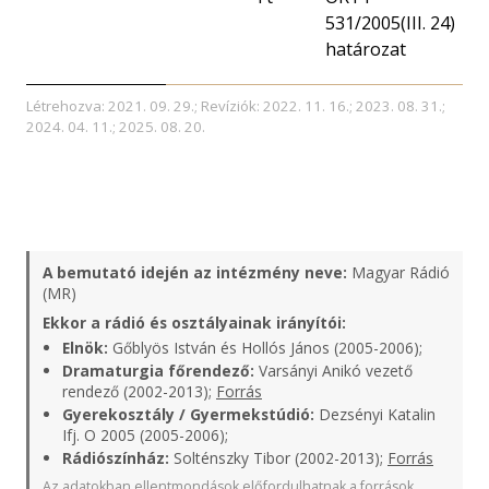
531/2005(III. 24)
határozat
Létrehozva: 2021. 09. 29.; Revíziók: 2022. 11. 16.; 2023. 08. 31.;
2024. 04. 11.; 2025. 08. 20.
A bemutató idején az intézmény neve:
Magyar Rádió
(MR)
Ekkor a rádió és osztályainak irányítói:
Elnök:
Gőblyös István és Hollós János (2005-2006);
Dramaturgia főrendező:
Varsányi Anikó vezető
rendező (2002-2013);
Forrás
Gyerekosztály / Gyermekstúdió:
Dezsényi Katalin
Ifj. O 2005 (2005-2006);
Rádiószínház:
Solténszky Tibor (2002-2013);
Forrás
Az adatokban ellentmondások előfordulhatnak a források