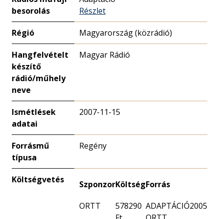
besorolás
Részlet
Régió
Magyarország (közrádió)
Hangfelvételt
Magyar Rádió
készítő
rádió/műhely
neve
Ismétlések
2007-11-15
adatai
Forrásmű
Regény
típusa
Költségvetés
Szponzor
Költség
Forrás
ORTT
578290
ADAPTÁCIÓ2005
Ft
ORTT