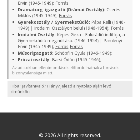
Ervin (1945-1949);
Forrás
Dramaturg-igazgató (Drámai Osztály):
Cserés
Miklós (1945-1949);
Forrás
Gyerekosztály / Gyermekstúdió:
Pápa Relli (1946-
1949) | Irodalmi Osztályon belül (1946-1954);
Forrás
Irodalmi Osztály:
Képes Géza - Falurádió indítója, a
Gyermekrádió megindítása. (1946-1954) | Pamlényi
Ervin (1945-1949);
Forrás
Forrás
Műsorigazgató:
Schöpflin Gyula (1946-1949);
Prózai osztály:
Barsi Ödön (1945-1946);
Az adatokban ellentmondások előfordulhatnak a források
bizonytalansága miatt.
Hiba? Javítanivaló? Hiány? Jelezd a nyitólap alján levő
címünkön.
© 2026 All rights reserved.