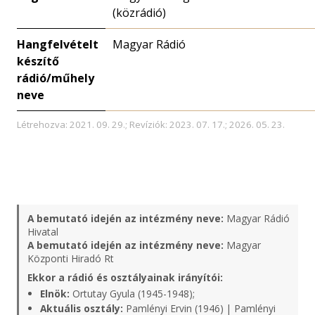
(közrádió)
Hangfelvételt
Magyar Rádió
készítő
rádió/műhely
neve
Létrehozva: 2021. 09. 29.; Revíziók: 2023. 07. 17.; 2026. 05. 23.
A bemutató idején az intézmény neve:
Magyar Rádió
Hivatal
A bemutató idején az intézmény neve:
Magyar
Központi Hiradó Rt
Ekkor a rádió és osztályainak irányítói:
Elnök:
Ortutay Gyula (1945-1948);
Aktuális osztály:
Pamlényi Ervin (1946) | Pamlényi