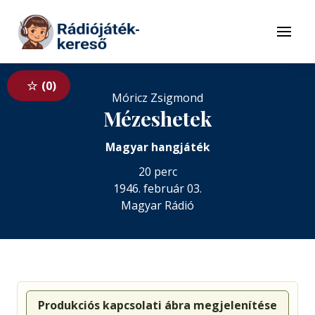
Tovább a navigációhoz
Tovább a tartalomhoz
Menü
0
Móricz Zsigmond
Mézeshetek
Magyar hangjáték
20 perc
1946. február 03.
Magyar Rádió
Produkciós kapcsolati ábra megjelenítése