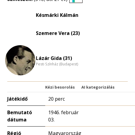
Életkori
eloszlás
Késmárki Kálmán
nagyítása
Szemere Vera (23)
Lázár Gida (31)
Pesti Színház (Budapest)
Kézi besorolás
AI kategorizálás
Játékidő
20 perc
Bemutató
1946. február
dátuma
03.
Régió
Magyarország