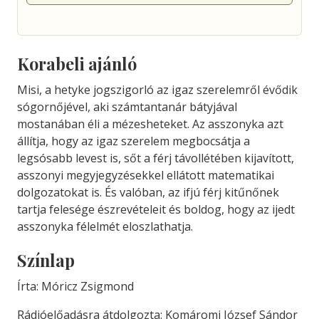
Korabeli ajánló
Misi, a hetyke jogszigorló az igaz szerelemről évődik
sógornőjével, aki számtantanár bátyjával
mostanában éli a mézesheteket. Az asszonyka azt
állítja, hogy az igaz szerelem megbocsátja a
legsósabb levest is, sőt a férj távollétében kijavított,
asszonyi megyjegyzésekkel ellátott matematikai
dolgozatokat is. És valóban, az ifjú férj kitűnőnek
tartja felesége észrevételeit és boldog, hogy az ijedt
asszonyka félelmét eloszlathatja.
Színlap
Írta: Móricz Zsigmond
Rádióelőadásra átdolgozta: Komáromi József Sándor