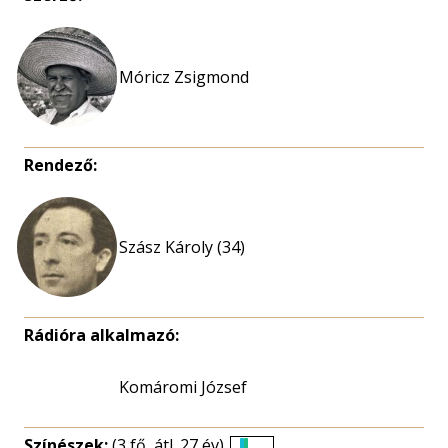
Móricz Zsigmond
Rendező:
Szász Károly (34)
Rádióra alkalmazó:
Komáromi József
Színészek:
(3 fő, átl. 27 év)