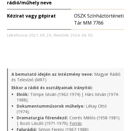
rádió/műhely neve
Kézirat vagy gépirat
OSZK Színháztörténeti
Tár MM 7766
Létrehozva: 2021. 09. 29.; Revíziók: 2024. 04. 05.
A bemutató idején az intézmény neve:
Magyar Rádió
és Televízió (MRT)
Ekkor a rádió és osztályainak irányítói:
Elnök:
Tömpe István (1962-1974) | Hárs István (1974-
1988);
Dokumentumműsorok műhelye:
Lékay Ottó
(1974);
Dramaturgia főrendező:
Cserés Miklós (1958-1981)
| Bozó László (1971-1979);
Forrás
Falurádió:
Simon Ferenc (1967-1988);