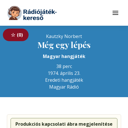
Tovább a navigációhoz
Tovább a tartalomhoz
Menü
0
Kautzky Norbert
Még egy lépés
Magyar hangjáték
38 perc
1974. április 23.
Eredeti hangjáték
Magyar Rádió
Produkciós kapcsolati ábra megjelenítése