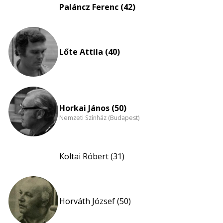
eloszlás
Paláncz Ferenc (42)
nagyítása
Lőte Attila (40)
Horkai János (50)
Nemzeti Színház (Budapest)
Koltai Róbert (31)
Horváth József (50)