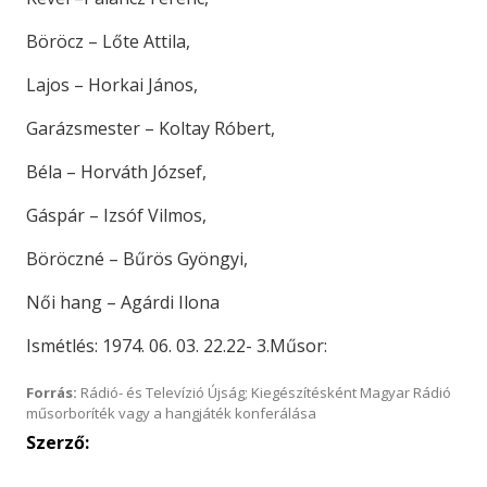
Böröcz – Lőte Attila,
Lajos – Horkai János,
Garázsmester – Koltay Róbert,
Béla – Horváth József,
Gáspár – Izsóf Vilmos,
Böröczné – Bűrös Gyöngyi,
Női hang – Agárdi Ilona
Ismétlés: 1974. 06. 03. 22.22- 3.Műsor:
Forrás:
Rádió- és Televízió Újság; Kiegészítésként Magyar Rádió
műsorboríték vagy a hangjáték konferálása
Szerző: