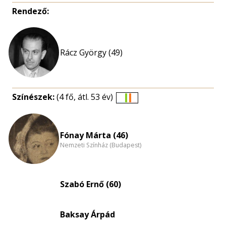
Rendező:
Rácz György (49)
Színészek:
(4 fő, átl. 53 év)
Életkori
eloszlás
nagyítása
Fónay Márta (46)
Nemzeti Színház (Budapest)
Szabó Ernő (60)
Baksay Árpád