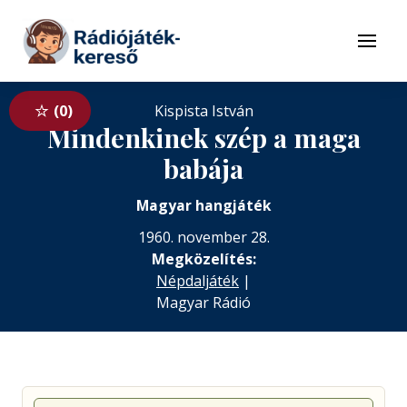
Tovább a navigációhoz
Tovább a tartalomhoz
Menü
0
Kispista István
Mindenkinek szép a maga
babája
Magyar hangjáték
1960. november 28.
Megközelítés:
Népdaljáték
|
Magyar Rádió