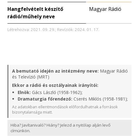
Hangfelvételt készítő
Magyar Rádió
rádió/műhely neve
Létrehozva: 2021. 09. 29.; Revíziók: 2024. 01. 17.
A bemutató idején az intézmény neve:
Magyar Rádió
és Televízió (MRT)
Ekkor a rádió és osztályainak irányítói:
Elnök:
Gács László (1958-1962);
Dramaturgia főrendező:
Cserés Miklós (1958-1981);
Az adatokban ellentmondások előfordulhatnak a források
bizonytalansága miatt.
Hiba? Javítanivaló? Hiány? Jelezd a nyitólap alján levő
címünkön.