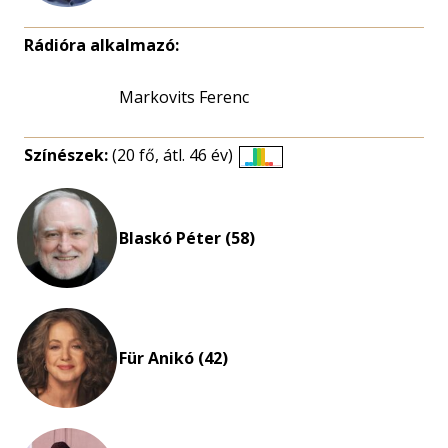
Rádióra alkalmazó:
Markovits Ferenc
Színészek:
(20 fő, átl. 46 év)
Életkori
eloszlás
nagyítása
Blaskó Péter (58)
Für Anikó (42)