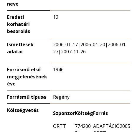
neve
Eredeti
12
korhatári
besorolás
Ismétlések
2006-01-17|2006-01-20|2006-01-
adatai
27|2007-11-26
Forrásmű első
1946
megjelenésének
éve
Forrásmű típusa
Regény
Költségvetés
Szponzor
Költség
Forrás
ORTT
774200
ADAPTÁCIÓ2005