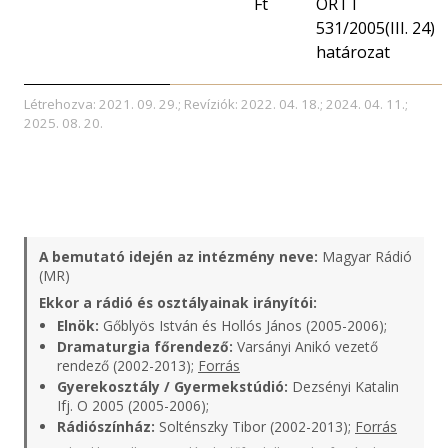
Ft
ORTT
531/2005(III. 24)
határozat
Létrehozva: 2021. 09. 29.; Revíziók: 2022. 04. 18.; 2024. 04. 11.;
2025. 08. 20.
A bemutató idején az intézmény neve:
Magyar Rádió
(MR)
Ekkor a rádió és osztályainak irányítói:
Elnök:
Gőblyös István és Hollós János (2005-2006);
Dramaturgia főrendező:
Varsányi Anikó vezető
rendező (2002-2013);
Forrás
Gyerekosztály / Gyermekstúdió:
Dezsényi Katalin
Ifj. O 2005 (2005-2006);
Rádiószínház:
Solténszky Tibor (2002-2013);
Forrás