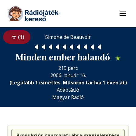
Tovább a navigációhoz
Tovább a tartalomhoz
Menü
1
Simone de Beauvoir
🔈
🔈
🔈
🔈
🔈
🔈
🔈
🔈
🔈
🔈
Minden ember halandó
★
219 perc
2006. január 16.
(Legalább 1 ismétlés. Műsoron tartva 1 éven át)
Adaptáció
Magyar Rádió
Produkciós kapcsolati ábra megjelenítése