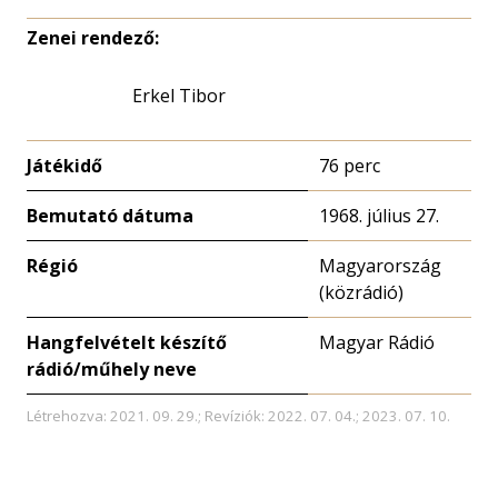
Zenei rendező:
Erkel Tibor
Játékidő
76 perc
Bemutató dátuma
1968. július 27.
Régió
Magyarország
(közrádió)
Hangfelvételt készítő
Magyar Rádió
rádió/műhely neve
Létrehozva: 2021. 09. 29.; Revíziók: 2022. 07. 04.; 2023. 07. 10.