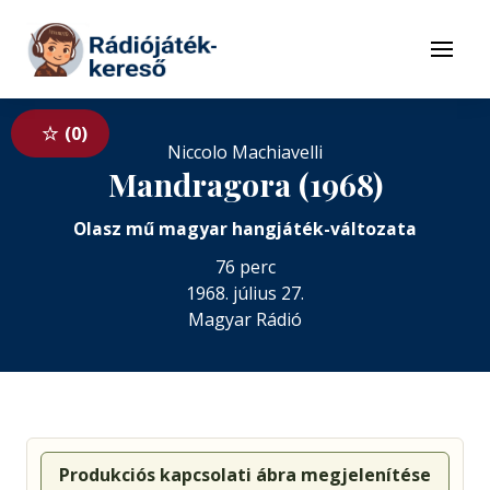
Tovább a navigációhoz
Tovább a tartalomhoz
Menü
0
Niccolo Machiavelli
Mandragora (1968)
Olasz mű magyar hangjáték-változata
76 perc
1968. július 27.
Magyar Rádió
Produkciós kapcsolati ábra megjelenítése