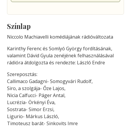
Színlap
Niccolo Machiavelli komédiájának rádióváltozata
Karinthy Ferenc és Somlyó György fordításának,
valamint Dávid Gyula zenéjének felhasználásával
rádióra átdolgozta és rendezte: László Endre
Szereposztás:
Callimaco Gadagni- Somogyvári Rudolf,
Siro, a szolgája- Őze Lajos,
Nicia Calfucci- Páger Antal,
Lucrézia- Örkényi Éva,
Sostrata- Simor Erzsi,
Ligurio- Márkus László,
Timoteusz barát- Sinkovits Imre