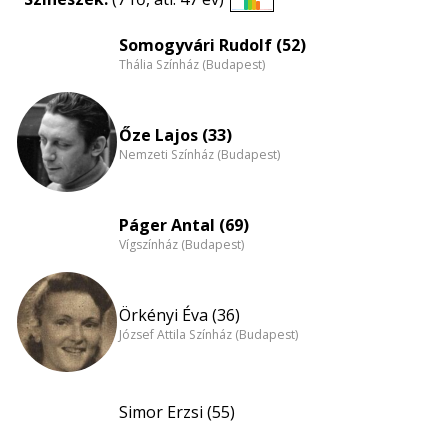
Életkori
eloszlás
Somogyvári Rudolf (52)
Thália Színház (Budapest)
nagyítása
Őze Lajos (33)
Nemzeti Színház (Budapest)
Páger Antal (69)
Vígszínház (Budapest)
Örkényi Éva (36)
József Attila Színház (Budapest)
Simor Erzsi (55)