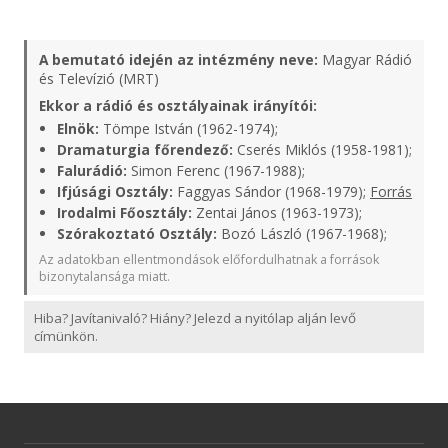
A bemutató idején az intézmény neve:
Magyar Rádió
és Televízió (MRT)
Ekkor a rádió és osztályainak irányítói:
Elnök:
Tömpe István (1962-1974);
Dramaturgia főrendező:
Cserés Miklós (1958-1981);
Falurádió:
Simon Ferenc (1967-1988);
Ifjúsági Osztály:
Faggyas Sándor (1968-1979);
Forrás
Irodalmi Főosztály:
Zentai János (1963-1973);
Szórakoztató Osztály:
Bozó László (1967-1968);
Az adatokban ellentmondások előfordulhatnak a források
bizonytalansága miatt.
Hiba? Javítanivaló? Hiány? Jelezd a nyitólap alján levő
címünkön.