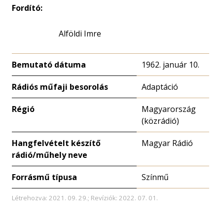
Fordító:
Alföldi Imre
Bemutató dátuma
1962. január 10.
Rádiós műfaji besorolás
Adaptáció
Régió
Magyarország
(közrádió)
Hangfelvételt készítő
Magyar Rádió
rádió/műhely neve
Forrásmű típusa
Színmű
Létrehozva: 2021. 09. 29.; Revíziók: 2022. 07. 01.