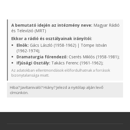
A bemutató idején az intézmény neve:
Magyar Rádió
és Televízió (MRT)
Ekkor a rádió és osztályainak irányítói:
Elnök:
Gács László (1958-1962) | Tömpe István
(1962-1974);
Dramaturgia főrendező:
Cserés Miklós (1958-1981);
Ifjúsági Osztály:
Takács Ferenc (1961-1962);
Az adatokban ellentmondások előfordulhatnak a források
bizonytalansága miatt.
Hiba? Javítanivaló? Hiány? Jelezd a nyitólap alján levő
címünkön.