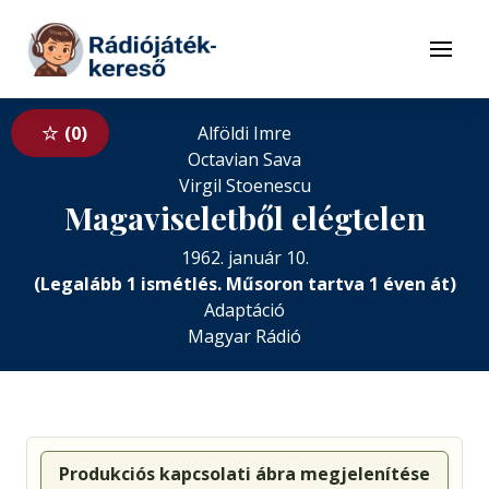
Tovább a navigációhoz
Tovább a tartalomhoz
Menü
0
Alföldi Imre
Octavian Sava
Virgil Stoenescu
Magaviseletből elégtelen
1962. január 10.
(Legalább 1 ismétlés. Műsoron tartva 1 éven át)
Adaptáció
Magyar Rádió
Produkciós kapcsolati ábra megjelenítése