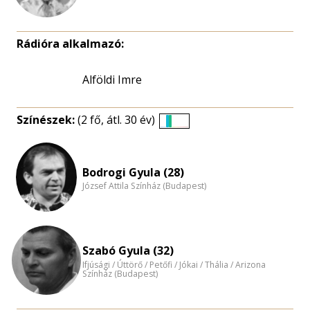
Rádióra alkalmazó:
Alföldi Imre
Színészek:
(2 fő, átl. 30 év)
Életkori
eloszlás
nagyítása
Bodrogi Gyula (28)
József Attila Színház (Budapest)
Szabó Gyula (32)
Ifjúsági / Úttörő / Petőfi / Jókai / Thália / Arizona
Színház (Budapest)