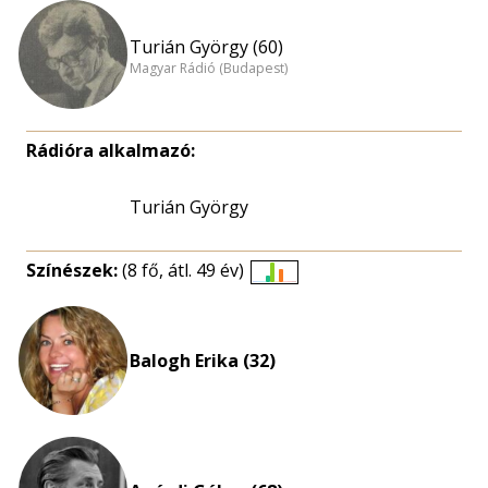
Turián György (60)
Magyar Rádió (Budapest)
Rádióra alkalmazó:
Turián György
Színészek:
(8 fő, átl. 49 év)
Életkori
eloszlás
nagyítása
Balogh Erika (32)