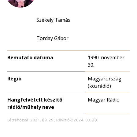
Székely Tamás
Torday Gábor
Bemutató dátuma
1990. november
30.
Régió
Magyarország
(közrádió)
Hangfelvételt készítő
Magyar Rádió
rádió/műhely neve
Létrehozva: 2021. 09. 29.; Revíziók: 2024. 03. 20.