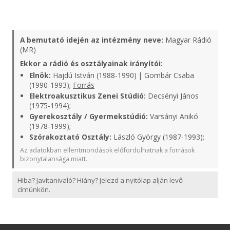
A bemutató idején az intézmény neve:
Magyar Rádió
(MR)
Ekkor a rádió és osztályainak irányítói:
Elnök:
Hajdú István (1988-1990) | Gombár Csaba
(1990-1993);
Forrás
Elektroakusztikus Zenei Stúdió:
Decsényi János
(1975-1994);
Gyerekosztály / Gyermekstúdió:
Varsányi Anikó
(1978-1999);
Szórakoztató Osztály:
László György (1987-1993);
Az adatokban ellentmondások előfordulhatnak a források
bizonytalansága miatt.
Hiba? Javítanivaló? Hiány? Jelezd a nyitólap alján levő
címünkön.