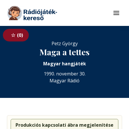
Tovább a navigációhoz
Tovább a tartalomhoz
Menü
0
Petz György
Maga a tettes
Magyar hangjáték
1990. november 30.
Magyar Rádió
Produkciós kapcsolati ábra megjelenítése