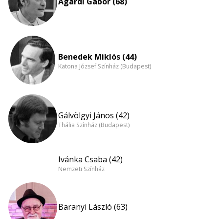
Agárdi Gábor (68)
Benedek Miklós (44)
Katona József Színház (Budapest)
Gálvölgyi János (42)
Thália Színház (Budapest)
Ivánka Csaba (42)
Nemzeti Színház
Baranyi László (63)