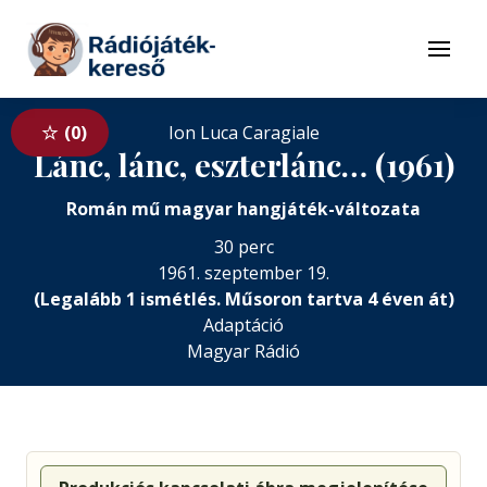
Tovább a navigációhoz
Tovább a tartalomhoz
Menü
0
Ion Luca Caragiale
Lánc, lánc, eszterlánc… (1961)
Román mű magyar hangjáték-változata
30 perc
1961. szeptember 19.
(Legalább 1 ismétlés. Műsoron tartva 4 éven át)
Adaptáció
Magyar Rádió