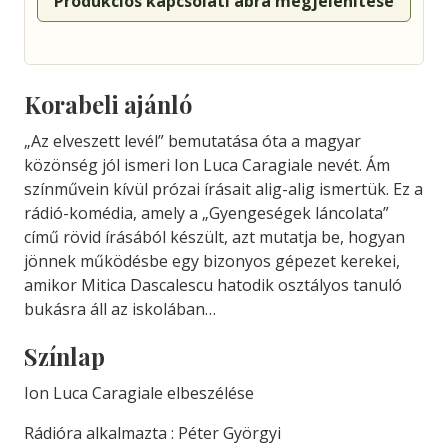
Produkciós kapcsolati ábra megjelenítése
Korabeli ajánló
„Az elveszett levél” bemutatása óta a magyar
közönség jól ismeri Ion Luca Caragiale nevét. Ám
színművein kívül prózai írásait alig-alig ismertük. Ez a
rádió-komédia, amely a „Gyengeségek láncolata”
című rövid írásából készült, azt mutatja be, hogyan
jönnek működésbe egy bizonyos gépezet kerekei,
amikor Mitica Dascalescu hatodik osztályos tanuló
bukásra áll az iskolában…
Színlap
Ion Luca Caragiale elbeszélése
Rádióra alkalmazta : Péter Györgyi