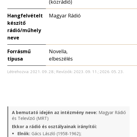
(közrádió)
Hangfelvételt
Magyar Rádió
készítő
rádió/műhely
neve
Forrásmű
Novella,
típusa
elbeszélés
Létrehozva: 2021. 09. 28.; Revíziók: 2023. 09. 11.; 2026. 05. 23.
A bemutató idején az intézmény neve:
Magyar Rádió
és Televízió (MRT)
Ekkor a rádió és osztályainak irányítói:
Elnök:
Gács László (1958-1962);