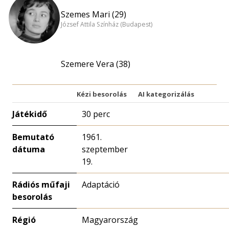
Szemes Mari (29)
József Attila Színház (Budapest)
Szemere Vera (38)
Kézi besorolás
AI kategorizálás
Játékidő
30 perc
Bemutató
1961.
dátuma
szeptember
19.
Rádiós műfaji
Adaptáció
besorolás
Régió
Magyarország