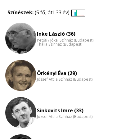
Színészek:
(5 fő, átl. 33 év)
Életkori
eloszlás
nagyítása
Inke László (36)
Petőfi / Jókai Színház (Budapest)
Thália Színház (Budapest)
Örkényi Éva (29)
József Attila Színház (Budapest)
Sinkovits Imre (33)
József Attila Színház (Budapest)