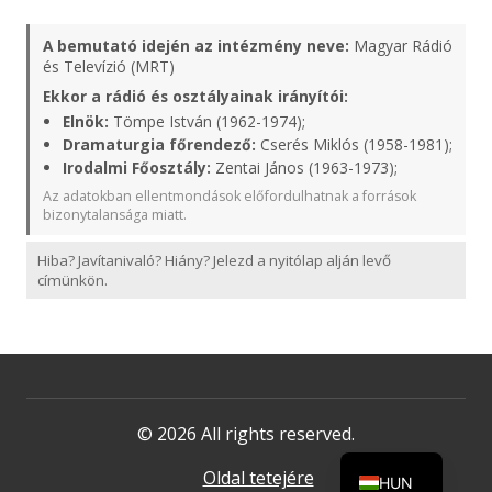
A bemutató idején az intézmény neve:
Magyar Rádió
és Televízió (MRT)
Ekkor a rádió és osztályainak irányítói:
Elnök:
Tömpe István (1962-1974);
Dramaturgia főrendező:
Cserés Miklós (1958-1981);
Irodalmi Főosztály:
Zentai János (1963-1973);
Az adatokban ellentmondások előfordulhatnak a források
bizonytalansága miatt.
Hiba? Javítanivaló? Hiány? Jelezd a nyitólap alján levő
címünkön.
© 2026 All rights reserved.
Oldal tetejére
HUN