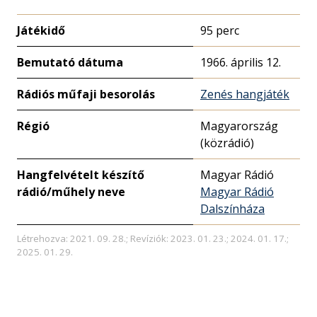
Játékidő
95 perc
Bemutató dátuma
1966. április 12.
Rádiós műfaji besorolás
Zenés hangjáték
Régió
Magyarország
(közrádió)
Hangfelvételt készítő
Magyar Rádió
rádió/műhely neve
Magyar Rádió
Dalszínháza
Létrehozva: 2021. 09. 28.; Revíziók: 2023. 01. 23.; 2024. 01. 17.;
2025. 01. 29.