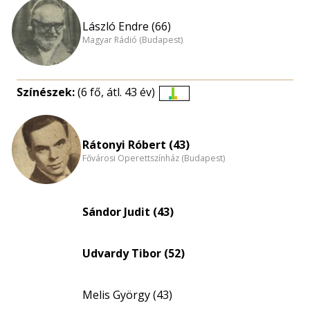
László Endre (66)
Magyar Rádió (Budapest)
Színészek:
(6 fő, átl. 43 év)
Életkori
eloszlás
nagyítása
Rátonyi Róbert (43)
Fővárosi Operettszínház (Budapest)
Sándor Judit (43)
Udvardy Tibor (52)
Melis György (43)