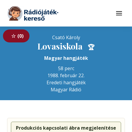
Tovább a navigációhoz
Tovább a tartalomhoz
Menü
0
Csató Károly
Lovasiskola
🏆
Magyar hangjáték
58 perc
1988. február 22.
Eredeti hangjáték
Magyar Rádió
Produkciós kapcsolati ábra megjelenítése