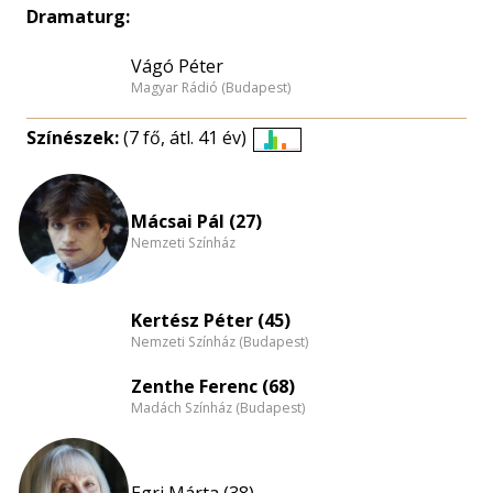
Dramaturg:
Vágó Péter
Magyar Rádió (Budapest)
Színészek:
(7 fő, átl. 41 év)
Életkori
eloszlás
nagyítása
Mácsai Pál (27)
Nemzeti Színház
Kertész Péter (45)
Nemzeti Színház (Budapest)
Zenthe Ferenc (68)
Madách Színház (Budapest)