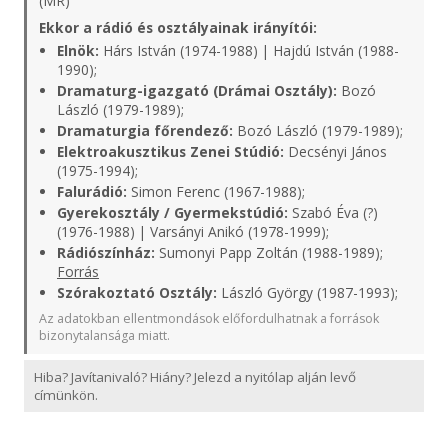
(MR)
Ekkor a rádió és osztályainak irányítói:
Elnök:
Hárs István (1974-1988) | Hajdú István (1988-
1990);
Dramaturg-igazgató (Drámai Osztály):
Bozó
László (1979-1989);
Dramaturgia főrendező:
Bozó László (1979-1989);
Elektroakusztikus Zenei Stúdió:
Decsényi János
(1975-1994);
Falurádió:
Simon Ferenc (1967-1988);
Gyerekosztály / Gyermekstúdió:
Szabó Éva (?)
(1976-1988) | Varsányi Anikó (1978-1999);
Rádiószínház:
Sumonyi Papp Zoltán (1988-1989);
Forrás
Szórakoztató Osztály:
László György (1987-1993);
Az adatokban ellentmondások előfordulhatnak a források
bizonytalansága miatt.
Hiba? Javítanivaló? Hiány? Jelezd a nyitólap alján levő
címünkön.