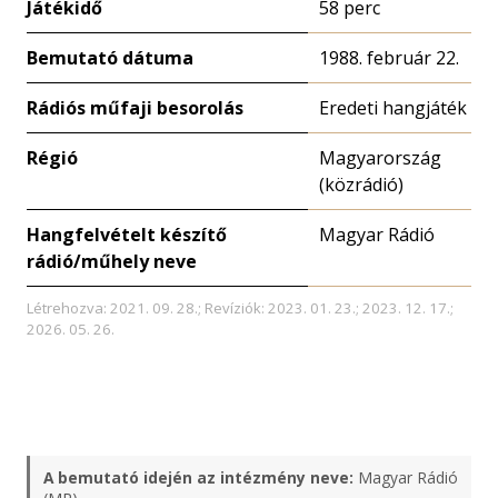
Játékidő
58 perc
Bemutató dátuma
1988. február 22.
Rádiós műfaji besorolás
Eredeti hangjáték
Régió
Magyarország
(közrádió)
Hangfelvételt készítő
Magyar Rádió
rádió/műhely neve
Létrehozva: 2021. 09. 28.; Revíziók: 2023. 01. 23.; 2023. 12. 17.;
2026. 05. 26.
A bemutató idején az intézmény neve:
Magyar Rádió