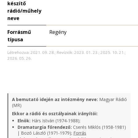
készítő
rádió/műhely
neve
Forrásmű
Regény
típusa
Létrehozva: 2021. 09. 28.; Revíziók: 2023. 01. 23.; 2025. 10. 21.;
2026. 05. 26.
A bemutató idején az intézmény neve:
Magyar Rádió
(MR)
Ekkor a rádió és osztályainak irányítói:
Elnök:
Hárs István (1974-1988);
Dramaturgia főrendező:
Cserés Miklós (1958-1981)
| Bozó László (1971-1979);
Forrás