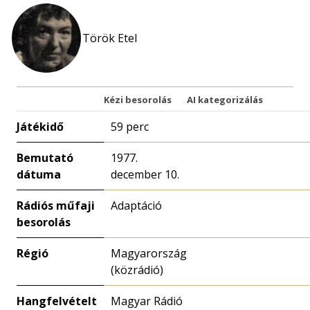
Török Etel
Kézi besorolás
AI kategorizálás
Játékidő
59 perc
Bemutató
1977.
dátuma
december 10.
Rádiós műfaji
Adaptáció
besorolás
Régió
Magyarország
(közrádió)
Hangfelvételt
Magyar Rádió