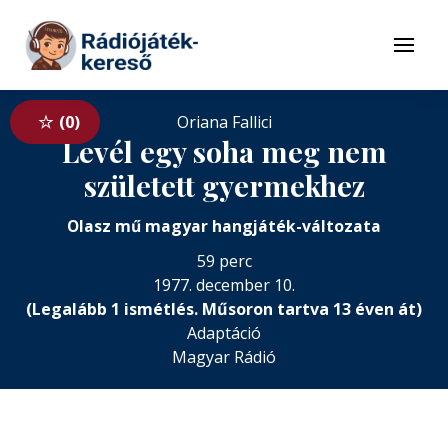
Tovább a navigációhoz
Tovább a tartalomhoz
Menü
0
Oriana Fallici
Levél egy soha meg nem
született gyermekhez
Olasz mű magyar hangjáték-változata
59 perc
1977. december 10.
(Legalább 1 ismétlés. Műsoron tartva 13 éven át)
Adaptáció
Magyar Rádió