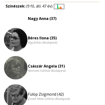
Színészek:
(9 fő, átl. 47 év)
Életkori
eloszlás
Nagy Anna (37)
nagyítása
Béres Ilona (35)
Vígszínház (Budapest)
Császár Angela (31)
Nemzeti Színház (Budapest)
Fülöp Zsigmond (42)
József Attila Színház (Budapest)