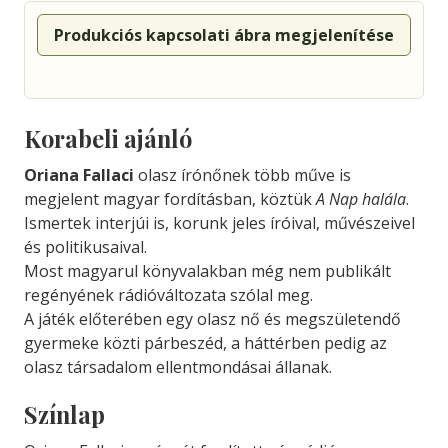
Produkciós kapcsolati ábra megjelenítése
Korabeli ajánló
Oriana Fallaci
olasz írónőnek több műve is
megjelent magyar fordításban, köztük
A Nap halála
.
Ismertek interjúi is, korunk jeles íróival, művészeivel
és politikusaival.
Most magyarul könyvalakban még nem publikált
regényének rádióváltozata szólal meg.
A játék előterében egy olasz nő és megszületendő
gyermeke közti párbeszéd, a háttérben pedig az
olasz társadalom ellentmondásai állanak.
Színlap