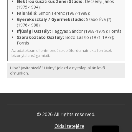
Elektroakusztikus Zenei Stúdió:
Decsényi János
(1975-1994);
Falurádió:
Simon Ferenc (1967-1988);
Gyerekosztály / Gyermekstúdió:
Szabó Éva (?)
(1976-1988);
Ifjúsági Osztály:
Faggyas Sándor (1968-1979);
Forrás
Szórakoztató Osztály:
Bozó László (1971-1979);
Forrás
Az adatokban ellentmondások előfordulhatnak a források
bizonytalansága miatt.
Hiba? Javítanivaló? Hiány? Jelezd a nyitólap alján levő
címünkön.
© 2026 All rights reserved.
Oldal tetejére