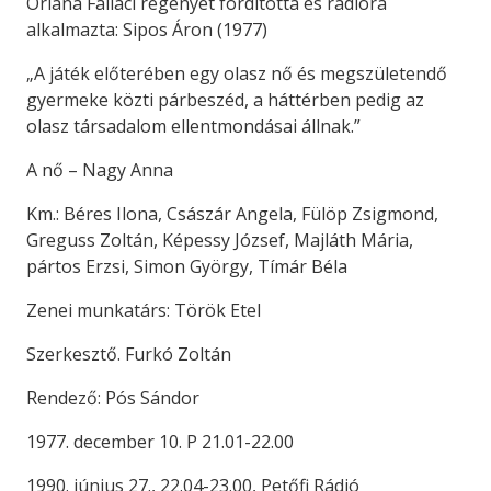
Oriana Fallaci regényét fordította és rádióra
alkalmazta: Sipos Áron (1977)
„A játék előterében egy olasz nő és megszületendő
gyermeke közti párbeszéd, a háttérben pedig az
olasz társadalom ellentmondásai állnak.”
A nő – Nagy Anna
Km.: Béres Ilona, Császár Angela, Fülöp Zsigmond,
Greguss Zoltán, Képessy József, Majláth Mária,
pártos Erzsi, Simon György, Tímár Béla
Zenei munkatárs: Török Etel
Szerkesztő. Furkó Zoltán
Rendező: Pós Sándor
1977. december 10. P 21.01-22.00
1990. június 27., 22.04-23.00, Petőfi Rádió