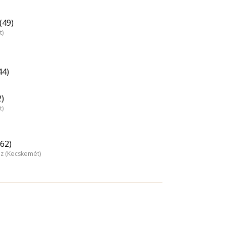
(49)
t)
44)
2)
t)
62)
áz (Kecskemét)