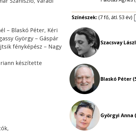
ár Szaniszló, Váradi
Színészek:
(7 fő, átl. 53 év)
él – Blaskó Péter, Kéri
igassy György – Gáspár
Szacsvay Lászl
jtsik fényképész – Nagy
riann készítette
Blaskó Péter (
Györgyi Anna (
tók,