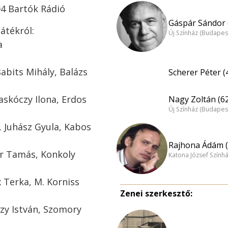
:04 Bartók Rádió
Gáspár Sándor 
átékról:
Új Színház (Budapes
a
abits Mihály, Balázs
Scherer Péter (
askóczy Ilona, Erdos
Nagy Zoltán (6
Új Színház (Budapes
l, Juhász Gyula, Kabos
Rajhona Ádám (
or Tamás, Konkoly
Katona József Szính
x Terka, M. Korniss
Zenei szerkesztő:
zy István, Szomory