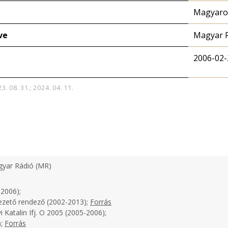
Magyaror
ve
Magyar 
2006-02-
3. 08. 31.; 2024. 04. 11.
yar Rádió (MR)
-2006);
ezető rendező (2002-2013);
Forrás
 Katalin Ifj. O 2005 (2005-2006);
);
Forrás