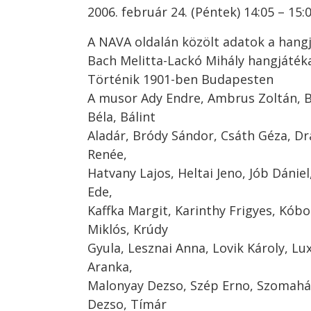
2006. február 24. (Péntek) 14:05 – 15
A NAVA oldalán közölt adatok a hangj
Bach Melitta-Lackó Mihály hangjáték
Történik 1901-ben Budapesten
A musor Ady Endre, Ambrus Zoltán, B
Béla, Bálint
Aladár, Bródy Sándor, Csáth Géza, Dr
Renée,
Hatvany Lajos, Heltai Jeno, Jób Dánie
Ede,
Kaffka Margit, Karinthy Frigyes, Kób
Miklós, Krúdy
Gyula, Lesznai Anna, Lovik Károly, Lu
Aranka,
Malonyay Dezso, Szép Erno, Szomahá
Dezso, Tímár