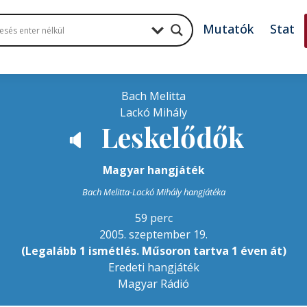
Mutatók
Stat
Bach Melitta
Lackó Mihály
Leskelődők
🔈
Magyar hangjáték
Bach Melitta-Lackó Mihály hangjátéka
59 perc
2005. szeptember 19.
(Legalább 1 ismétlés. Műsoron tartva 1 éven át)
Eredeti hangjáték
Magyar Rádió