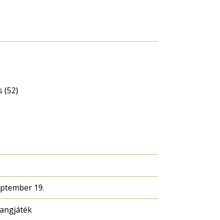
 (52)
eptember 19.
hangjáték