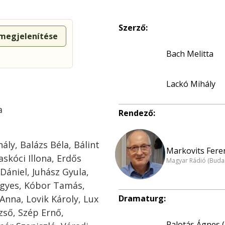
Szerző:
 megjelenítése
Bach Melitta
Lackó Mihály
a
Rendező:
ly, Balázs Béla, Bálint
Markovits Feren
skóci Illona, Erdős
Magyar Rádió (Buda
 Dániel, Juhász Gyula,
igyes, Kóbor Tamás,
Anna, Lovik Károly, Lux
Dramaturg:
zső, Szép Ernő,
Palotás Ágnes (