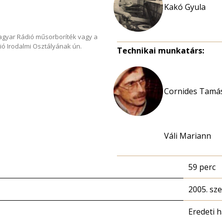
Kakó Gyula
Magyar Rádió műsorboríték vagy a
ió Irodalmi Osztályának ún.
Technikai munkatárs:
Cornides Tamás
Váli Mariann
59 perc
2005. sz
Eredeti 