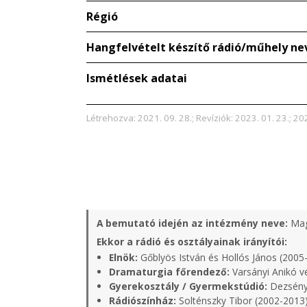
Régió
Hangfelvételt készítő rádió/műhely ne
Ismétlések adatai
Létrehozva: 2021. 09. 28.; Revíziók: 2023. 01. 23.; 202
A bemutató idején az intézmény neve:
Mag
Ekkor a rádió és osztályainak irányítói:
Elnök:
Gőblyös István és Hollós János (2005
Dramaturgia főrendező:
Varsányi Anikó v
Gyerekosztály / Gyermekstúdió:
Dezsényi
Rádiószínház:
Solténszky Tibor (2002-2013