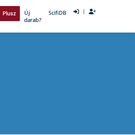
|
Új
ScifiDB
Plusz
darab?