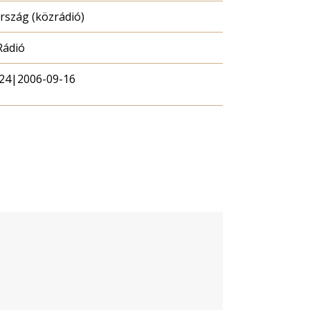
szág (közrádió)
Rádió
24|2006-09-16