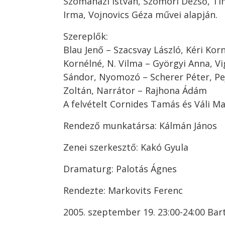
Szomaházi István, Szomori Dezső, Tím
Irma, Vojnovics Géza művei alapján.
Szereplők:
Blau Jenő – Szacsvay László, Kéri Korn
Kornélné, N. Vilma – Györgyi Anna, V
Sándor, Nyomozó – Scherer Péter, Pe
Zoltán, Narrátor – Rajhona Ádám
A felvételt Cornides Tamás és Váli Ma
Rendező munkatársa: Kálmán János
Zenei szerkesztő: Kakó Gyula
Dramaturg: Palotás Ágnes
Rendezte: Markovits Ferenc
2005. szeptember 19. 23:00-24:00 Bar