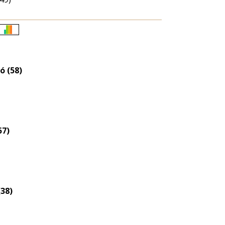
Életkori
eloszlás
nagyítása
ó (58)
57)
38)