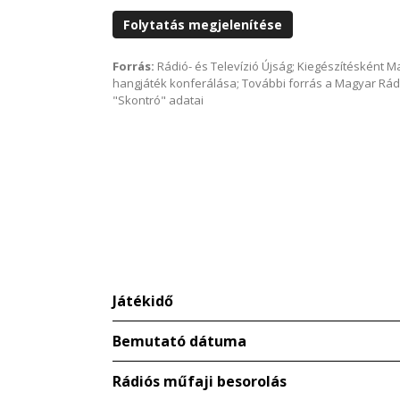
Folytatás megjelenítése
Forrás:
Rádió- és Televízió Újság; Kiegészítésként 
hangjáték konferálása; További forrás a Magyar Rád
"Skontró" adatai
Játékidő
Bemutató dátuma
Rádiós műfaji besorolás