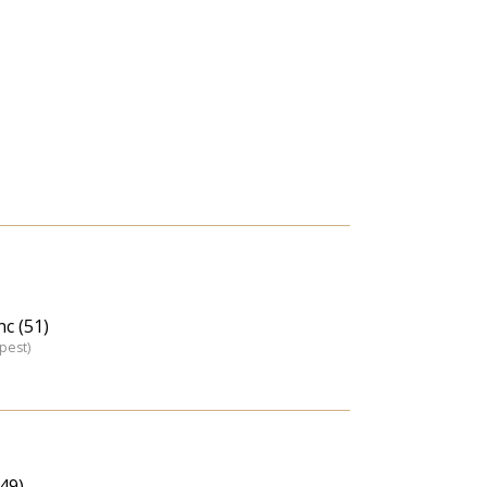
c (51)
pest)
49)