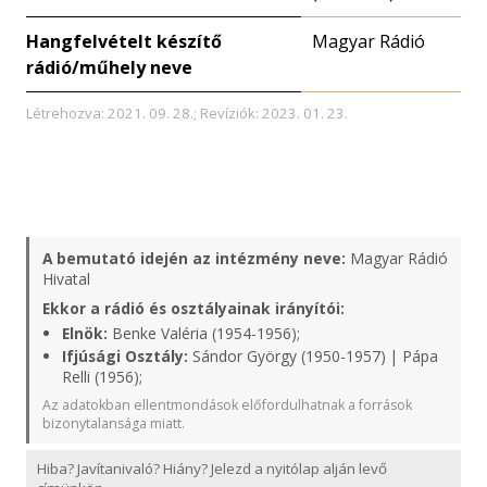
Hangfelvételt készítő
Magyar Rádió
rádió/műhely neve
Létrehozva: 2021. 09. 28.; Revíziók: 2023. 01. 23.
A bemutató idején az intézmény neve:
Magyar Rádió
Hivatal
Ekkor a rádió és osztályainak irányítói:
Elnök:
Benke Valéria (1954-1956);
Ifjúsági Osztály:
Sándor György (1950-1957) | Pápa
Relli (1956);
Az adatokban ellentmondások előfordulhatnak a források
bizonytalansága miatt.
Hiba? Javítanivaló? Hiány? Jelezd a nyitólap alján levő