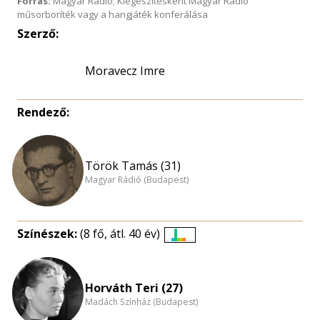
Forrás:
Magyar Rádió; Kiegészítésként Magyar Rádió
műsorboríték vagy a hangjáték konferálása
Szerző:
Moravecz Imre
Rendező:
Török Tamás (31)
Magyar Rádió (Budapest)
Színészek:
(8 fő, átl. 40 év)
Életkori
eloszlás
nagyítása
Horváth Teri (27)
Madách Színház (Budapest)