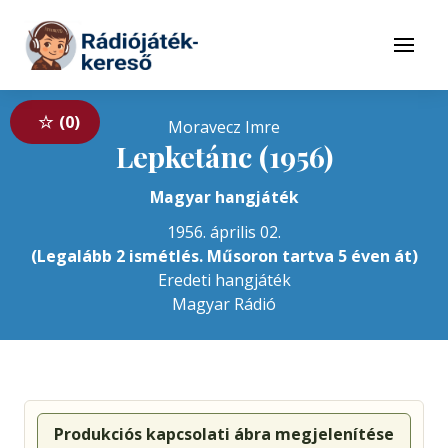
Tovább a navigációhoz
Tovább a tartalomhoz
Menü
0
Moravecz Imre
Lepketánc (1956)
Magyar hangjáték
1956. április 02.
(Legalább 2 ismétlés. Műsoron tartva 5 éven át)
Eredeti hangjáték
Magyar Rádió
Produkciós kapcsolati ábra megjelenítése