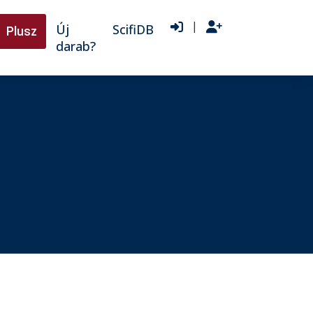
|
Új
ScifiDB
Plusz
darab?