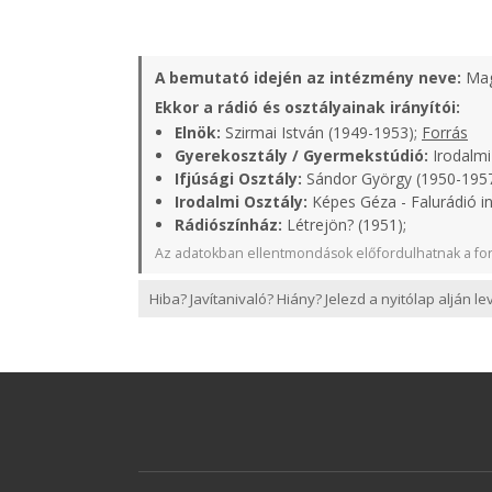
A bemutató idején az intézmény neve:
Mag
Ekkor a rádió és osztályainak irányítói:
Elnök:
Szirmai István (1949-1953);
Forrás
Gyerekosztály / Gyermekstúdió:
Irodalmi
Ifjúsági Osztály:
Sándor György (1950-1957
Irodalmi Osztály:
Képes Géza - Falurádió i
Rádiószínház:
Létrejön? (1951);
Az adatokban ellentmondások előfordulhatnak a for
Hiba? Javítanivaló? Hiány? Jelezd a nyitólap alján l