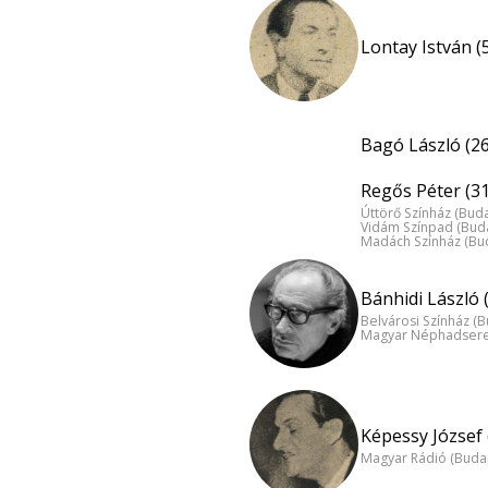
Lontay István (
Bagó László (26
Regős Péter (31
Úttörő Színház (Bud
Vidám Színpad (Bud
Madách Színház (Bu
Bánhidi László 
Belvárosi Színház (
Magyar Néphadsereg
Képessy József 
Magyar Rádió (Buda