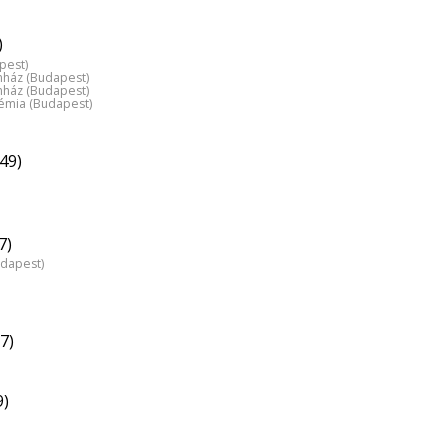
)
pest)
nház (Budapest)
nház (Budapest)
émia (Budapest)
49)
7)
udapest)
7)
9)