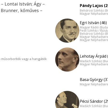
 – Lontai István; Ágy –
Pándy Lajos (2
; Brunner, kőműves –
Belvárosi Színház (
Magyar Néphadsereg
Egri István (46)
Magyar Rádió (Buda
Pesti Színház / Ifjús
Belvárosi Színház (
Magyar Néphadsereg
Magyar Néphadsereg
Lehotay Árpád 
 műsorboríték vagy a hangjáték
Madách Színház (Bu
Magyar Néphadsereg
Basa György (3
Magyar Néphadsereg
Pécsi Sándor (2
Madách Színház (Bu