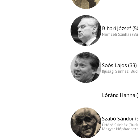
Bihari József (5
Nemzeti Színház (B
Soós Lajos (33)
Ifjúsági Színház (Bu
Lóránd Hanna (
Szabó Sándor (
Úttörő Színház (Bud
Magyar Néphadsereg