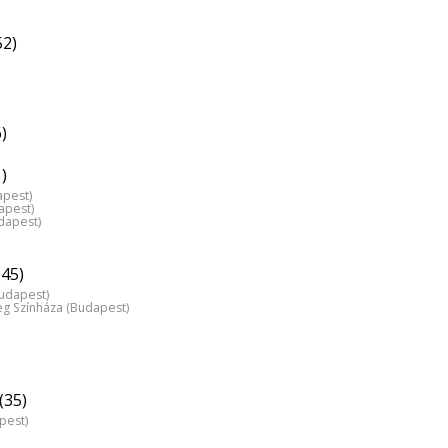
52)
)
)
apest)
apest)
dapest)
(45)
Budapest)
 Színháza (Budapest)
(35)
pest)