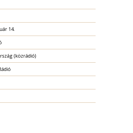
uár 14.
ó
szág (közrádió)
Rádió