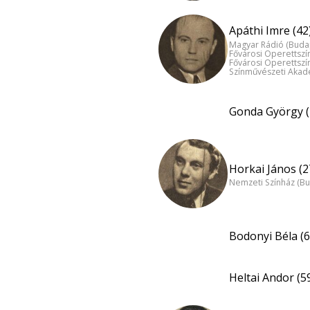
Apáthi Imre (42
Magyar Rádió (Buda
Fővárosi Operettszí
Fővárosi Operettszí
Színművészeti Akad
Gonda György (
Horkai János (2
Nemzeti Színház (B
Bodonyi Béla (6
Heltai Andor (5