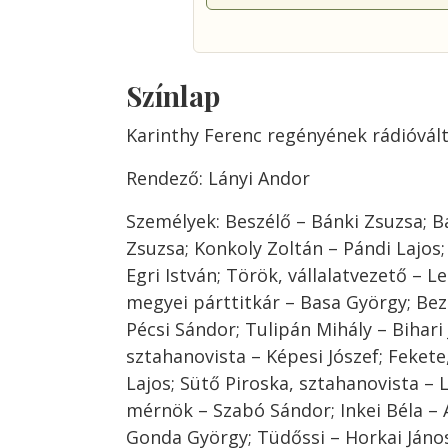
Színlap
Karinthy Ferenc regényének rádióvál
Rendező: Lányi Andor
Személyek: Beszélő – Bánki Zsuzsa; B
Zsuzsa; Konkoly Zoltán – Pándi Lajos;
Egri István; Török, vállalatvezető – L
megyei párttitkár – Basa György; Bez
Pécsi Sándor; Tulipán Mihály – Bihari
sztahanovista – Képesi Jószef; Fekete
Lajos; Sütő Piroska, sztahanovista – 
mérnök – Szabó Sándor; Inkei Béla – 
Gonda György; Tüdőssi – Horkai Jáno