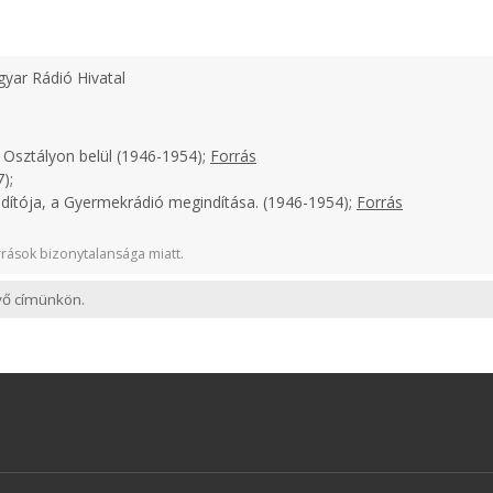
yar Rádió Hivatal
 Osztályon belül (1946-1954);
Forrás
);
ndítója, a Gyermekrádió megindítása. (1946-1954);
Forrás
rások bizonytalansága miatt.
evő címünkön.