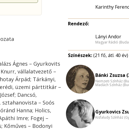
Karinthy Ferenc
Rendező:
Lányi Andor
tozata
Magyar Rádió (Buda
Színészek:
(21 fő, átl. 40 év)
alázs Ágnes – Gyurkovits
 Knurr, vállalatvezető –
Bánki Zsuzsa (
ehotay Árpád; Tárkányi,
Nemzeti Színház (B
Madách Színház (Bu
erédi, üzemi párttitkár –
 József; Dancsó,
, sztahanovista – Soós
Lóránd Hanna; Holics,
Gyurkovics Zsu
Apáthi Imre; Fogej –
Kisfaludy Színház (G
s; Kőműves – Bodonyi