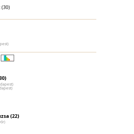
 (30)
pest)
Életkori
eloszlás
nagyítása
30)
udapest)
dapest)
zsa (22)
yőr)