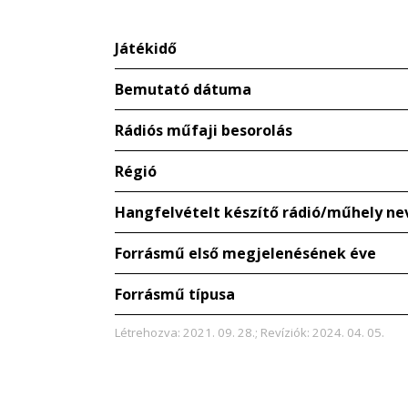
Játékidő
Bemutató dátuma
Rádiós műfaji besorolás
Régió
Hangfelvételt készítő rádió/műhely ne
Forrásmű első megjelenésének éve
Forrásmű típusa
Létrehozva: 2021. 09. 28.; Revíziók: 2024. 04. 05.