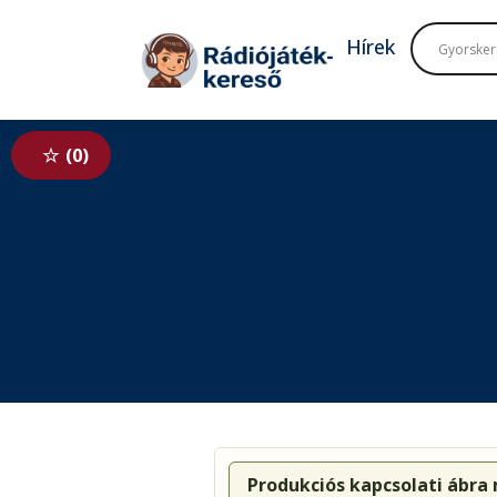
Tovább a navigációhoz
Tovább a tartalomhoz
Hírek
0
Produkciós kapcsolati ábra