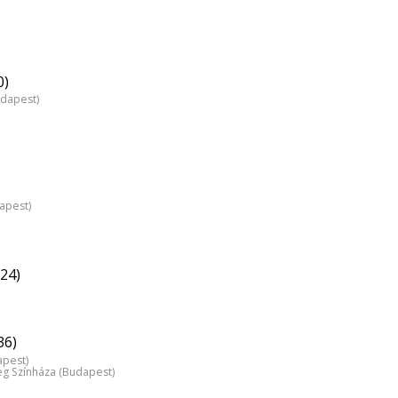
0)
udapest)
dapest)
24)
36)
apest)
 Színháza (Budapest)