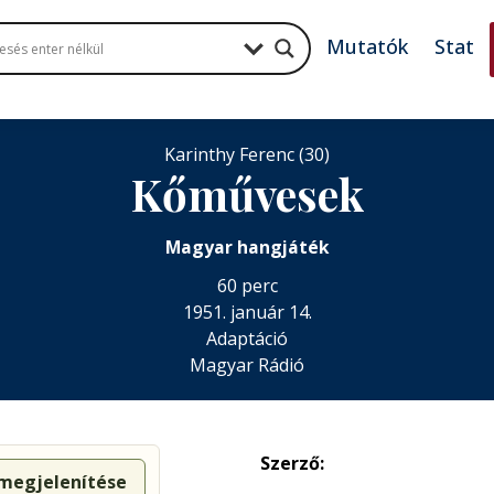
Mutatók
Stat
Karinthy Ferenc (30)
Kőművesek
Magyar hangjáték
60 perc
1951. január 14.
Adaptáció
Magyar Rádió
Szerző:
 megjelenítése