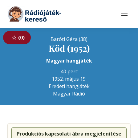
Tovább a navigációhoz
Tovább a tartalomhoz
Menü
0
Baróti Géza (38)
Köd (1952)
Magyar hangjáték
40 perc
1952. május 19.
Eredeti hangjáték
Magyar Rádió
Produkciós kapcsolati ábra megjelenítése