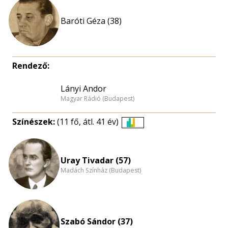
Baróti Géza (38)
Rendező:
Lányi Andor
Magyar Rádió (Budapest)
Színészek:
(11 fő, átl. 41 év)
Életkori
eloszlás
nagyítása
Uray Tivadar (57)
Madách Színház (Budapest)
Szabó Sándor (37)