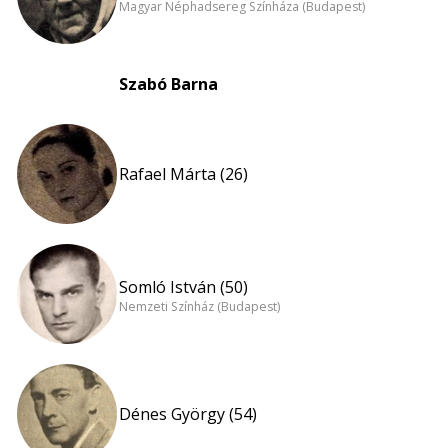
Magyar Néphadsereg Színháza (Budapest)
Szabó Barna
Rafael Márta (26)
Somló István (50)
Nemzeti Színház (Budapest)
Dénes György (54)