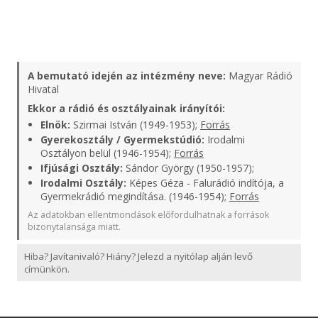
A bemutató idején az intézmény neve:
Magyar Rádió
Hivatal
Ekkor a rádió és osztályainak irányítói:
Elnök:
Szirmai István (1949-1953);
Forrás
Gyerekosztály / Gyermekstúdió:
Irodalmi
Osztályon belül (1946-1954);
Forrás
Ifjúsági Osztály:
Sándor György (1950-1957);
Irodalmi Osztály:
Képes Géza - Falurádió indítója, a
Gyermekrádió megindítása. (1946-1954);
Forrás
Az adatokban ellentmondások előfordulhatnak a források
bizonytalansága miatt.
Hiba? Javítanivaló? Hiány? Jelezd a nyitólap alján levő
címünkön.