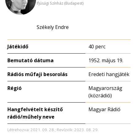
Ifjúsági Színház (Budapest)
Székely Endre
Játékidő
40 perc
Bemutató dátuma
1952. május 19.
Rádiós műfaji besorolás
Eredeti hangjáték
Régió
Magyarország
(közrádió)
Hangfelvételt készítő
Magyar Rádió
rádió/műhely neve
Létrehozva: 2021. 09. 28.; Revíziók: 2023. 08. 29.