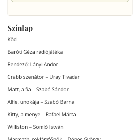
Színlap
Köd
Baróti Géza rádiójátéka
Rendező: Lányi Andor
Crabb szenátor – Uray Tivadar
Matt, a fia – Szabó Sándor
Alfie, unokája – Szabó Barna
Kitty, a menye – Rafael Márta
Williston – Somló István
Marmath, reklámfőnök – Dénes György