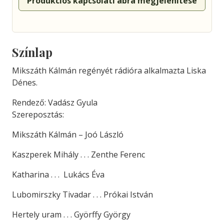
Produkciós kapcsolati ábra megjelenítése
Színlap
Mikszáth Kálmán regényét rádióra alkalmazta Liska
Dénes.
Rendező: Vadász Gyula
Szereposztás:
Mikszáth Kálmán – Joó László
Kaszperek Mihály . . . Zenthe Ferenc
Katharina . . . Lukács Éva
Lubomirszky Tivadar . . . Prókai István
Hertely uram . . . Györffy György