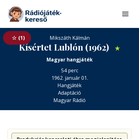
Tovább a navigációhoz
Tovább a tartalomhoz
Menü
1
Mikszáth Kálmán
Kísértet Lublón (1962)
★
Magyar hangjáték
54 perc
1962. január 01.
Hangjáték
Adaptáció
Magyar Rádió