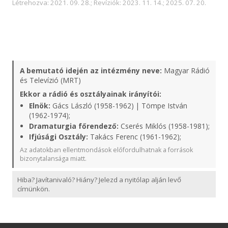
Létrehozva: 2021. 09. 28.; Revíziók: 2023. 11. 14.; 2025. 07. 20.
A bemutató idején az intézmény neve:
Magyar Rádió
és Televízió (MRT)
Ekkor a rádió és osztályainak irányítói:
Elnök:
Gács László (1958-1962) | Tömpe István
(1962-1974);
Dramaturgia főrendező:
Cserés Miklós (1958-1981);
Ifjúsági Osztály:
Takács Ferenc (1961-1962);
Az adatokban ellentmondások előfordulhatnak a források
bizonytalansága miatt.
Hiba? Javítanivaló? Hiány? Jelezd a nyitólap alján levő
címünkön.