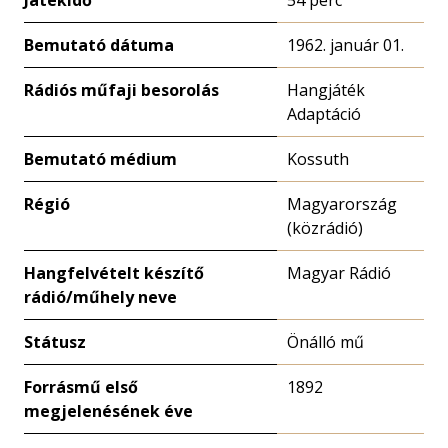
Játékidő
54 perc
Bemutató dátuma
1962. január 01.
Rádiós műfaji besorolás
Hangjáték
Adaptáció
Bemutató médium
Kossuth
Régió
Magyarország
(közrádió)
Hangfelvételt készítő
Magyar Rádió
rádió/műhely neve
Státusz
Önálló mű
Forrásmű első
1892
megjelenésének éve