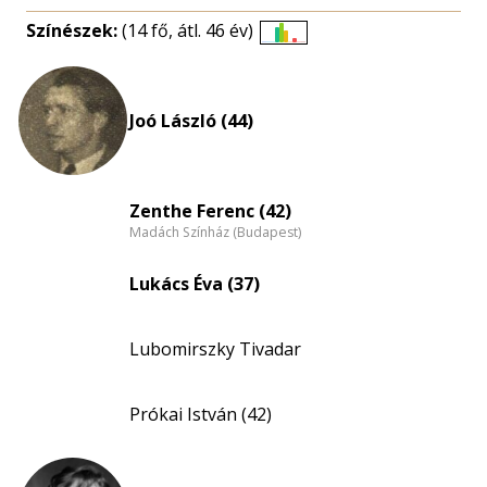
Színészek:
(14 fő, átl. 46 év)
Életkori
eloszlás
nagyítása
Joó László (44)
Zenthe Ferenc (42)
Madách Színház (Budapest)
Lukács Éva (37)
Lubomirszky Tivadar
Prókai István (42)