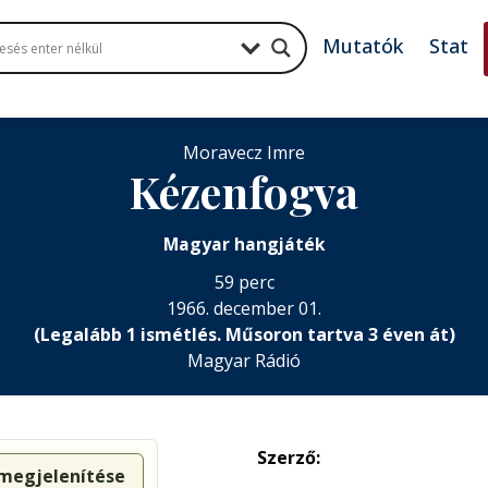
Mutatók
Stat
Moravecz Imre
Kézenfogva
Magyar hangjáték
59 perc
1966. december 01.
(Legalább 1 ismétlés. Műsoron tartva 3 éven át)
Magyar Rádió
Szerző:
 megjelenítése