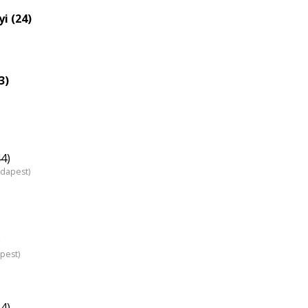
i (24)
3)
4)
udapest)
)
pest)
24)