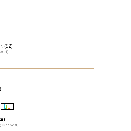
. (52)
pest)
)
Életkori
eloszlás
28)
z (Budapest)
nagyítása