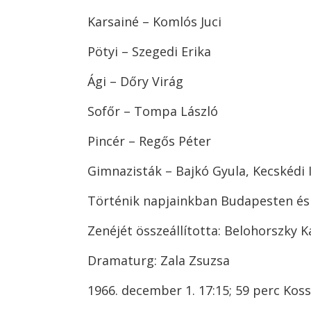
Karsainé – Komlós Juci
Pötyi – Szegedi Erika
Ági – Dőry Virág
Sofőr – Tompa László
Pincér – Regős Péter
Gimnazisták – Bajkó Gyula, Kecskédi 
Történik napjainkban Budapesten és 
Zenéjét összeállította: Belohorszky K
Dramaturg: Zala Zsuzsa
1966. december 1. 17:15; 59 perc Kos