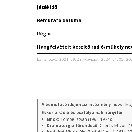
Játékidő
Bemutató dátuma
Régió
Hangfelvételt készítő rádió/műhely ne
Létrehozva: 2021. 09. 28.; Revíziók: 2024. 04. 05.; 20
A bemutató idején az intézmény neve:
Mag
Ekkor a rádió és osztályainak irányítói:
Elnök:
Tömpe István (1962-1974);
Dramaturgia főrendező:
Cserés Miklós (1
Irodalmi Főosztály:
Zentai János (1963-197