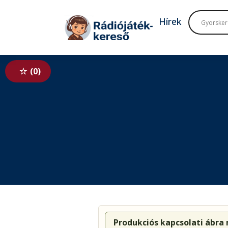
Tovább a navigációhoz
Tovább a tartalomhoz
Hírek
0
Produkciós kapcsolati ábra