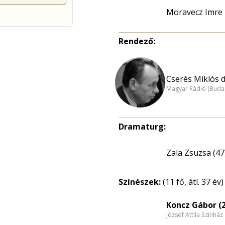
Moravecz Imre
Rendező:
Cserés Miklós dr
Magyar Rádió (Buda
Dramaturg:
Zala Zsuzsa (47
Színészek:
(11 fő, átl. 37 év)
Koncz Gábor (
József Attila Színhá