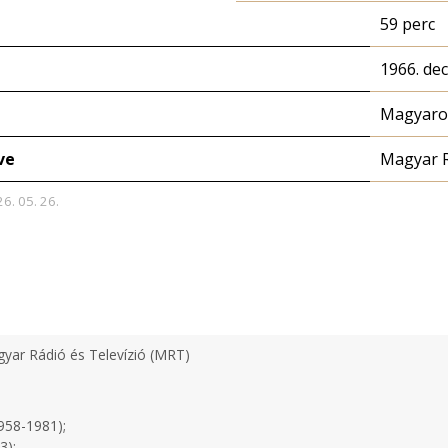
59 perc
1966. de
Magyaror
ve
Magyar 
26. 05. 26.
yar Rádió és Televízió (MRT)
958-1981);
3);