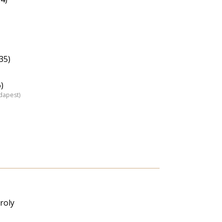
35)
)
dapest)
roly