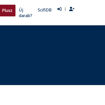
|
Új
ScifiDB
Plusz
darab?