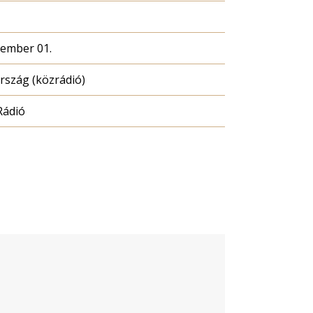
cember 01.
szág (közrádió)
Rádió