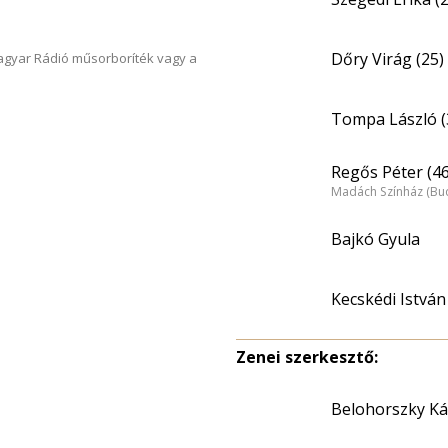
Dőry Virág (25)
Magyar Rádió műsorboríték vagy a
Tompa László (
Regős Péter (46
Madách Színház (Bu
Bajkó Gyula
Kecskédi István
Zenei szerkesztő:
Belohorszky Ká