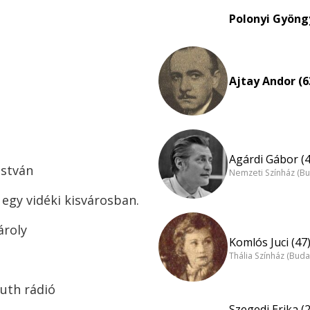
Polonyi Gyöngy
Ajtay Andor (6
Agárdi Gábor (4
István
Nemzeti Színház (B
egy vidéki kisvárosban.
ároly
Komlós Juci (47
Thália Színház (Buda
suth rádió
Szegedi Erika (