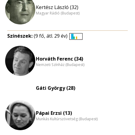
Kertész László (32)
Magyar Rádió (Budapest)
Színészek:
(9 fő, átl. 29 év)
Életkori
eloszlás
nagyítása
Horváth Ferenc (34)
Nemzeti Színház (Budapest)
Gáti György (28)
Pápai Erzsi (13)
Munkás Kultúrszövetség (Budapest)