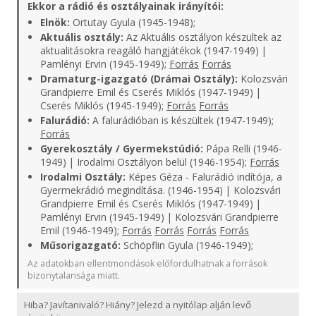
Ekkor a rádió és osztályainak irányítói:
Elnök:
Ortutay Gyula (1945-1948);
Aktuális osztály:
Az Aktuális osztályon készültek az
aktualitásokra reagáló hangjátékok (1947-1949) |
Pamlényi Ervin (1945-1949);
Forrás
Forrás
Dramaturg-igazgató (Drámai Osztály):
Kolozsvári
Grandpierre Emil és Cserés Miklós (1947-1949) |
Cserés Miklós (1945-1949);
Forrás
Forrás
Falurádió:
A falurádióban is készültek (1947-1949);
Forrás
Gyerekosztály / Gyermekstúdió:
Pápa Relli (1946-
1949) | Irodalmi Osztályon belül (1946-1954);
Forrás
Irodalmi Osztály:
Képes Géza - Falurádió indítója, a
Gyermekrádió megindítása. (1946-1954) | Kolozsvári
Grandpierre Emil és Cserés Miklós (1947-1949) |
Pamlényi Ervin (1945-1949) | Kolozsvári Grandpierre
Emil (1946-1949);
Forrás
Forrás
Forrás
Forrás
Műsorigazgató:
Schöpflin Gyula (1946-1949);
Az adatokban ellentmondások előfordulhatnak a források
bizonytalansága miatt.
Hiba? Javítanivaló? Hiány? Jelezd a nyitólap alján levő