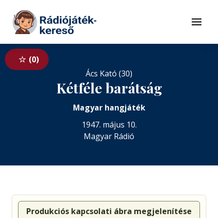
Tovább a navigációhoz
Tovább a tartalomhoz
Menü
0
Ács Kató (30)
Kétféle barátság
Magyar hangjáték
1947. május 10.
Magyar Rádió
Produkciós kapcsolati ábra megjelenítése