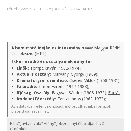
Létrehozva: 2021. 09. 28.; Revíziók: 2024. 04. 05.
A bemutató idején az intézmény neve:
Magyar Rádió
és Televízió (MRT)
Ekkor a rádió és osztályainak irányítói:
Elnök:
Tömpe István (1962-1974);
Aktuális osztály:
Márványi György (1969);
Dramaturgia főrendező:
Cserés Miklós (1958-1981);
Falurádió:
Simon Ferenc (1967-1988);
Ifjúsági Osztály:
Faggyas Sándor (1968-1979);
Forrás
Irodalmi Főosztály:
Zentai János (1963-1973);
Az adatokban ellentmondások előfordulhatnak a források
bizonytalansága miatt.
Hiba? Javítanivaló? Hiány? Jelezd a nyitólap alján levő
címünkön.