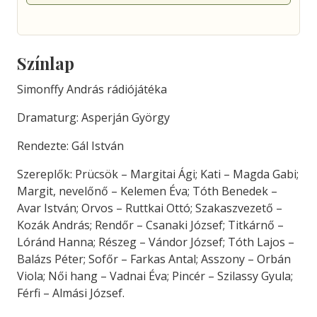
Színlap
Simonffy András rádiójátéka
Dramaturg: Asperján György
Rendezte: Gál István
Szereplők: Prücsök – Margitai Ági; Kati – Magda Gabi;
Margit, nevelőnő – Kelemen Éva; Tóth Benedek –
Avar István; Orvos – Ruttkai Ottó; Szakaszvezető –
Kozák András; Rendőr – Csanaki József; Titkárnő –
Lóránd Hanna; Részeg – Vándor József; Tóth Lajos –
Balázs Péter; Sofőr – Farkas Antal; Asszony – Orbán
Viola; Női hang – Vadnai Éva; Pincér – Szilassy Gyula;
Férfi – Almási József.