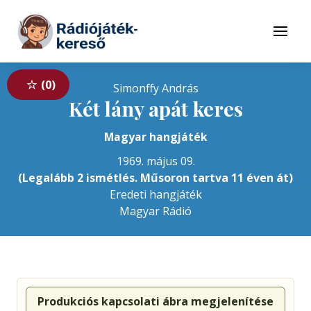
Tovább a navigációhoz
Tovább a tartalomhoz
Menü
0
Simonffy András
Két lány apát keres
Magyar hangjáték
1969. május 09.
(Legalább 2 ismétlés. Műsoron tartva 11 éven át)
Eredeti hangjáték
Magyar Rádió
Produkciós kapcsolati ábra megjelenítése