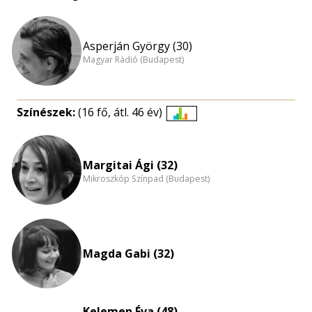
Asperján György (30)
Magyar Rádió (Budapest)
Színészek:
(16 fő, átl. 46 év)
Életkori
eloszlás
nagyítása
Margitai Ági (32)
Mikroszkóp Színpad (Budapest)
Magda Gabi (32)
Kelemen Éva (48)