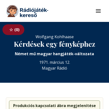
Tovább a navigációhoz
Tovább a tartalomhoz
Menü
0
Wolfgang Kohlhaase
Kérdések egy fényképhez
Német mű magyar hangjáték-változata
1971. március 12.
Magyar Rádió
Produkciós kapcsolati ábra megjelenítése