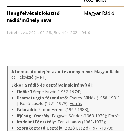
(közrádió)
Hangfelvételt készítő
Magyar Rádió
rádió/műhely neve
Létrehozva: 2021. 09. 28.; Revíziók: 2024. 04. 04.
A bemutató idején az intézmény neve:
Magyar Rádió
és Televízió (MRT)
Ekkor a rádió és osztályainak irányítói:
Elnök:
Tömpe István (1962-1974);
Dramaturgia főrendező:
Cserés Miklós (1958-1981)
| Bozó László (1971-1979);
Forrás
Falurádió:
Simon Ferenc (1967-1988);
Ifjúsági Osztály:
Faggyas Sándor (1968-1979);
Forrás
Irodalmi Főosztály:
Zentai János (1963-1973);
Szórakoztató Osztály:
Bozó László (1971-1979);