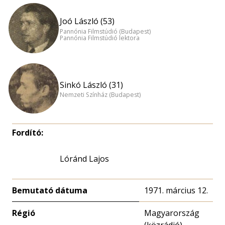
Joó László (53)
Pannónia Filmstúdió (Budapest)
Pannónia Filmstúdió lektora
Sinkó László (31)
Nemzeti Színház (Budapest)
Fordító:
Lóránd Lajos
Bemutató dátuma
1971. március 12.
Régió
Magyarország