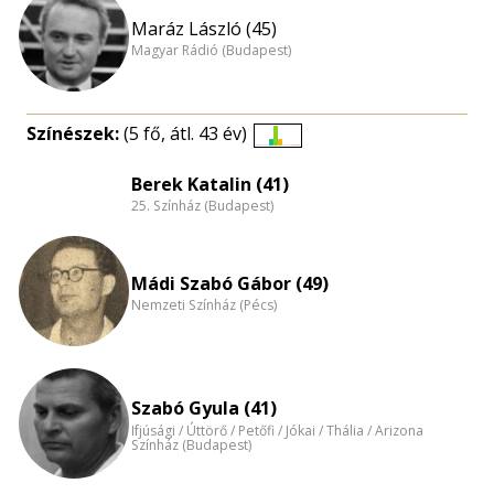
Maráz László (45)
Magyar Rádió (Budapest)
Színészek:
(5 fő, átl. 43 év)
Életkori
eloszlás
Berek Katalin (41)
25. Színház (Budapest)
nagyítása
Mádi Szabó Gábor (49)
Nemzeti Színház (Pécs)
Szabó Gyula (41)
Ifjúsági / Úttörő / Petőfi / Jókai / Thália / Arizona
Színház (Budapest)