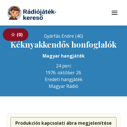
Tovább a navigációhoz
Tovább a tartalomhoz
Menü
0
Gyárfás Endre (40)
Kéknyakkendős honfoglalók
Magyar hangjáték
24 perc
1976. október 26.
Eredeti hangjáték
Magyar Rádió
Produkciós kapcsolati ábra megjelenítése