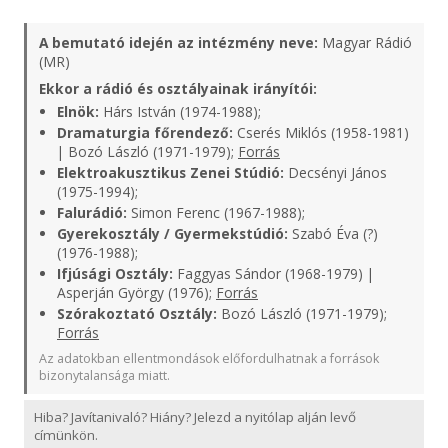
A bemutató idején az intézmény neve:
Magyar Rádió
(MR)
Ekkor a rádió és osztályainak irányítói:
Elnök:
Hárs István (1974-1988);
Dramaturgia főrendező:
Cserés Miklós (1958-1981)
| Bozó László (1971-1979);
Forrás
Elektroakusztikus Zenei Stúdió:
Decsényi János
(1975-1994);
Falurádió:
Simon Ferenc (1967-1988);
Gyerekosztály / Gyermekstúdió:
Szabó Éva (?)
(1976-1988);
Ifjúsági Osztály:
Faggyas Sándor (1968-1979) |
Asperján György (1976);
Forrás
Szórakoztató Osztály:
Bozó László (1971-1979);
Forrás
Az adatokban ellentmondások előfordulhatnak a források
bizonytalansága miatt.
Hiba? Javítanivaló? Hiány? Jelezd a nyitólap alján levő
címünkön.