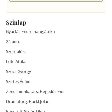
Színlap
Gyárfás Endre hangjátéka
24 perc
Szereplők:
Lőte Attila
Szőcs György
Szirtes Ádám
Zenei munkatárs: Hegedűs Emi
Dramaturg: Hackl Jolán
Rendező: Siklós Olga