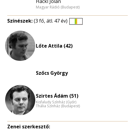
Hackl Jolán
Magyar Rádió (Budapest)
Színészek:
(3 fő, átl. 47 év)
Életkori
eloszlás
nagyítása
Lőte Attila (42)
Szőcs György
Szirtes Ádám (51)
Kisfaludy Színház (Győr)
Thália Színház (Budapest)
Zenei szerkesztő: