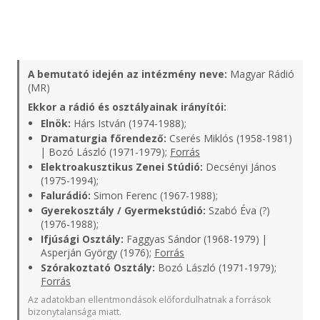
A bemutató idején az intézmény neve:
Magyar Rádió
(MR)
Ekkor a rádió és osztályainak irányítói:
Elnök:
Hárs István (1974-1988);
Dramaturgia főrendező:
Cserés Miklós (1958-1981)
| Bozó László (1971-1979);
Forrás
Elektroakusztikus Zenei Stúdió:
Decsényi János
(1975-1994);
Falurádió:
Simon Ferenc (1967-1988);
Gyerekosztály / Gyermekstúdió:
Szabó Éva (?)
(1976-1988);
Ifjúsági Osztály:
Faggyas Sándor (1968-1979) |
Asperján György (1976);
Forrás
Szórakoztató Osztály:
Bozó László (1971-1979);
Forrás
Az adatokban ellentmondások előfordulhatnak a források
bizonytalansága miatt.