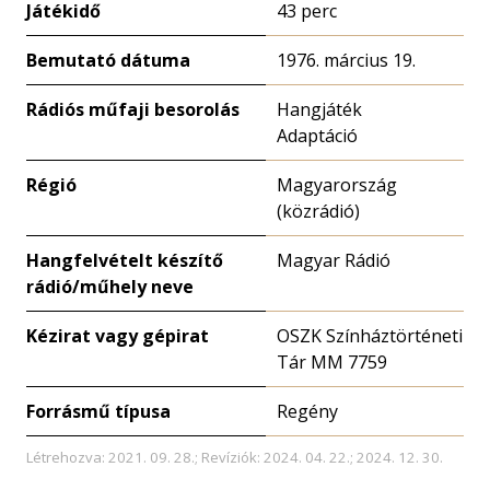
Játékidő
43 perc
Bemutató dátuma
1976. március 19.
Rádiós műfaji besorolás
Hangjáték
Adaptáció
Régió
Magyarország
(közrádió)
Hangfelvételt készítő
Magyar Rádió
rádió/műhely neve
Kézirat vagy gépirat
OSZK Színháztörténeti
Tár MM 7759
Forrásmű típusa
Regény
Létrehozva: 2021. 09. 28.; Revíziók: 2024. 04. 22.; 2024. 12. 30.