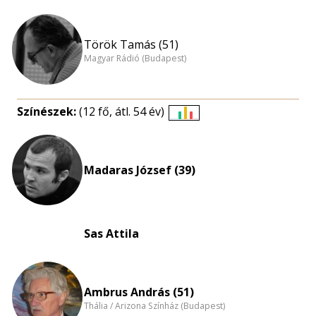
Török Tamás (51)
Magyar Rádió (Budapest)
Színészek:
(12 fő, átl. 54 év)
Életkori
eloszlás
nagyítása
Madaras József (39)
Sas Attila
Ambrus András (51)
Thália / Arizona Színház (Budapest)