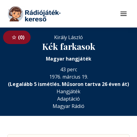
Tovább a navigációhoz
Tovább a tartalomhoz
Menü
0
Király László
Kék farkasok
Magyar hangjáték
43 perc
1976. március 19.
(Legalább 5 ismétlés. Műsoron tartva 26 éven át)
Hangjáték
Adaptáció
Magyar Rádió