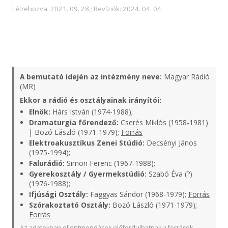
Létrehozva: 2021. 09. 28.; Revíziók: 2024. 04. 04.
A bemutató idején az intézmény neve:
Magyar Rádió
(MR)
Ekkor a rádió és osztályainak irányítói:
Elnök:
Hárs István (1974-1988);
Dramaturgia főrendező:
Cserés Miklós (1958-1981)
| Bozó László (1971-1979);
Forrás
Elektroakusztikus Zenei Stúdió:
Decsényi János
(1975-1994);
Falurádió:
Simon Ferenc (1967-1988);
Gyerekosztály / Gyermekstúdió:
Szabó Éva (?)
(1976-1988);
Ifjúsági Osztály:
Faggyas Sándor (1968-1979);
Forrás
Szórakoztató Osztály:
Bozó László (1971-1979);
Forrás
Az adatokban ellentmondások előfordulhatnak a források