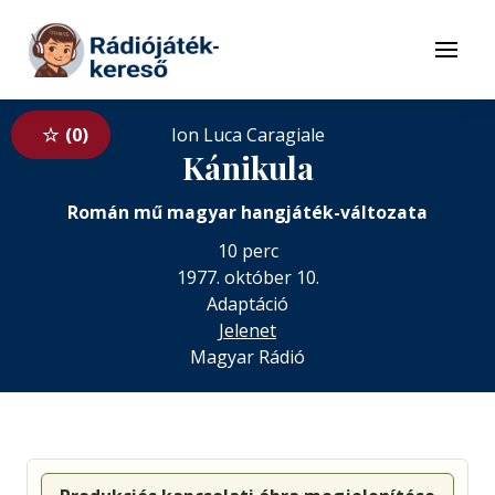
Tovább a navigációhoz
Tovább a tartalomhoz
Menü
0
Ion Luca Caragiale
Kánikula
Román mű magyar hangjáték-változata
10 perc
1977. október 10.
Adaptáció
Jelenet
Magyar Rádió