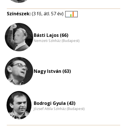
Színészek:
(3 fő, átl. 57 év)
Életkori
eloszlás
nagyítása
Básti Lajos (66)
Nemzeti Színház (Budapest)
Nagy István (63)
Bodrogi Gyula (43)
József Attila Színház (Budapest)