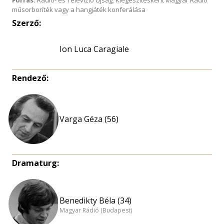
Forrás:
Rádió- és Televízió Újság; Kiegészítésként Magyar Rádió
műsorboríték vagy a hangjáték konferálása
Szerző:
Ion Luca Caragiale
Rendező:
Varga Géza (56)
Dramaturg:
Benedikty Béla (34)
Magyar Rádió (Budapest)