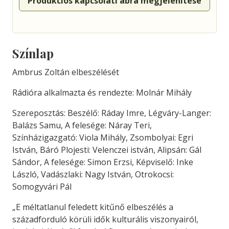
Produkciós kapcsolati ábra megjelenítése
Színlap
Ambrus Zoltán elbeszélését
Rádióra alkalmazta és rendezte: Molnár Mihály
Szereposztás: Beszélő: Ráday Imre, Légváry-Langer:
Balázs Samu, A felesége: Náray Teri,
Színházigazgató: Viola Mihály, Zsombolyai: Egri
István, Báró Plojesti: Velenczei istván, Alipsán: Gál
Sándor, A felesége: Simon Erzsi, Képviselő: Inke
László, Vadászlaki: Nagy István, Otrokocsi:
Somogyvári Pál
„E méltatlanul feledett kitűnő elbeszélés a
századforduló körüli idők kulturális viszonyairól,