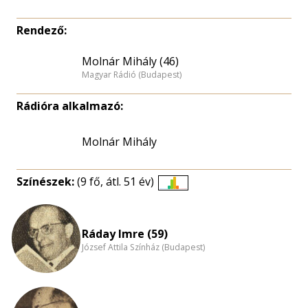
Rendező:
Molnár Mihály (46)
Magyar Rádió (Budapest)
Rádióra alkalmazó:
Molnár Mihály
Színészek:
(9 fő, átl. 51 év)
Életkori
eloszlás
nagyítása
Ráday Imre (59)
József Attila Színház (Budapest)