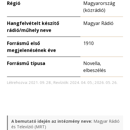
Régió
Magyarország
(közrádió)
Hangfelvételt készítő
Magyar Rádió
rádió/műhely neve
Forrásmű első
1910
megjelenésének éve
Forrásmű típusa
Novella,
elbeszélés
Létrehozva: 2021. 09. 28.; Revíziók: 2024. 04. 05.; 2026. 05. 26.
A bemutató idején az intézmény neve:
Magyar Rádió
és Televízió (MRT)