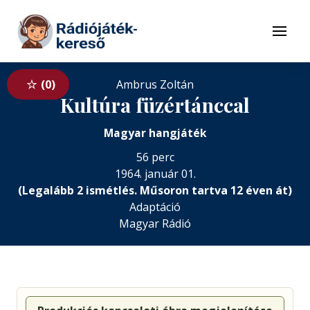
Tovább a navigációhoz
Tovább a tartalomhoz
Menü
0
Ambrus Zoltán
Kultúra füzértánccal
Magyar hangjáték
56 perc
1964. január 01.
(Legalább 2 ismétlés. Műsoron tartva 12 éven át)
Adaptáció
Magyar Rádió