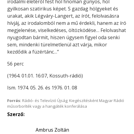
irodalmi életéről fest hol finoman gúnyos, hol
gyilkosan szatirikus képet. S gazdag hölgyeket és
urakat, akik Légváry-Langert, az írót, felolvasásra
hívjáj, az irodalomból nem a mű érdekli, hanem az író
megjelenése, viselkedéses, öltözködése… Felolvashat
nyugodtan bármit, hiszen úgysem figyel oda senki
sem, mindenki türelmetlenül azt várja, mikor
kezdődik a füzértánc…”
56 perc
(1964. 01.01. 16:07, Kossuth-rádió)
Ism. 1974. 05. 26. és 1976. 01. 08
Forrás:
Rádió- és Televízió Újság; Kiegészítésként Magyar Rádió
műsorboríték vagy a hangjáték konferálása
Szerző:
Ambrus Zoltán