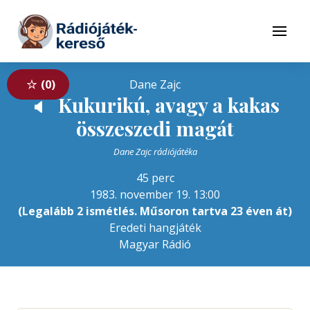
Tovább a navigációhoz
Tovább a tartalomhoz
Menü
0
Dane Zajc
Kukurikú, avagy a kakas
🔈
összeszedi magát
Dane Zajc rádiójátéka
45 perc
1983. november 19. 13:00
(Legalább 2 ismétlés. Műsoron tartva 23 éven át)
Eredeti hangjáték
Magyar Rádió