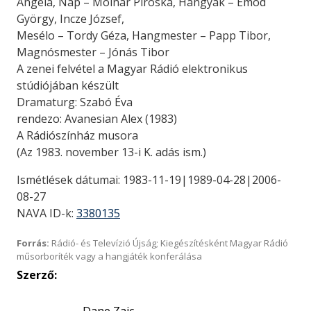
Angela, Nap – Molnár Piroska, Hangyák – Emod
György, Incze József,
Mesélo – Tordy Géza, Hangmester – Papp Tibor,
Magnósmester – Jónás Tibor
A zenei felvétel a Magyar Rádió elektronikus
stúdiójában készült
Dramaturg: Szabó Éva
rendezo: Avanesian Alex (1983)
A Rádiószínház musora
(Az 1983. november 13-i K. adás ism.)
Ismétlések dátumai: 1983-11-19|1989-04-28|2006-
08-27
NAVA ID-k:
3380135
Forrás:
Rádió- és Televízió Újság; Kiegészítésként Magyar Rádió
műsorboríték vagy a hangjáték konferálása
Szerző: