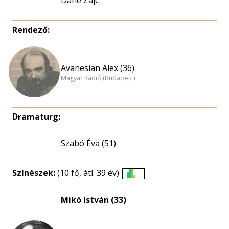
Dane Zajc
Rendező:
Avanesian Alex (36)
Magyar Rádió (Budapest)
Dramaturg:
Szabó Éva (51)
Színészek:
(10 fő, átl. 39 év)
Életkori
eloszlás
Mikó István (33)
nagyítása