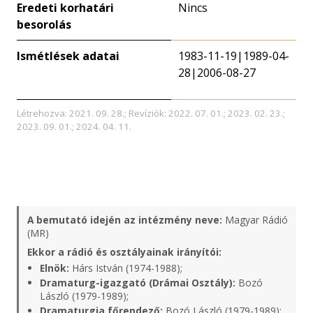
Eredeti korhatári
Nincs
besorolás
Ismétlések adatai
1983-11-19|1989-04-
28|2006-08-27
Létrehozva: 2021. 09. 28.; Revíziók: 2022. 07. 01.; 2023. 02. 23.;
2023. 09. 01.; 2024. 04. 11.
A bemutató idején az intézmény neve:
Magyar Rádió
(MR)
Ekkor a rádió és osztályainak irányítói:
Elnök:
Hárs István (1974-1988);
Dramaturg-igazgató (Drámai Osztály):
Bozó
László (1979-1989);
Dramaturgia főrendező:
Bozó László (1979-1989);