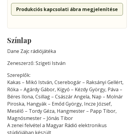
Produkciós kapcsolati ábra megjelenítése
Színlap
Dane Zajc rádiójátéka
Zeneszerző: Szigeti István
Szereplők:
Kakas – Mikó István, Cserebogár – Raksányi Gellért,
Róka – Agárdy Gábor, Kígyó – Kézdy György, Páva –
Béres Ilona, Csillag – Császár Angela, Nap – Molnár
Piroska, Hangyák – Emőd György, Incze József,
Mesélő – Tordy Géza, Hangmester – Papp Tibor,
Magnósmester – Jónás Tibor
A zenei felvétel a Magyar Rádió elektronikus
stúdiójában készült