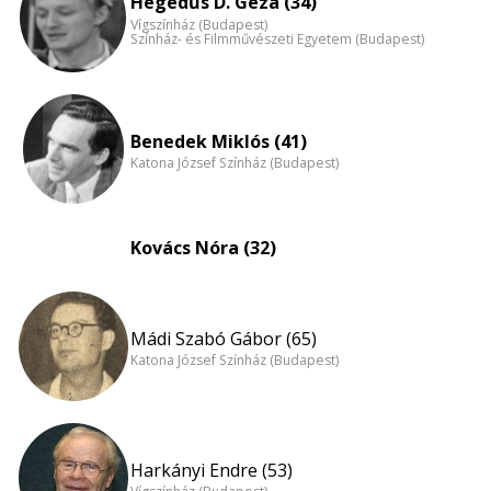
nagyítása
Hegedűs D. Géza (34)
Vígszínház (Budapest)
Színház- és Filmművészeti Egyetem (Budapest)
Benedek Miklós (41)
Katona József Színház (Budapest)
Kovács Nóra (32)
Mádi Szabó Gábor (65)
Katona József Színház (Budapest)
Harkányi Endre (53)