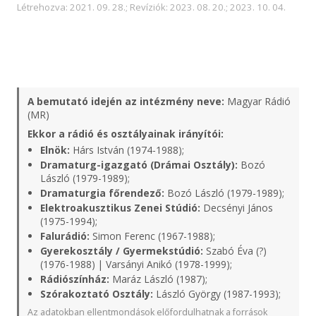
Létrehozva: 2021. 09. 28.; Revíziók: 2023. 08. 20.; 2023. 10. 04.
A bemutató idején az intézmény neve:
Magyar Rádió
(MR)
Ekkor a rádió és osztályainak irányítói:
Elnök:
Hárs István (1974-1988);
Dramaturg-igazgató (Drámai Osztály):
Bozó
László (1979-1989);
Dramaturgia főrendező:
Bozó László (1979-1989);
Elektroakusztikus Zenei Stúdió:
Decsényi János
(1975-1994);
Falurádió:
Simon Ferenc (1967-1988);
Gyerekosztály / Gyermekstúdió:
Szabó Éva (?)
(1976-1988) | Varsányi Anikó (1978-1999);
Rádiószínház:
Maráz László (1987);
Szórakoztató Osztály:
László György (1987-1993);
Az adatokban ellentmondások előfordulhatnak a források