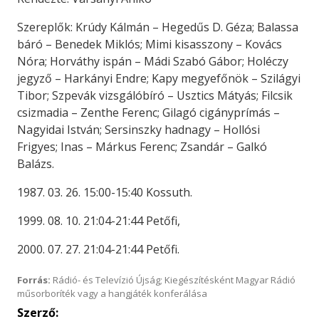
Szereplők: Krúdy Kálmán – Hegedűs D. Géza; Balassa
báró – Benedek Miklós; Mimi kisasszony – Kovács
Nóra; Horváthy ispán – Mádi Szabó Gábor; Holéczy
jegyző – Harkányi Endre; Kapy megyefőnök – Szilágyi
Tibor; Szpevák vizsgálóbíró – Usztics Mátyás; Filcsik
csizmadia – Zenthe Ferenc; Gilagó cigányprímás –
Nagyidai István; Sersinszky hadnagy – Hollósi
Frigyes; Inas – Márkus Ferenc; Zsandár – Galkó
Balázs.
1987. 03. 26. 15:00-15:40 Kossuth.
1999. 08. 10. 21:04-21:44 Petőfi,
2000. 07. 27. 21:04-21:44 Petőfi.
Forrás:
Rádió- és Televízió Újság; Kiegészítésként Magyar Rádió
műsorboríték vagy a hangjáték konferálása
Szerző: