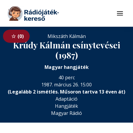
Tovább a navigációhoz
Tovább a tartalomhoz
Menü
0
Mikszáth Kálmán
Krúdy Kálmán csínytevései
(1987)
Magyar hangjáték
40 perc
1987. március 26. 15:00
(Legalább 2 ismétlés. Műsoron tartva 13 éven át)
Adaptáció
Hangjáték
Magyar Rádió