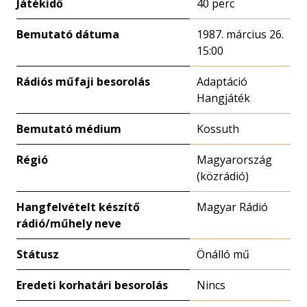
Játékidő
40 perc
Bemutató dátuma
1987. március 26.
15:00
Rádiós műfaji besorolás
Adaptáció
Hangjáték
Bemutató médium
Kossuth
Régió
Magyarország
(közrádió)
Hangfelvételt készítő
Magyar Rádió
rádió/műhely neve
Státusz
Önálló mű
Eredeti korhatári besorolás
Nincs