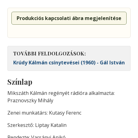
Produkciós kapcsolati ábra megjelenítése
TOVÁBBI FELDOLGOZÁSOK:
Krúdy Kálmán csínytevései (1960) - Gál István
Színlap
Mikszáth Kálmán regényét rádióra alkalmazta:
Praznovszky Mihály
Zenei munkatárs: Kutasy Ferenc
Szerkesztő: Liptay Katalin
Rendezte: Varsányi Anikó