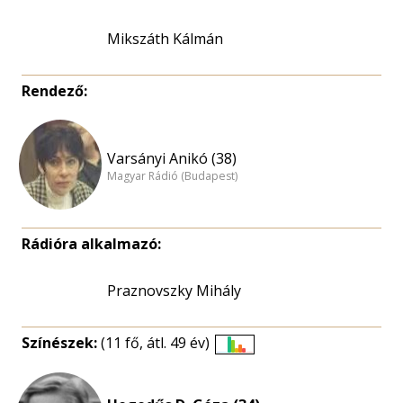
Mikszáth Kálmán
Rendező:
Varsányi Anikó (38)
Magyar Rádió (Budapest)
Rádióra alkalmazó:
Praznovszky Mihály
Színészek:
(11 fő, átl. 49 év)
Életkori
eloszlás