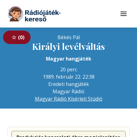
Tovább a navigációhoz
Tovább a tartalomhoz
Menü
0
Békés Pál
Királyi levélváltás
Magyar hangjáték
20 perc
1989. február 22. 22:38
Eredeti hangjáték
Magyar Rádió
Magyar Rádió Kísérleti Stúdió