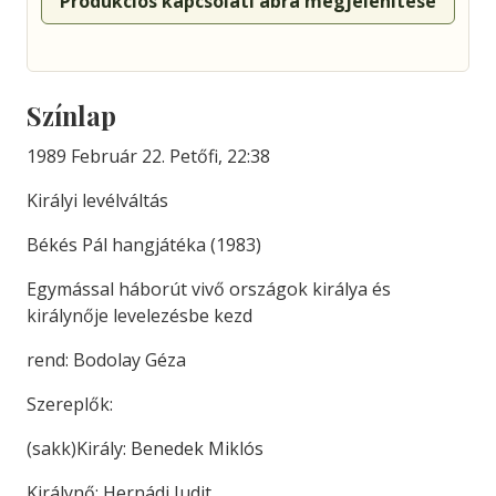
Produkciós kapcsolati ábra megjelenítése
Színlap
1989 Február 22. Petőfi, 22:38
Királyi levélváltás
Békés Pál hangjátéka (1983)
Egymással háborút vivő országok királya és
királynője levelezésbe kezd
rend: Bodolay Géza
Szereplők:
(sakk)Király: Benedek Miklós
Királynő: Hernádi Judit