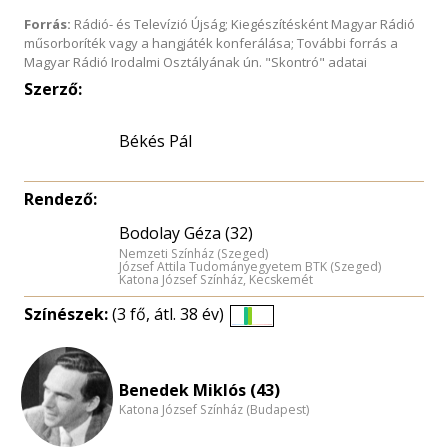
Forrás:
Rádió- és Televízió Újság; Kiegészítésként Magyar Rádió
műsorboríték vagy a hangjáték konferálása; További forrás a
Magyar Rádió Irodalmi Osztályának ún. "Skontró" adatai
Szerző:
Békés Pál
Rendező:
Bodolay Géza (32)
Nemzeti Színház (Szeged)
József Attila Tudományegyetem BTK (Szeged)
Katona József Színház, Kecskemét
Színészek:
(3 fő, átl. 38 év)
Életkori
eloszlás
nagyítása
Benedek Miklós (43)
Katona József Színház (Budapest)