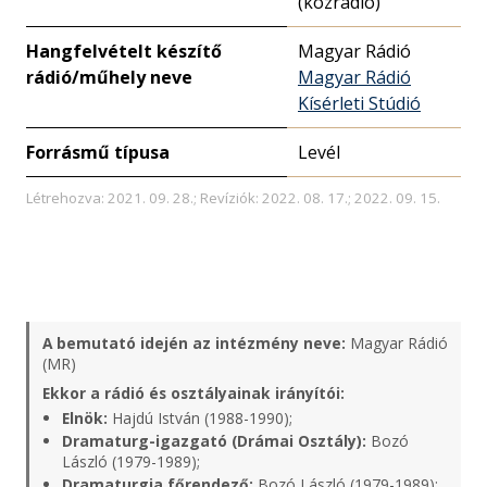
(közrádió)
Hangfelvételt készítő
Magyar Rádió
rádió/műhely neve
Magyar Rádió
Kísérleti Stúdió
Forrásmű típusa
Levél
Létrehozva: 2021. 09. 28.; Revíziók: 2022. 08. 17.; 2022. 09. 15.
A bemutató idején az intézmény neve:
Magyar Rádió
(MR)
Ekkor a rádió és osztályainak irányítói:
Elnök:
Hajdú István (1988-1990);
Dramaturg-igazgató (Drámai Osztály):
Bozó
László (1979-1989);
Dramaturgia főrendező:
Bozó László (1979-1989);