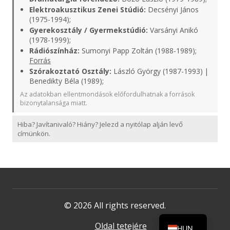
Elektroakusztikus Zenei Stúdió:
Decsényi János
(1975-1994);
Gyerekosztály / Gyermekstúdió:
Varsányi Anikó
(1978-1999);
Rádiószínház:
Sumonyi Papp Zoltán (1988-1989);
Forrás
Szórakoztató Osztály:
László György (1987-1993) |
Benedikty Béla (1989);
Az adatokban ellentmondások előfordulhatnak a források
bizonytalansága miatt.
Hiba? Javítanivaló? Hiány? Jelezd a nyitólap alján levő
címünkön.
© 2026 All rights reserved.
Oldal tetejére
HUN