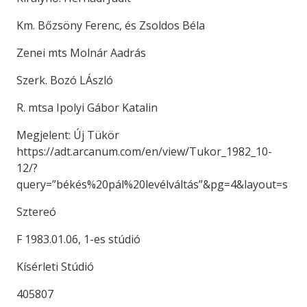
Km. Bőzsöny Ferenc, és Zsoldos Béla
Zenei mts Molnár Aadrás
Szerk. Bozó LÁszló
R. mtsa Ipolyi Gábor Katalin
Megjelent: Új Tükör
https://adt.arcanum.com/en/view/Tukor_1982_10-
12/?
query=”békés%20pál%20levélváltás”&pg=4&layout=s
Sztereó
F 1983.01.06, 1-es stúdió
Kísérleti Stúdió
405807