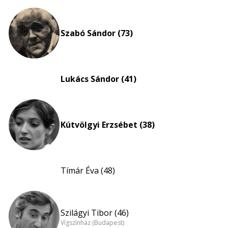
Életkori
eloszlás
nagyítása
Szabó Sándor (73)
Lukács Sándor (41)
Kútvölgyi Erzsébet (38)
Tímár Éva (48)
Szilágyi Tibor (46)
Vígszínház (Budapest)