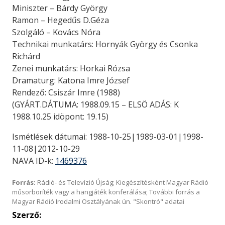
Miniszter – Bárdy György
Ramon – Hegedűs D.Géza
Szolgáló – Kovács Nóra
Technikai munkatárs: Hornyák György és Csonka
Richárd
Zenei munkatárs: Horkai Rózsa
Dramaturg: Katona Imre József
Rendező: Csiszár Imre (1988)
(GYÁRT.DÁTUMA: 1988.09.15 – ELSÖ ADÁS: K
1988.10.25 idöpont: 19.15)
Ismétlések dátumai: 1988-10-25|1989-03-01|1998-
11-08|2012-10-29
NAVA ID-k:
1469376
Forrás:
Rádió- és Televízió Újság; Kiegészítésként Magyar Rádió
műsorboríték vagy a hangjáték konferálása; További forrás a
Magyar Rádió Irodalmi Osztályának ún. "Skontró" adatai
Szerző: