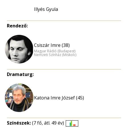
Illyés Gyula
Rendező:
Csiszár Imre (38)
Magyar Rádió (Budapest)
Nemzeti Színház (Miskolc)
Dramaturg:
Katona Imre József (45)
Színészek:
(7 fő, átl. 49 év)