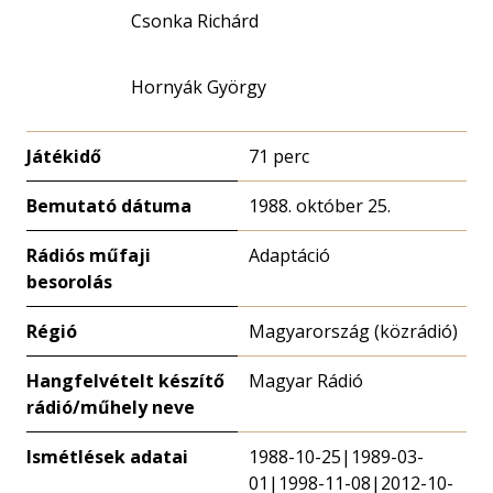
Csonka Richárd
Hornyák György
Játékidő
71 perc
Bemutató dátuma
1988. október 25.
Rádiós műfaji
Adaptáció
besorolás
Régió
Magyarország (közrádió)
Hangfelvételt készítő
Magyar Rádió
rádió/műhely neve
Ismétlések adatai
1988-10-25|1989-03-
01|1998-11-08|2012-10-