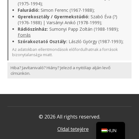
(1975-1994);
Falurádió:
Simon Ferenc (1967-1988);
Gyerekosztály / Gyermekstúdió:
Szabó Éva (?)
(1976-1988) | Varsányi Anikó (1978-1999);
Rádiószínház:
Sumonyi Papp Zoltán (1988-1989);
Forrás
Szórakoztató Osztály:
László György (1987-1993);
Az adatokban ellentmondások előfordulhatnak a források
bizonytalansága miatt.
Hiba? Javítanivaló? Hiány? Jelezd a nyitólap alján levő
címünkön.
© 2026 All rights reserved.
Oldal tetejére
HUN