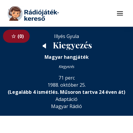
Tovább a navigációhoz
Tovább a tartalomhoz
Menü
0
Illyés Gyula
Kiegyezés
🔈
Magyar hangjáték
Kiegyezés
71 perc
1988. október 25.
(Legalább 4 ismétlés. Műsoron tartva 24 éven át)
Adaptáció
Magyar Rádió