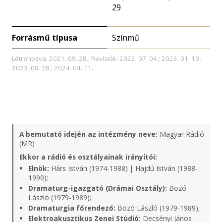
29
Forrásmű típusa
Színmű
Létrehozva: 2021. 09. 28.; Revíziók: 2022. 07. 04.; 2023. 01. 19.;
2023. 08. 28.; 2024. 04. 11.
A bemutató idején az intézmény neve:
Magyar Rádió
(MR)
Ekkor a rádió és osztályainak irányítói:
Elnök:
Hárs István (1974-1988) | Hajdú István (1988-
1990);
Dramaturg-igazgató (Drámai Osztály):
Bozó
László (1979-1989);
Dramaturgia főrendező:
Bozó László (1979-1989);
Elektroakusztikus Zenei Stúdió:
Decsényi János