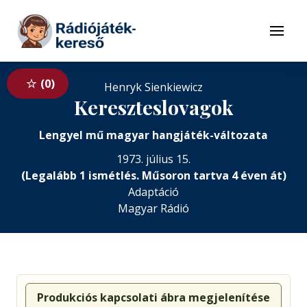
Tovább a navigációhoz
Tovább a tartalomhoz
Menü
0
Henryk Sienkiewicz
Kereszteslovagok
Lengyel mű magyar hangjáték-változata
1973. július 15.
(Legalább 1 ismétlés. Műsoron tartva 4 éven át)
Adaptáció
Magyar Rádió
Produkciós kapcsolati ábra megjelenítése