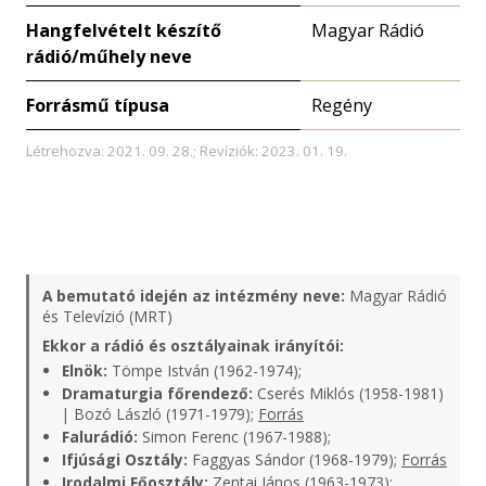
Hangfelvételt készítő
Magyar Rádió
rádió/műhely neve
Forrásmű típusa
Regény
Létrehozva: 2021. 09. 28.; Revíziók: 2023. 01. 19.
A bemutató idején az intézmény neve:
Magyar Rádió
és Televízió (MRT)
Ekkor a rádió és osztályainak irányítói:
Elnök:
Tömpe István (1962-1974);
Dramaturgia főrendező:
Cserés Miklós (1958-1981)
| Bozó László (1971-1979);
Forrás
Falurádió:
Simon Ferenc (1967-1988);
Ifjúsági Osztály:
Faggyas Sándor (1968-1979);
Forrás
Irodalmi Főosztály:
Zentai János (1963-1973);