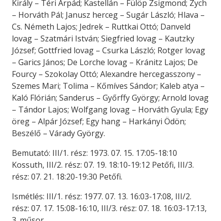
Király – Téri Árpád; Kastellán – Fülöp Zsigmond; Zych
– Horváth Pál; Janusz herceg – Sugár László; Hlava –
Cs. Németh Lajos; Jedrek – Ruttkai Ottó; Danveld
lovag – Szatmári István; Siegfried lovag – Kautzky
József; Gottfried lovag – Csurka László; Rotger lovag
– Garics János; De Lorche lovag – Kránitz Lajos; De
Fourcy – Szokolay Ottó; Alexandre hercegasszony –
Szemes Mari; Tolima – Kőmíves Sándor; Kaleb atya –
Kaló Flórián; Sanderus – Győrffy György; Arnold lovag
– Tándor Lajos; Wolfgang lovag – Horváth Gyula; Egy
öreg – Alpár József; Egy hang – Harkányi Ödön;
Beszélő – Várady György.
Bemutató: III/1. rész: 1973. 07. 15. 17:05-18:10
Kossuth, III/2. rész: 07. 19. 18:10-19:12 Petőfi, III/3.
rész: 07. 21. 18:20-19:30 Petőfi.
Ismétlés: III/1. rész: 1977. 07. 13. 16:03-17:08, III/2.
rész: 07. 17. 15:08-16:10, III/3. rész: 07. 18. 16:03-17:13,
3. műsor.