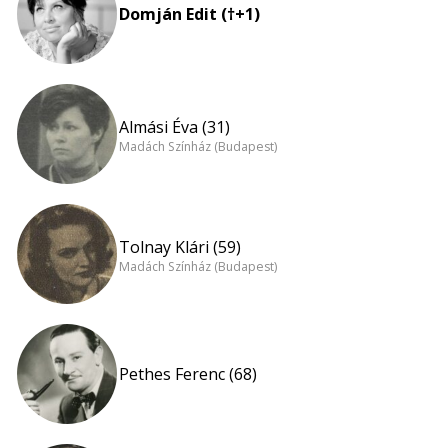
Domján Edit (†+1)
Almási Éva (31)
Madách Színház (Budapest)
Tolnay Klári (59)
Madách Színház (Budapest)
Pethes Ferenc (68)