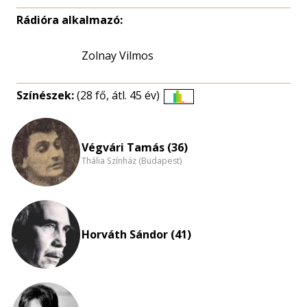
Rádióra alkalmazó:
Zolnay Vilmos
Színészek:
(28 fő, átl. 45 év)
Életkori
eloszlás
nagyítása
Végvári Tamás (36)
Thália Színház (Budapest)
Horváth Sándor (41)