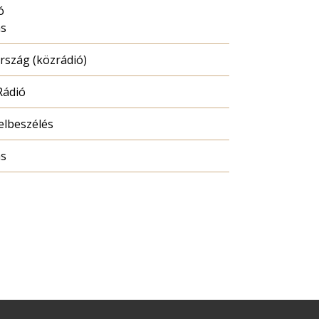
ó
ás
szág (közrádió)
Rádió
elbeszélés
ás