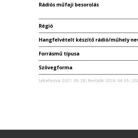
Rádiós műfaji besorolás
Régió
Hangfelvételt készítő rádió/műhely ne
Forrásmű típusa
Szövegforma
Létrehozva: 2021. 09. 28.; Revíziók: 2024. 04. 05.; 202