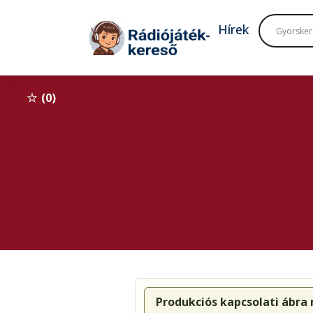
Tovább a navigációhoz
Tovább a tartalomhoz
Hírek
0
Produkciós kapcsolati ábra