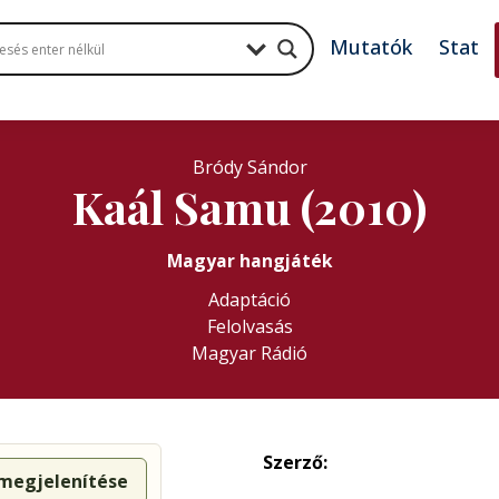
Mutatók
Stat
Bródy Sándor
Kaál Samu (2010)
Magyar hangjáték
Adaptáció
Felolvasás
Magyar Rádió
Szerző:
 megjelenítése