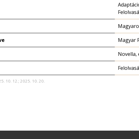
Adaptáci
Felolvas
Magyaror
ve
Magyar 
Novella, 
Felolvas
5. 10. 12.; 2025. 10. 20.