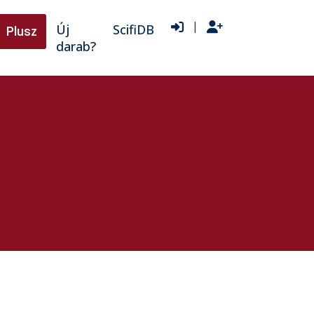
|
Új
ScifiDB
Plusz
darab?