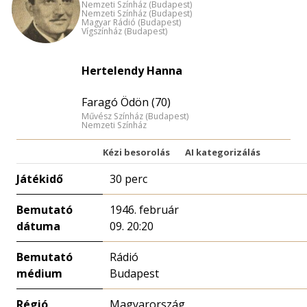
Nemzeti Színház (Budapest)
Nemzeti Színház (Budapest)
Magyar Rádió (Budapest)
Vígszínház (Budapest)
Hertelendy Hanna
Faragó Ödön (70)
Művész Színház (Budapest)
Nemzeti Színház
Kézi besorolás
AI kategorizálás
Játékidő
30 perc
Bemutató
1946. február
dátuma
09. 20:20
Bemutató
Rádió
médium
Budapest
Régió
Magyarország