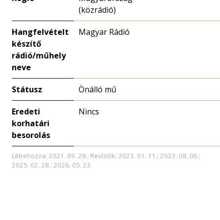
(közrádió)
Hangfelvételt
Magyar Rádió
készítő
rádió/műhely
neve
Státusz
Önálló mű
Eredeti
Nincs
korhatári
besorolás
Létrehozva: 2021. 09. 28.; Revíziók: 2023. 01. 11.; 2023. 08. 06.;
2025. 02. 28.; 2026. 05. 23.