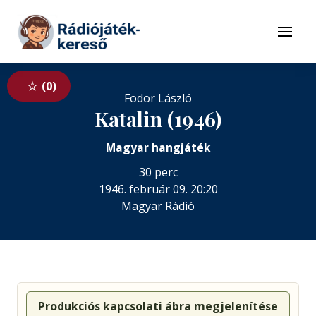
Tovább a navigációhoz
Tovább a tartalomhoz
Menü
0
Fodor László
Katalin (1946)
Magyar hangjáték
30 perc
1946. február 09. 20:20
Magyar Rádió
Produkciós kapcsolati ábra megjelenítése