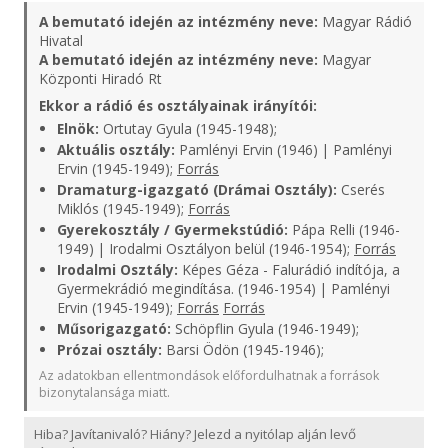
A bemutató idején az intézmény neve:
Magyar Rádió
Hivatal
A bemutató idején az intézmény neve:
Magyar
Központi Hiradó Rt
Ekkor a rádió és osztályainak irányítói:
Elnök:
Ortutay Gyula (1945-1948);
Aktuális osztály:
Pamlényi Ervin (1946) | Pamlényi
Ervin (1945-1949);
Forrás
Dramaturg-igazgató (Drámai Osztály):
Cserés
Miklós (1945-1949);
Forrás
Gyerekosztály / Gyermekstúdió:
Pápa Relli (1946-
1949) | Irodalmi Osztályon belül (1946-1954);
Forrás
Irodalmi Osztály:
Képes Géza - Falurádió indítója, a
Gyermekrádió megindítása. (1946-1954) | Pamlényi
Ervin (1945-1949);
Forrás
Forrás
Műsorigazgató:
Schöpflin Gyula (1946-1949);
Prózai osztály:
Barsi Ödön (1945-1946);
Az adatokban ellentmondások előfordulhatnak a források
bizonytalansága miatt.
Hiba? Javítanivaló? Hiány? Jelezd a nyitólap alján levő