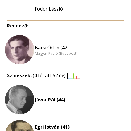
Fodor László
Rendező:
Barsi Ödön (42)
Magyar Rádió (Budapest)
Színészek:
(4 fő, átl. 52 év)
Életkori
eloszlás
nagyítása
Jávor Pál (44)
Egri István (41)