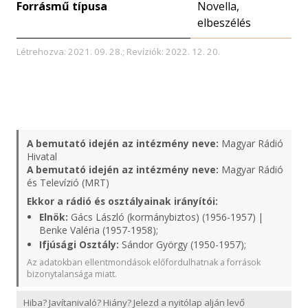
Forrásmű típusa
Novella,
elbeszélés
Létrehozva: 2021. 09. 28.; Revíziók: 2022. 12. 20.
A bemutató idején az intézmény neve:
Magyar Rádió
Hivatal
A bemutató idején az intézmény neve:
Magyar Rádió
és Televízió (MRT)
Ekkor a rádió és osztályainak irányítói:
Elnök:
Gács László (kormánybiztos) (1956-1957) |
Benke Valéria (1957-1958);
Ifjúsági Osztály:
Sándor György (1950-1957);
Az adatokban ellentmondások előfordulhatnak a források
bizonytalansága miatt.
Hiba? Javítanivaló? Hiány? Jelezd a nyitólap alján levő