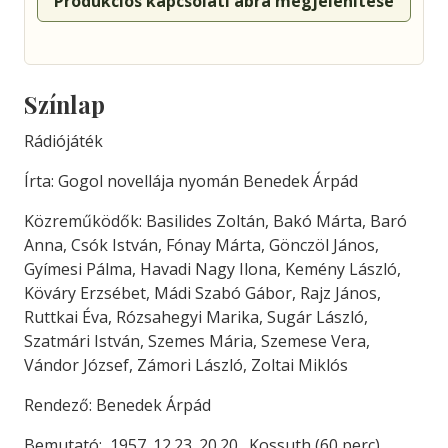
Produkciós kapcsolati ábra megjelenítése
Színlap
Rádiójáték
Írta: Gogol novellája nyomán Benedek Árpád
Közreműködők: Basilides Zoltán, Bakó Márta, Baró
Anna, Csók István, Fónay Márta, Gönczöl János,
Gyímesi Pálma, Havadi Nagy Ilona, Kemény László,
Köváry Erzsébet, Mádi Szabó Gábor, Rajz János,
Ruttkai Éva, Rózsahegyi Marika, Sugár László,
Szatmári István, Szemes Mária, Szemese Vera,
Vándor József, Zámori László, Zoltai Miklós
Rendező: Benedek Árpád
Bemutató: 1957. 12.23. 20.20., Kossuth (60 perc)