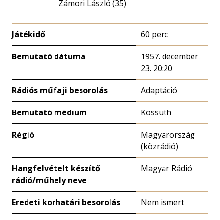
Zámori László (35)
Játékidő
60 perc
Bemutató dátuma
1957. december
23. 20:20
Rádiós műfaji besorolás
Adaptáció
Bemutató médium
Kossuth
Régió
Magyarország
(közrádió)
Hangfelvételt készítő
Magyar Rádió
rádió/műhely neve
Eredeti korhatári besorolás
Nem ismert