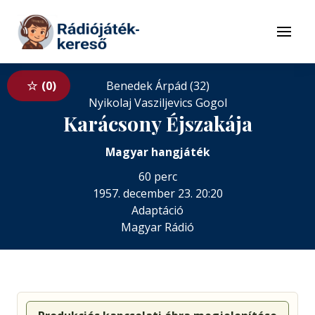
Tovább a navigációhoz
Tovább a tartalomhoz
Menü
0
Benedek Árpád (32)
Nyikolaj Vasziljevics Gogol
Karácsony Éjszakája
Magyar hangjáték
60 perc
1957. december 23. 20:20
Adaptáció
Magyar Rádió