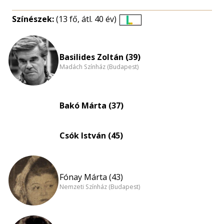
Színészek:
(13 fő, átl. 40 év)
Életkori
eloszlás
nagyítása
Basilides Zoltán (39)
Madách Színház (Budapest)
Bakó Márta (37)
Csók István (45)
Fónay Márta (43)
Nemzeti Színház (Budapest)