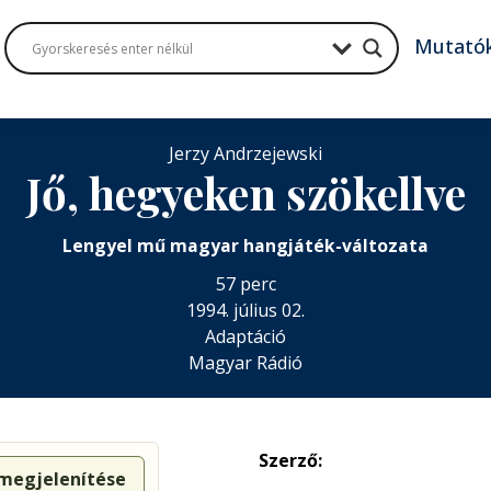
Mutató
Jerzy Andrzejewski
Jő, hegyeken szökellve
Lengyel mű magyar hangjáték-változata
57 perc
1994. július 02.
Adaptáció
Magyar Rádió
Szerző:
 megjelenítése