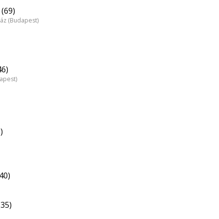
(69)
ház (Budapest)
46)
apest)
)
40)
(35)