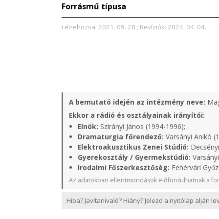
Forrásmű típusa
Létrehozva: 2021. 09. 28.; Revíziók: 2024. 04. 04.
A bemutató idején az intézmény neve:
Mag
Ekkor a rádió és osztályainak irányítói:
Elnök:
Szirányi János (1994-1996);
Dramaturgia főrendező:
Varsányi Anikó (
Elektroakusztikus Zenei Stúdió:
Decsényi 
Gyerekosztály / Gyermekstúdió:
Varsányi
Irodalmi Főszerkesztőség:
Fehérvári Győz
Az adatokban ellentmondások előfordulhatnak a for
Hiba? Javítanivaló? Hiány? Jelezd a nyitólap alján l