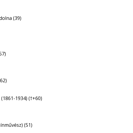
olna (39)
57)
62)
 (1861-1934) (†+60)
zínművész) (51)