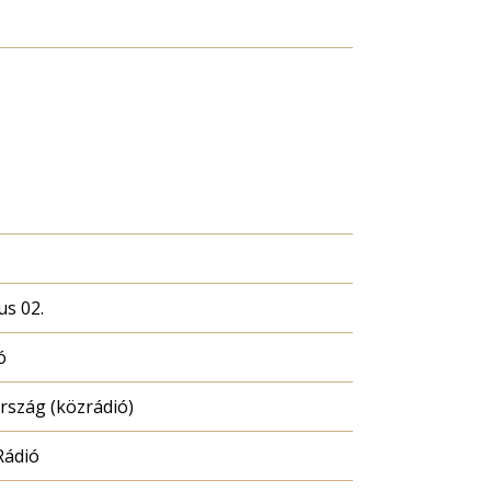
us 02.
ó
szág (közrádió)
Rádió