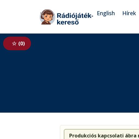
Tovább a navigációhoz
Tovább a tartalomhoz
English
Hírek
0
Produkciós kapcsolati ábra