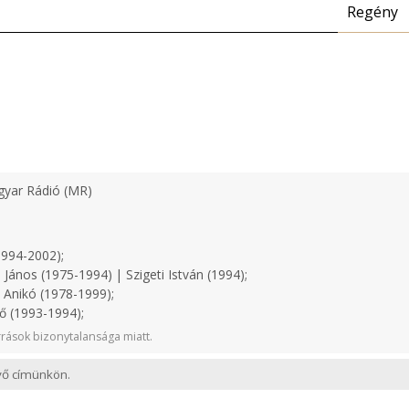
Regény
yar Rádió (MR)
1994-2002);
János (1975-1994) | Szigeti István (1994);
 Anikó (1978-1999);
ő (1993-1994);
rások bizonytalansága miatt.
evő címünkön.