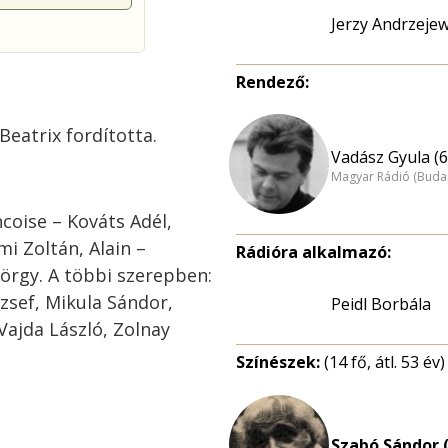
Jerzy Andrzejew
Rendező:
Beatrix fordította.
Vadász Gyula (6
Magyar Rádió (Buda
coise – Kováts Adél,
mi Zoltán, Alain –
Rádióra alkalmazó:
yörgy. A többi szerepben:
ózsef, Mikula Sándor,
Peidl Borbála
Vajda László, Zolnay
Színészek:
(14 fő, átl. 53 év)
Szabó Sándor (