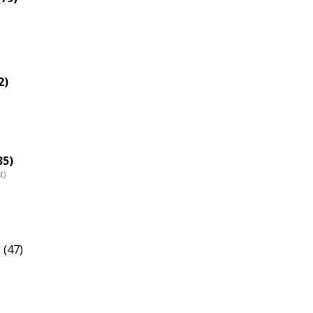
2)
35)
t)
 (47)