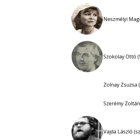
Neszmélyi Magd
Szokolay Ottó (
Zolnay Zsuzsa (
Szerémy Zoltán
Vajda László (s