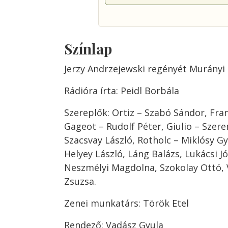
Színlap
Jerzy Andrzejewski regényét Murányi 
Rádióra írta: Peidl Borbála
Szereplők: Ortiz – Szabó Sándor, Fran
Gageot – Rudolf Péter, Giulio – Szere
Szacsvay László, Rotholc – Miklósy G
Helyey László, Láng Balázs, Lukácsi J
Neszmélyi Magdolna, Szokolay Ottó, 
Zsuzsa.
Zenei munkatárs: Török Etel
Rendező: Vadász Gyula