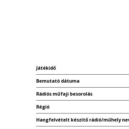
Játékidő
Bemutató dátuma
Rádiós műfaji besorolás
Régió
Hangfelvételt készítő rádió/műhely ne