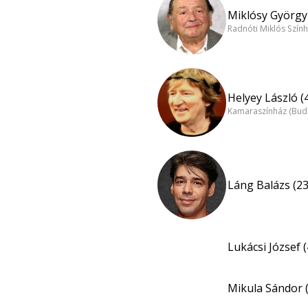
Miklósy György 
Radnóti Miklós Szín
Helyey László (
Kamaraszínház (Bud
Láng Balázs (23
Lukácsi József (
Mikula Sándor 