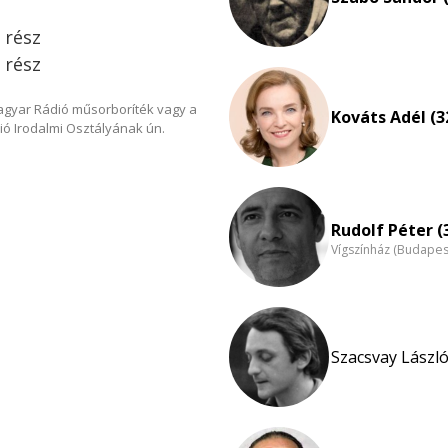
. rész
. rész
Magyar Rádió műsorboríték vagy a
Kováts Adél (3
ió Irodalmi Osztályának ún.
Rudolf Péter (
Vígszínház (Budapes
Szacsvay László