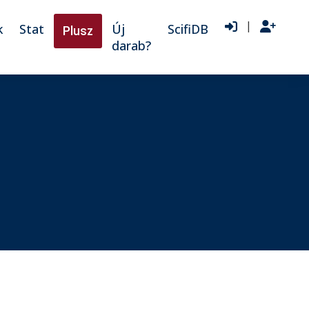
|
k
Stat
Új
ScifiDB
Plusz
darab?