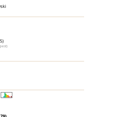
ski
5)
pest)
Életkori
eloszlás
nagyítása
79)