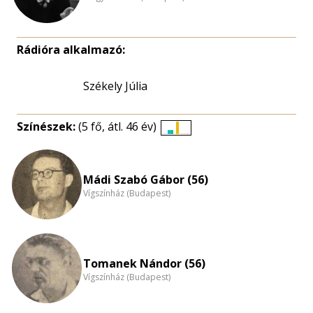
Rádióra alkalmazó:
Székely Júlia
Színészek:
(5 fő, átl. 46 év)
Életkori
eloszlás
nagyítása
Mádi Szabó Gábor (56)
Vígszínház (Budapest)
Tomanek Nándor (56)
Vígszínház (Budapest)