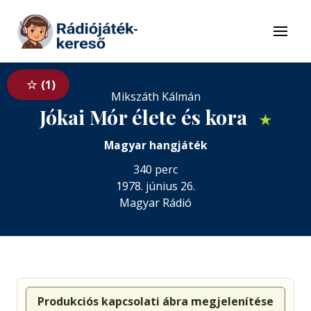
Tovább a navigációhoz
Tovább a tartalomhoz
Menü
1
Mikszáth Kálmán
Jókai Mór élete és kora
★
Magyar hangjáték
340 perc
1978. június 26.
Magyar Rádió
Produkciós kapcsolati ábra megjelenítése