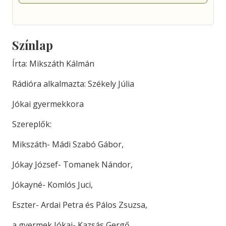
Színlap
Írta: Mikszáth Kálmán
Rádióra alkalmazta: Székely Júlia
Jókai gyermekkora
Szereplők:
Mikszáth- Mádi Szabó Gábor,
Jókay József- Tomanek Nándor,
Jókayné- Komlós Juci,
Eszter- Ardai Petra és Pálos Zsuzsa,
a gyermek Jókai- Kazsás Gergő