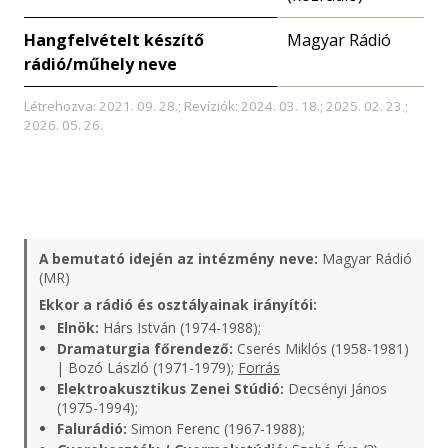
Hangfelvételt készítő
Magyar Rádió
rádió/műhely neve
Létrehozva: 2021. 09. 28.; Revíziók: 2024. 03. 18.; 2025. 02. 23.;
2026. 05. 26.
A bemutató idején az intézmény neve:
Magyar Rádió
(MR)
Ekkor a rádió és osztályainak irányítói:
Elnök:
Hárs István (1974-1988);
Dramaturgia főrendező:
Cserés Miklós (1958-1981)
| Bozó László (1971-1979);
Forrás
Elektroakusztikus Zenei Stúdió:
Decsényi János
(1975-1994);
Falurádió:
Simon Ferenc (1967-1988);