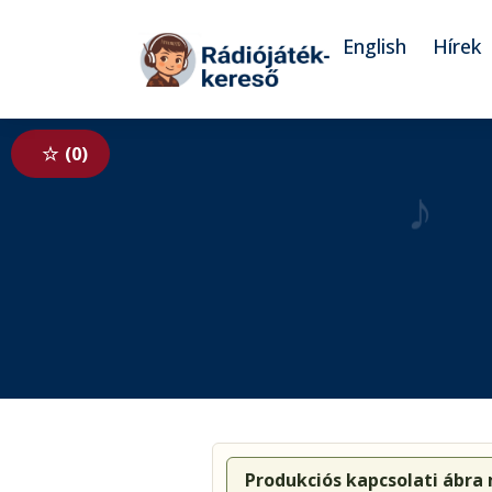
Tovább a navigációhoz
Tovább a tartalomhoz
English
Hírek
0
♪
Produkciós kapcsolati ábra