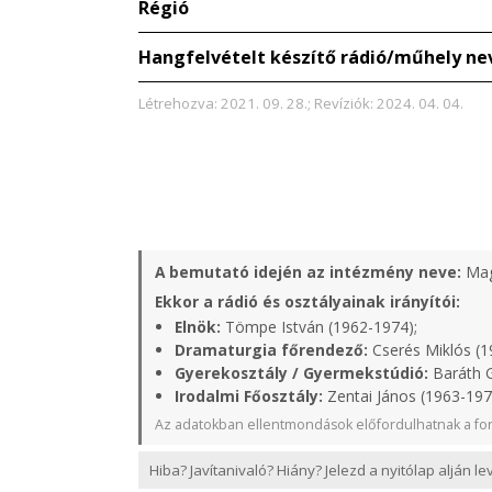
Régió
Hangfelvételt készítő rádió/műhely ne
Létrehozva: 2021. 09. 28.; Revíziók: 2024. 04. 04.
A bemutató idején az intézmény neve:
Mag
Ekkor a rádió és osztályainak irányítói:
Elnök:
Tömpe István (1962-1974);
Dramaturgia főrendező:
Cserés Miklós (1
Gyerekosztály / Gyermekstúdió:
Baráth G
Irodalmi Főosztály:
Zentai János (1963-197
Az adatokban ellentmondások előfordulhatnak a for
Hiba? Javítanivaló? Hiány? Jelezd a nyitólap alján l