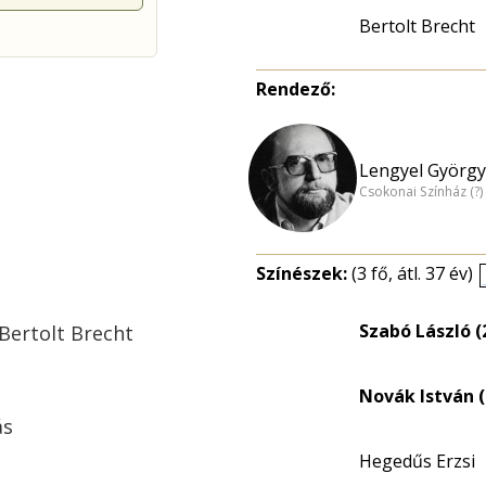
Bertolt Brecht
Rendező:
Lengyel György
Csokonai Színház (?
Színészek:
(3 fő, átl. 37 év)
Szabó László (
 Bertolt Brecht
Novák István (
ás
Hegedűs Erzsi