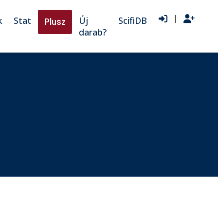
|
k
Stat
Új
ScifiDB
Plusz
darab?