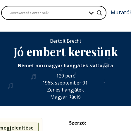
Mutató
Bertolt Brecht
Jó embert keresünk
♪
♫
Német mű magyar hangjáték-változata
♬
♬
♪
120 perc
♩
♫
1965. szeptember 01.
Zenés hangjáték
Magyar Rádió
Szerző:
 megjelenítése