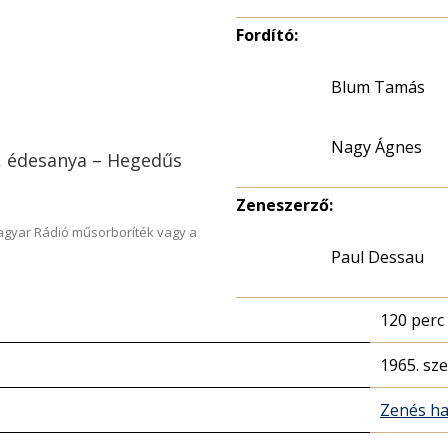
Fordító:
Blum Tamás
Nagy Ágnes
n, édesanya – Hegedűs
Zeneszerző:
Magyar Rádió műsorboríték vagy a
Paul Dessau
120 perc
1965. sz
Zenés ha