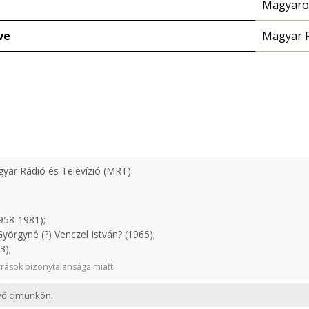
Magyaror
ve
Magyar 
yar Rádió és Televízió (MRT)
958-1981);
yörgyné (?) Venczel István? (1965);
3);
rások bizonytalansága miatt.
evő címünkön.