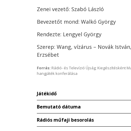
Zenei vezető: Szabó László
Bevezetőt mond: Walkó György
Rendezte: Lengyel György
Szerep: Wang, vízárus – Novák Istvá
Erzsébet
Forrás:
Rádió- és Televízió Újság; Kiegészítésként 
hangjáték konferálása
Játékidő
Bemutató dátuma
Rádiós műfaji besorolás