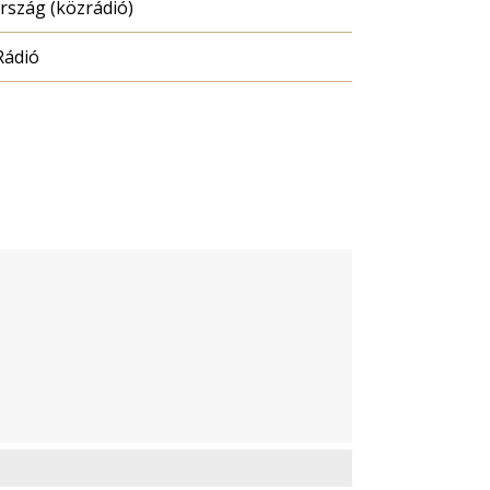
szág (közrádió)
Rádió