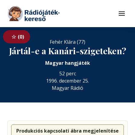
Tovább a navigációhoz
Tovább a tartalomhoz
Menü
0
Fehér Klára (77)
Jártál-e a Kanári-szigeteken?
Magyar hangjáték
52 perc
1996. december 25.
Magyar Rádió
Produkciós kapcsolati ábra megjelenítése