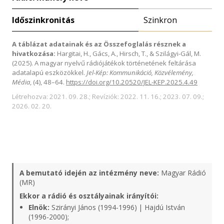
Időszinkronitás
Szinkron
A táblázat adatainak és az Összefoglalás résznek a
hivatkozása:
Hargitai, H., Gács, A., Hirsch, T., & Szilágyi-Gál, M.
(2025). A magyar nyelvű rádiójátékok történetének feltárása
adatalapú eszközökkel.
Jel-Kép: Kommunikáció, Közvélemény,
Média
, (4), 48–64.
https://doi.org/10.20520/JEL-KEP.2025.4.49
Létrehozva: 2021. 09. 28.; Revíziók: 2022. 11. 16.; 2023. 07. 09.;
2026. 02. 20.
A bemutató idején az intézmény neve:
Magyar Rádió
(MR)
Ekkor a rádió és osztályainak irányítói:
Elnök:
Szirányi János (1994-1996) | Hajdú István
(1996-2000);