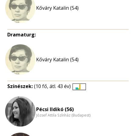
Kőváry Katalin (54)
Dramaturg:
Kőváry Katalin (54)
Színészek:
(10 fő, átl. 43 év)
Életkori
eloszlás
nagyítása
Pécsi Ildikó (56)
József Attila Színház (Budapest)