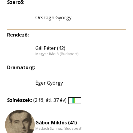
Szerző:
Országh György
Rendező:
Gál Péter (42)
Magyar Rádió (Budapest)
Dramaturg:
Éger György
Színészek:
(2 fő, átl. 37 év)
Életkori
eloszlás
nagyítása
Gábor Miklós (41)
Madách Színház (Budapest)