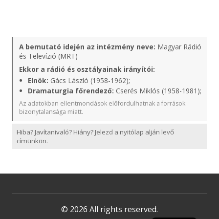
A bemutató idején az intézmény neve:
Magyar Rádió
és Televízió (MRT)
Ekkor a rádió és osztályainak irányítói:
Elnök:
Gács László (1958-1962);
Dramaturgia főrendező:
Cserés Miklós (1958-1981);
Az adatokban ellentmondások előfordulhatnak a források
bizonytalansága miatt.
Hiba? Javítanivaló? Hiány? Jelezd a nyitólap alján levő
címünkön.
© 2026 All rights reserved.