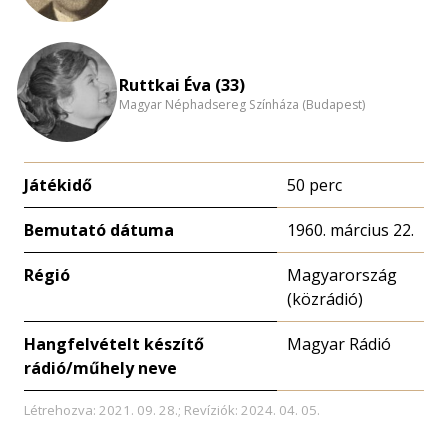
Ruttkai Éva (33)
Magyar Néphadsereg Színháza (Budapest)
Játékidő
50 perc
Bemutató dátuma
1960. március 22.
Régió
Magyarország
(közrádió)
Hangfelvételt készítő
Magyar Rádió
rádió/műhely neve
Létrehozva: 2021. 09. 28.; Revíziók: 2024. 04. 05.