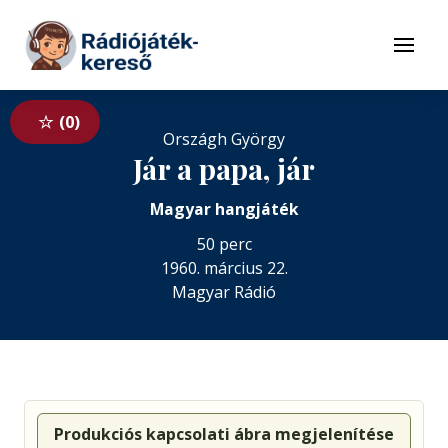
Tovább a navigációhoz
Tovább a tartalomhoz
Menü
0
Országh György
Jár a papa, jár
Magyar hangjáték
50 perc
1960. március 22.
Magyar Rádió
Produkciós kapcsolati ábra megjelenítése