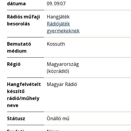
dátuma
09. 09:07
Rádiós műfaji
Hangjáték
besorolás
Rádiójáték
gyermekeknek
Bemutató
Kossuth
médium
Régió
Magyarország
(közrádió)
Hangfelvételt
Magyar Rádió
készítő
rádió/műhely
neve
Státusz
Önálló mű