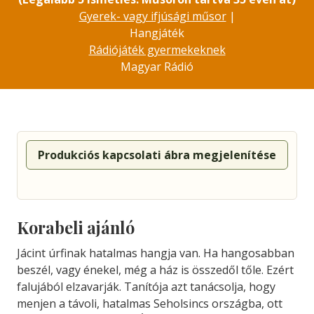
Gyerek- vagy ifjúsági műsor
|
Hangjáték
Rádiójáték gyermekeknek
Magyar Rádió
Produkciós kapcsolati ábra megjelenítése
Korabeli ajánló
Jácint úrfinak hatalmas hangja van. Ha hangosabban
beszél, vagy énekel, még a ház is összedől tőle. Ezért
falujából elzavarják. Tanítója azt tanácsolja, hogy
menjen a távoli, hatalmas Seholsincs országba, ott