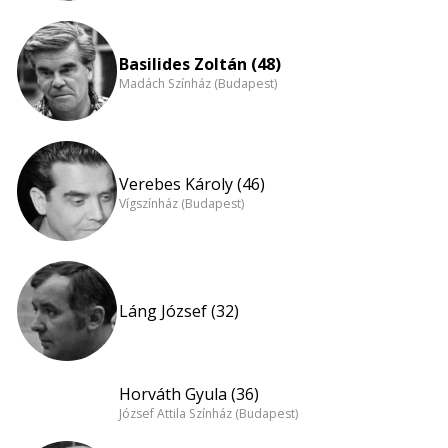
Basilides Zoltán (48)
Madách Színház (Budapest)
Verebes Károly (46)
Vígszínház (Budapest)
Láng József (32)
Horváth Gyula (36)
József Attila Színház (Budapest)