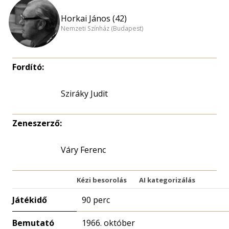
Horkai János (42)
Nemzeti Színház (Budapest)
Fordító:
Sziráky Judit
Zeneszerző:
Váry Ferenc
Kézi besorolás
AI kategorizálás
Játékidő
90 perc
Bemutató
1966. október