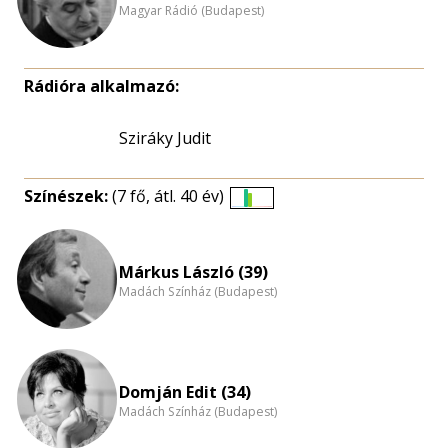
Magyar Rádió (Budapest)
Rádióra alkalmazó:
Sziráky Judit
Színészek:
(7 fő, átl. 40 év)
Életkori
eloszlás
nagyítása
Márkus László (39)
Madách Színház (Budapest)
Domján Edit (34)
Madách Színház (Budapest)