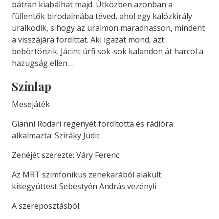
bátran kiabálhat majd. Útközben azonban a
füllentők birodalmába téved, ahol egy kalózkirály
uralkodik, s hogy az uralmon maradhasson, mindent
a visszájára fordíttat. Aki igazat mond, azt
bebörtönzik. Jácint úrfi sok-sok kalandon át harcol a
hazugság ellen…
Színlap
Mesejáték
Gianni Rodari regényét fordította és rádióra
alkalmazta: Sziráky Judit
Zenéjét szerezte: Váry Ferenc
Az MRT szimfonikus zenekarából alakult
kisegyüttest Sebestyén András vezényli
A szereposztásból: