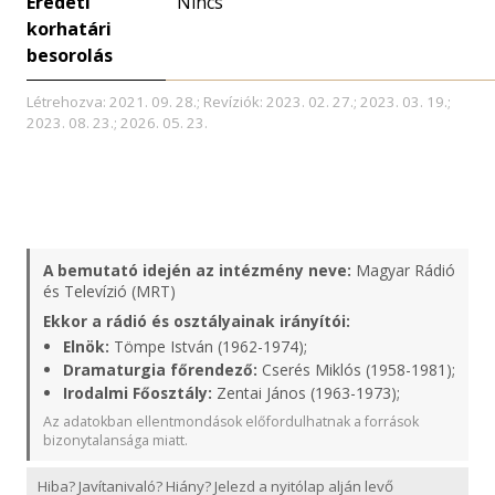
Eredeti
Nincs
korhatári
besorolás
Létrehozva: 2021. 09. 28.; Revíziók: 2023. 02. 27.; 2023. 03. 19.;
2023. 08. 23.; 2026. 05. 23.
A bemutató idején az intézmény neve:
Magyar Rádió
és Televízió (MRT)
Ekkor a rádió és osztályainak irányítói:
Elnök:
Tömpe István (1962-1974);
Dramaturgia főrendező:
Cserés Miklós (1958-1981);
Irodalmi Főosztály:
Zentai János (1963-1973);
Az adatokban ellentmondások előfordulhatnak a források
bizonytalansága miatt.
Hiba? Javítanivaló? Hiány? Jelezd a nyitólap alján levő