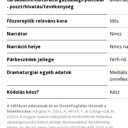
- poszt/hivatás/tevékenység
Főszereplők releváns kora
Idős
Narrátor
Nincs
Narráció helye
Nincs na
Párbeszédek jellege
Férfi-nő
Dramaturgiai egyéb adatok
Mediális
önreflex
Kódolás kész?
Kész
A táblázat adatainak és az Összefoglalás résznek a
hivatkozása:
Hargitai, H., Gács, A., Hirsch, T., & Szilágyi-Gál, M.
(2025). A magyar nyelvű rádiójátékok történetének feltárása
adatalapú eszközökkel.
Jel-Kép: Kommunikáció, Közvélemény,
Média
, (4), 48–64.
https://doi.org/10.20520/JEL-KEP.2025.4.49