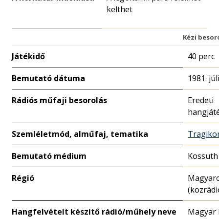
kelthet
Kézi besor
Játékidő
40 perc
Bemutató dátuma
1981. júl
Rádiós műfaji besorolás
Eredeti
hangját
Szemléletmód, alműfaj, tematika
Tragiko
Bemutató médium
Kossuth
Régió
Magyar
(közrádi
Hangfelvételt készítő rádió/műhely neve
Magyar 