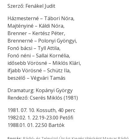
Szerző: Fenákel Judit
Házmesterné – Tábori Nóra,
Majtényiné – Káldi Nóra,
Brenner – Kertész Péter,
Brennerné – Polonyi Gyöngyi,
Fonó bácsi – Tyll Attila,
Fonó néni – Sallai Kornélia,
idősebb Vörösné – Miklós Klári,
ifjabb Vörösné – Schütz Ila,
beszélő – Végvári Tamás
Dramaturg: Kopányi György
Rendező: Cserés Miklós (1981)
1981. 07. 10. Kossuth, 40 perc
1982.02. 1. 22.19-23.00 Petőfi
1988.01. 01. 22.50 Bartók
Forrás:
Rádió- és Televízió Újság; Kiegészítésként Magyar Rádió