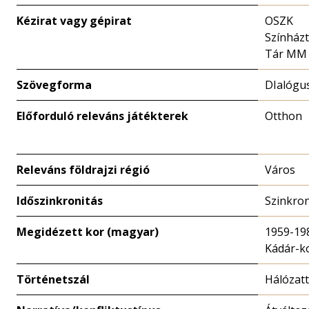
Kézirat vagy gépirat
OSZK
Színházt
Tár MM
Szövegforma
DIalógu
Előforduló releváns játékterek
Otthon
Releváns földrajzi régió
Város
Időszinkronitás
Szinkro
Megidézett kor (magyar)
1959-19
Kádár-k
Történetszál
Hálózat