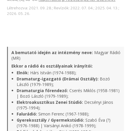
Létrehozva: 2021. 09. 28.; Revíziók: 2022. 07. 04.; 2025. 04. 13.;
2026. 05. 26.
A bemutató idején az intézmény neve:
Magyar Rádió
(MR)
Ekkor a rádió és osztályainak irányítói:
Elnök:
Hárs István (1974-1988);
Dramaturg-igazgató (Drámai Osztály):
Bozó
László (1979-1989);
Dramaturgia főrendező:
Cserés Miklós (1958-1981)
| Bozó László (1979-1989);
Elektroakusztikus Zenei Stúdió:
Decsényi János
(1975-1994);
Falurádió:
Simon Ferenc (1967-1988);
Gyerekosztály / Gyermekstúdió:
Szabó Éva (?)
(1976-1988) | Varsányi Anikó (1978-1999);