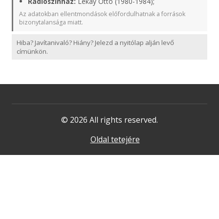
Rádiószínház:
Lékay Ottó (1980-1984);
Az adatokban ellentmondások előfordulhatnak a források
bizonytalansága miatt.
Hiba? Javítanivaló? Hiány? Jelezd a nyitólap alján levő
címünkön.
© 2026 All rights reserved.
Oldal tetejére