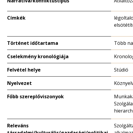
Narratíva/konfliktustípus
Átváltoz
Címkék
légoltal
elsötétí
Történet időtartama
Több n
Cselekmény kronológiája
Kronolo
Felvétel helye
Stúdió
Nyelvezet
Köznyel
Főbb szereplőviszonyok
Munkaka
Szolgála
hierarch
Releváns
Szolgált
társadalmi/kulturális/gazdasági/politikai
alkalmaz