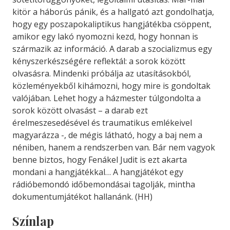
kitör a háborús pánik, és a hallgató azt gondolhatja,
hogy egy poszapokaliptikus hangjátékba csöppent,
amikor egy lakó nyomozni kezd, hogy honnan is
származik az információ. A darab a szocializmus egy
kényszerkészségére reflektál: a sorok között
olvasásra. Mindenki próbálja az utasításokból,
közleményekből kihámozni, hogy mire is gondoltak
valójában. Lehet hogy a házmester túlgondolta a
sorok között olvasást – a darab ezt
érelmeszesedésével és traumatikus emlékeivel
magyarázza -, de mégis látható, hogy a baj nem a
néniben, hanem a rendszerben van. Bár nem vagyok
benne biztos, hogy Fenákel Judit is ezt akarta
mondani a hangjátékkal… A hangjátékot egy
rádióbemondó időbemondásai tagolják, mintha
dokumentumjátékot hallanánk. (HH)
Színlap