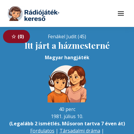
Tovább a navigációhoz
Tovább a tartalomhoz
Menü
0
Fenákel Judit (45)
Itt járt a házmesterné
Magyar hangjáték
40 perc
1981. július 10.
(Legalább 2 ismétlés. Műsoron tartva 7 éven át)
Fordulatos
|
Társadalmi dráma
|