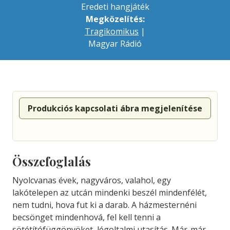
Eredeti hangjáték
Megközelítés:
Tragikomikus
|
Magyar Rádió
Produkciós kapcsolati ábra megjelenítése
Összefoglalás
Nyolcvanas évek, nagyváros, valahol, egy
lakótelepen az utcán mindenki beszél mindenfélét,
nem tudni, hova fut ki a darab. A házmesternéni
becsönget mindenhová, fel kell tenni a
sötétítófüggönyöket, légoltalmi utasítás. Már-már