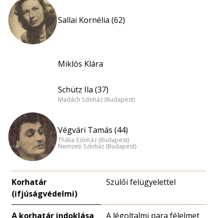
Sallai Kornélia (62)
Miklós Klára
Schütz Ila (37)
Madách Színház (Budapest)
Végvári Tamás (44)
Thália Színház (Budapest)
Nemzeti Színház (Budapest)
Korhatár
Szülői felügyelettel
(ifjúságvédelmi)
A korhatár indoklása
A légoltalmi para félelmet