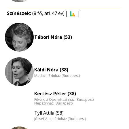
Színészek:
(8 fő, átl. 47 év)
Életkori
eloszlás
nagyítása
Tábori Nóra (53)
Káldi Nóra (38)
Madách Színház (Budapest)
Kertész Péter (38)
Fővárosi Operettszínház (Budapest)
Népszínház (Budapest)
Tyll Attila (58)
József Attila Színház (Budapest)