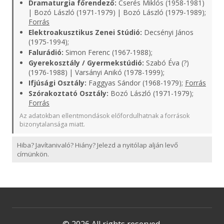
Dramaturgia főrendező:
Cserés Miklós (1958-1981)
| Bozó László (1971-1979) | Bozó László (1979-1989);
Forrás
Elektroakusztikus Zenei Stúdió:
Decsényi János
(1975-1994);
Falurádió:
Simon Ferenc (1967-1988);
Gyerekosztály / Gyermekstúdió:
Szabó Éva (?)
(1976-1988) | Varsányi Anikó (1978-1999);
Ifjúsági Osztály:
Faggyas Sándor (1968-1979);
Forrás
Szórakoztató Osztály:
Bozó László (1971-1979);
Forrás
Az adatokban ellentmondások előfordulhatnak a források
bizonytalansága miatt.
Hiba? Javítanivaló? Hiány? Jelezd a nyitólap alján levő
címünkön.