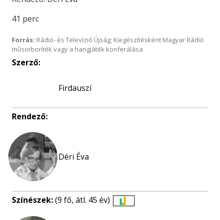
41 perc
Forrás:
Rádió- és Televízió Újság; Kiegészítésként Magyar Rádió
műsorboríték vagy a hangjáték konferálása
Szerző:
Firdauszí
Rendező:
Déri Éva
Színészek:
(9 fő, átl. 45 év)
Életkori