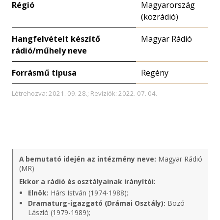
Régió
Magyarország
(közrádió)
Hangfelvételt készítő
Magyar Rádió
rádió/műhely neve
Forrásmű típusa
Regény
Létrehozva: 2021. 09. 28.; Revíziók: 2022. 07. 04.
A bemutató idején az intézmény neve:
Magyar Rádió
(MR)
Ekkor a rádió és osztályainak irányítói:
Elnök:
Hárs István (1974-1988);
Dramaturg-igazgató (Drámai Osztály):
Bozó
László (1979-1989);