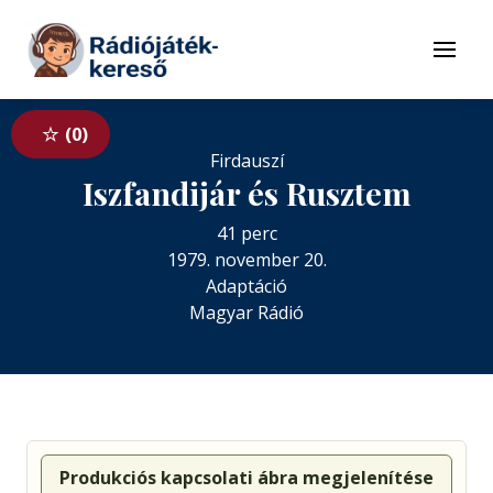
Tovább a navigációhoz
Tovább a tartalomhoz
Menü
0
Firdauszí
Iszfandijár és Rusztem
41 perc
1979. november 20.
Adaptáció
Magyar Rádió
Produkciós kapcsolati ábra megjelenítése