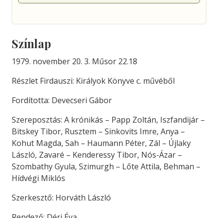
Színlap
1979. november 20. 3. Műsor 22.18
Részlet Firdauszi: Királyok Könyve c. művéből
Fordította: Devecseri Gábor
Szereposztás: A krónikás – Papp Zoltán, Iszfandijár –
Bitskey Tibor, Rusztem – Sinkovits Imre, Anya –
Kohut Magda, Sah – Haumann Péter, Zál – Újlaky
László, Zavaré – Kenderessy Tibor, Nós-Ázar –
Szombathy Gyula, Szimurgh – Lőte Attila, Behman –
Hídvégi Miklós
Szerkesztő: Horváth László
Rendező: Déri Éva